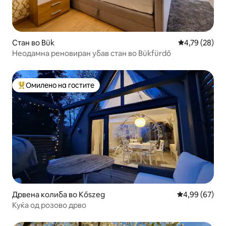
Стан во Bük
Просечна оце
4,79 (28)
Неодамна реновиран убав стан во Bükfürdő
Омилено на гостите
Меѓу најуспешните „Омилени на гостите“
Дрвена колиба во Kőszeg
Просечна оце
4,99 (67)
Куќа од розово дрво