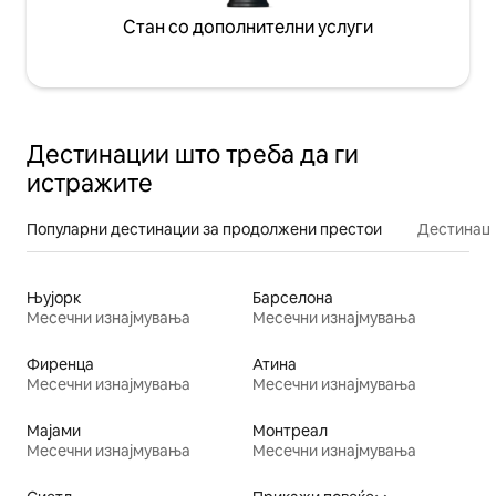
Стан со дополнителни услуги
Дестинации што треба да ги
истражите
Популарни дестинации за продолжени престои
Дестинаци
Њујорк
Барселона
Месечни изнајмувања
Месечни изнајмувања
Фиренца
Атина
Месечни изнајмувања
Месечни изнајмувања
Мајами
Монтреал
Месечни изнајмувања
Месечни изнајмувања