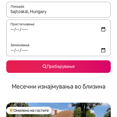
Локација
Кога резултатите се достапни, движете се со копчињата со 
Пристигнување
Заминување
Пребарување
Месечни изнајмувања во близина
Омилено на гостите
Меѓу најуспешните „Омилени на гостите“