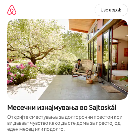
Прескокни
на
Use app
содржина
Месечни изнајмувања во Sajtoskál
Откријте сместувања за долгорочни престои кои
ви даваат чувство како да сте дома за престој од
еден месец или подолго.