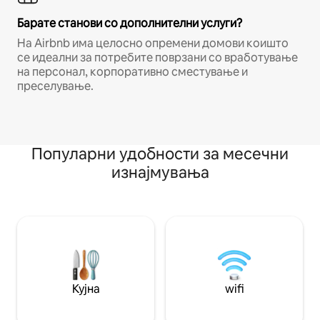
Барате станови со дополнителни услуги?
На Airbnb има целосно опремени домови коишто
се идеални за потребите поврзани со вработување
на персонал, корпоративно сместување и
преселување.
Популарни удобности за месечни
изнајмувања
Кујна
wifi