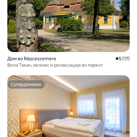
Дом во Répceszemere
Просечна 
5 (17)
Вила Такач, велнес и релаксација во паркот
Супердомаќин
Супердомаќин