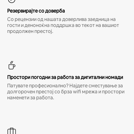
Резервирајте со доверба
Со рецензии од нашата доверлива заедница на
гости и деноноќна поддршка во текот на вашиот
продолжен престој.
Простори погодни за работа за дигитални номади
Патувате професионално? Најдете сместување за
долгорочен престој со брза wifi мрежа и простори
наменети за работа.