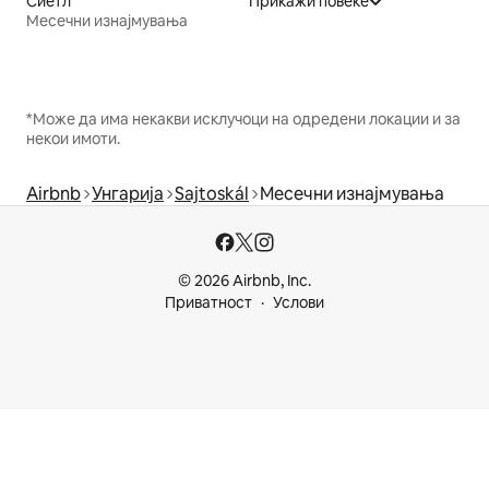
Сиетл
Прикажи повеќе
Месечни изнајмувања
*Може да има некакви исклучоци на одредени локации и за
некои имоти.
Airbnb
Унгарија
Sajtoskál
Месечни изнајмувања
© 2026 Airbnb, Inc.
Приватност
Услови