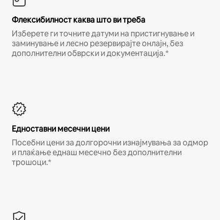
Флексибилност каква што ви треба
Изберете ги точните датуми на пристигнување и
заминување и лесно резервирајте онлајн, без
дополнителни обврски и документација.*
Едноставни месечни цени
Посебни цени за долгорочни изнајмувања за одмор
и плаќање еднаш месечно без дополнителни
трошоци.*