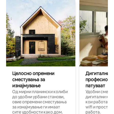
Целосно опремени
Дигитални н
сместувања за
професиона
изнајмување
патуваат
Од мирни планински колиби
Удобни смест
до удобни урбани станови,
дигитални ном
овие опремени сместувања
кои работат н
за изнајмување ги имаат
wifi и простор
сите удобности како дом.
работа.