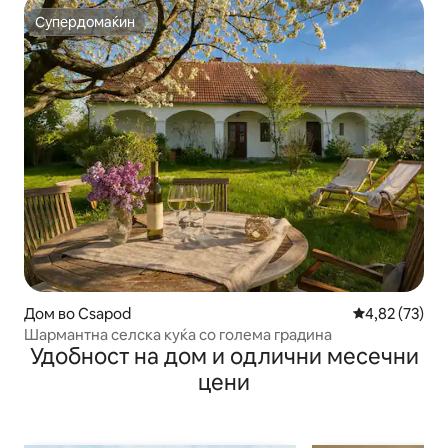
Супердомаќин
Супердомаќин
Дом во Csapod
Просечна оце
4,82 (73)
Шармантна селска куќа со голема градина
Удобност на дом и одлични месечни
цени