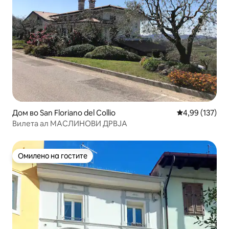
Дом во San Floriano del Collio
Просечна оцен
4,99 (137)
Вилета ал МАСЛИНОВИ ДРВЈА
Омилено на гостите
Омилено на гостите