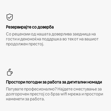
Резервирајте со доверба
Со рецензии од нашата доверлива заедница на
гости и деноноќна поддршка во текот на вашиот
продолжен престој.
Простори погодни за работа за дигитални номади
Патувате професионално? Најдете сместување за
долгорочен престој со брза wifi мрежа и простори
наменети за работа.