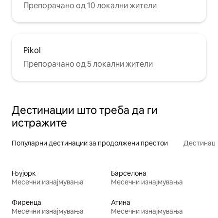
Препорачано од 10 локални жители
Pikol
Препорачано од 5 локални жители
Дестинации што треба да ги
истражите
Популарни дестинации за продолжени престои
Дестинаци
Њујорк
Барселона
Месечни изнајмувања
Месечни изнајмувања
Фиренца
Атина
Месечни изнајмувања
Месечни изнајмувања