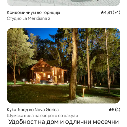
Кондоминиум во Гориција
Просечна оце
4,91 (74)
Студио La Meridiana 2
Куќа-брод во Nova Gorica
Просечна
5 (4)
Шумска вила на езерото со џакузи
Удобност на дом и одлични месечни