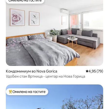
Омилено на гостите
Омилено на гостите
Кондоминиум во Nova Gorica
Просечна оце
4,95 (79)
Удобен стан Вртница - центар на Нова Горица
Омилено на гостите
Меѓу најуспешните „Омилени на гостите“