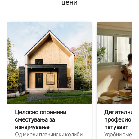
цени
Целосно опремени
Дигитални н
сместувања за
професиона
изнајмување
патуваат
Од мирни планински колиби
Удобни смест