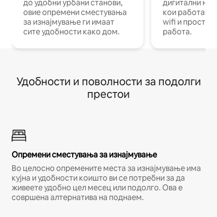
до удобни урбани станови,
дигитални ном
овие опремени сместувања
кои работат н
за изнајмување ги имаат
wifi и простор
сите удобности како дом.
работа.
Удобности и поволности за подолги
престои
Опремени сместувања за изнајмување
Во целосно опремените места за изнајмување има
кујна и удобности коишто ви се потребни за да
живеете удобно цел месец или подолго. Ова е
совршена алтернатива на поднаем.