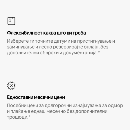
Флексибилност каква што ви треба
Изберете ги точните датуми на пристигнување и
заминување и лесно резервирајте онлајн, без
дополнителни обврски и документација.*
Едноставни месечни цени
Посебни цени за долгорочни изнајмувања за одмор
и плаќање еднаш месечно без дополнителни
трошоци.*