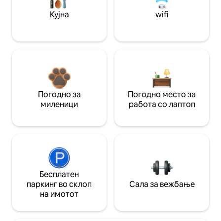
Кујна
wifi
Погодно за
Погодно место за
миленици
работа со лаптоп
Бесплатен
паркинг во склоп
Сала за вежбање
на имотот