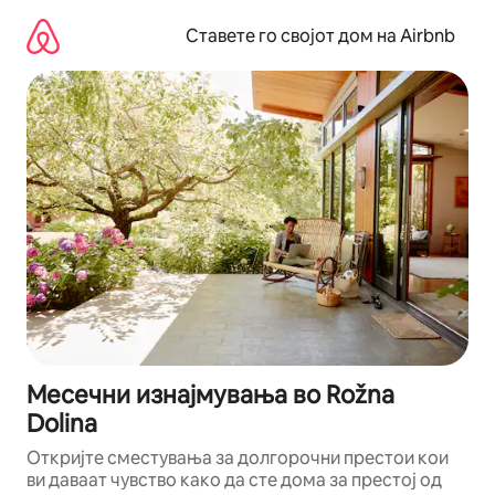
Прескокни
на
Ставете го својот дом на Airbnb
содржина
Месечни изнајмувања во Rožna
Dolina
Откријте сместувања за долгорочни престои кои
ви даваат чувство како да сте дома за престој од