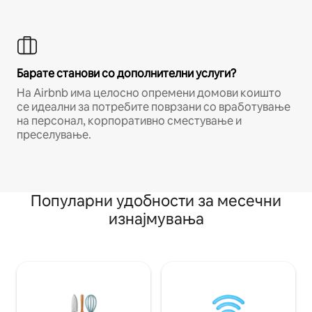
Барате станови со дополнителни услуги?
На Airbnb има целосно опремени домови коишто
се идеални за потребите поврзани со вработување
на персонал, корпоративно сместување и
преселување.
Популарни удобности за месечни
изнајмувања