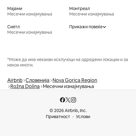
Мајами
Монтреал
Месечни изнајмувања
Месечни изнајмувања
Сиетл
Прикажи повеќе
Месечни изнајмувања
*Може да има некакви исклучоци на одредени локации и за
некои имоти.
Airbnb
Словенија
Nova Gorica Region
Rožna Dolina
Месечни изнајмувања
© 2026 Airbnb, Inc.
Приватност
Услови