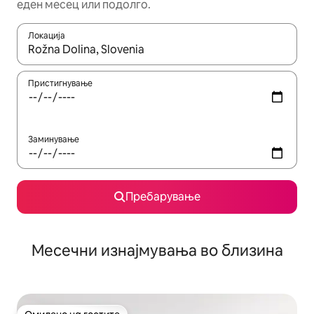
еден месец или подолго.
Локација
Кога резултатите се достапни, движете се со копчињата со 
Пристигнување
Заминување
Пребарување
Месечни изнајмувања во близина