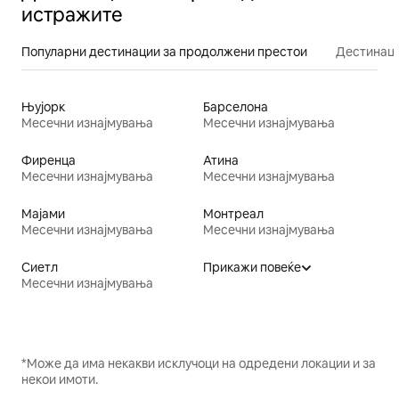
истражите
Популарни дестинации за продолжени престои
Дестинаци
Њујорк
Барселона
Месечни изнајмувања
Месечни изнајмувања
Фиренца
Атина
Месечни изнајмувања
Месечни изнајмувања
Мајами
Монтреал
Месечни изнајмувања
Месечни изнајмувања
Сиетл
Прикажи повеќе
Месечни изнајмувања
*Може да има некакви исклучоци на одредени локации и за
некои имоти.