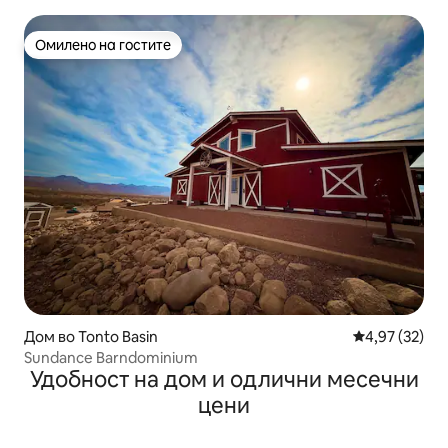
Омилено на гостите
Омилено на гостите
Дом во Tonto Basin
Просечна оце
4,97 (32)
Sundance Barndominium
Удобност на дом и одлични месечни
цени