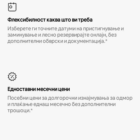
Флексибилност каква што ви треба
Изберете ги точните датуми на пристигнување и
заминување и лесно резервирајте онлајн, без
дополнителни обврски и документација.*
Едноставни месечни цени
Посебни цени за долгорочни изнајмувања за одмор
и плаќање еднаш месечно без дополнителни
трошоци.*