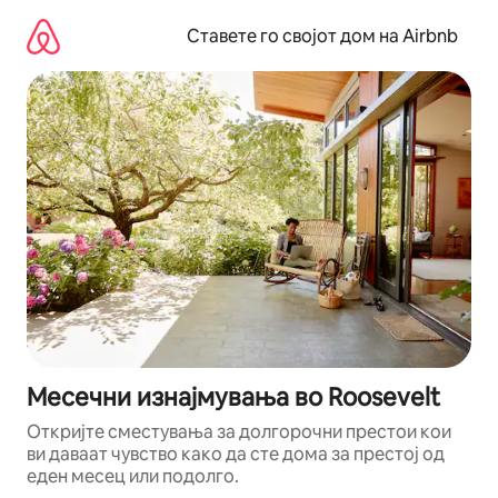
Прескокни
на
Ставете го својот дом на Airbnb
содржина
Месечни изнајмувања во Roosevelt
Откријте сместувања за долгорочни престои кои
ви даваат чувство како да сте дома за престој од
еден месец или подолго.