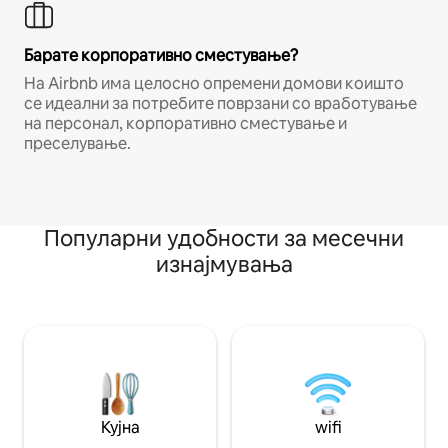
Барате корпоративно сместување?
На Airbnb има целосно опремени домови коишто
се идеални за потребите поврзани со вработување
на персонал, корпоративно сместување и
преселување.
Популарни удобности за месечни
изнајмувања
Кујна
wifi