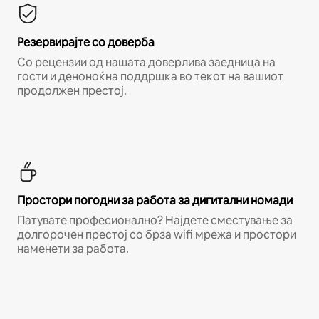
Резервирајте со доверба
Со рецензии од нашата доверлива заедница на
гости и деноноќна поддршка во текот на вашиот
продолжен престој.
Простори погодни за работа за дигитални номади
Патувате професионално? Најдете сместување за
долгорочен престој со брза wifi мрежа и простори
наменети за работа.