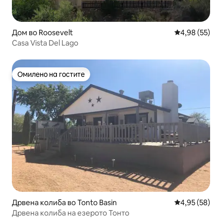
Дом во Roosevelt
Просечна оце
4,98 (55)
Casa Vista Del Lago
Омилено на гостите
Омилено на гостите
Дрвена колиба во Tonto Basin
Просечна оце
4,95 (58)
Дрвена колиба на езерото Тонто