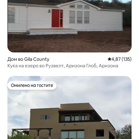
Дом во Gila County
Просечна оцен
4,87 (135)
Куќа на езеро во Рузвелт, Аризона Глоб, Аризона
Омилено на гостите
Омилено на гостите