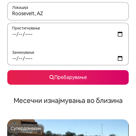
Локација
Кога резултатите се достапни, движете се со копчињата со 
Пристигнување
Заминување
Пребарување
Месечни изнајмувања во близина
Супердомаќин
Супердомаќин