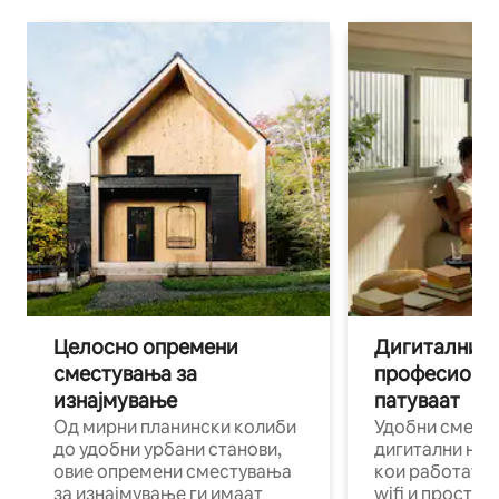
Целосно опремени
Дигитални н
сместувања за
професиона
изнајмување
патуваат
Од мирни планински колиби
Удобни смест
до удобни урбани станови,
дигитални ном
овие опремени сместувања
кои работат н
за изнајмување ги имаат
wifi и простор