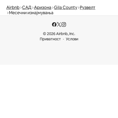
Airbnb
САД
Аризона
Gila County
Рузвелт
Месечни изнајмувања
© 2026 Airbnb, Inc.
Приватност
Услови