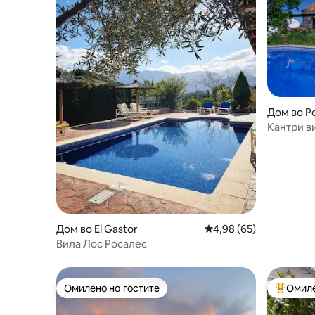
Дом во Р
Кантри в
Farmstea
Дом во El Gastor
Просечна оцена: 4,98
4,98 (65)
Вила Лос Росалес
Омилено на гостите
Омиле
Омилено на гостите
Меѓу на