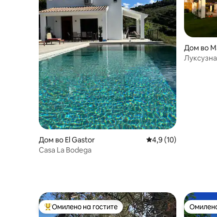
Дом во М
Луксузна
Ронда
Дом во El Gastor
Просечна оцена: 4,9
4,9 (10)
Casa La Bodega
Омилено на гостите
Омилено
Меѓу најуспешните „Омилени на гостите“
Омилено