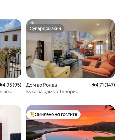
Супердомаќин
Супердомаќин
Просечна оцена: 4,95 од 5, 95 рецензии
4,95 (95)
Дом во Ронда
Просечна оцена: 4,71
4,71 (147)
н во
Куќа за одмор Тенорио
Омилено на гостите
Меѓу најуспешните „Омилени на гостите“