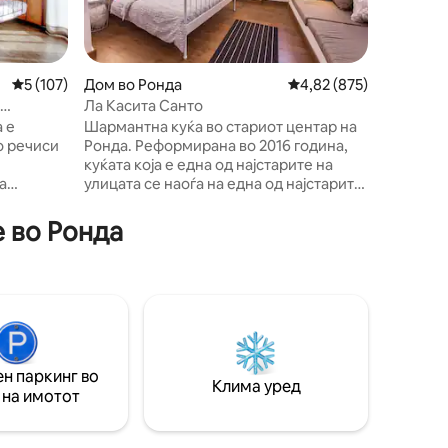
двокреве
кревет, 
кревета.
тоалет. 
Просечна оцена: 5 од 5, 107 рецензии
5 (107)
Дом во Ронда
Просечна оцена: 4,82 
4,82 (875)
потребни
Ла Касита Санто
подготов
а е
Шармантна куќа во стариот центар на
Простран
о речиси
Ронда. Реформирана во 2016 година,
големата
куќата која е една од најстарите на
а
улицата се наоѓа на една од најстарите
зиски
улици во Ронда и во близина на некои
дмети и
од најдобрите ресторани во градот врз
е во Ронда
а
основа на рецензиите на Tripadvisor.
 WIFI,
Куќата е опремена со рингла на пелети
алишта,
и клима уред. Кујната и дневната соба
да
се на приземје, спалната соба и
орешни
бањата на средниот кат и простор за
и со
седење со поглед на горниот кат.
 двор со
нтана .
н паркинг во
Клима уред
 на имотот