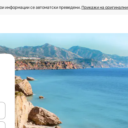
ои информации се автоматски преведени. 
Прикажи на оригиналнио
копчињата со стрелки нагоре и надолу или истражувајте со допира