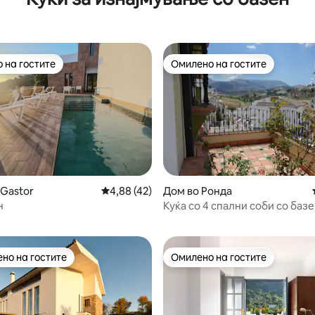
 на гостите
Омилено на гостите
 на гостите
Омилено на гостите
 Gastor
Просечна оцена: 4,88 од 5, 42 рецензии
4,88 (42)
Дом во Ронда
 од 5, 34 рецензии
н
Куќа со 4 спални соби со базе
центарот на Ронда
но на гостите
Омилено на гостите
јуспешните „Омилени на гостите“
Омилено на гостите