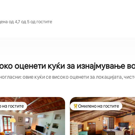
на од 4,7 од 5 од гостите
око оценети куќи за изнајмување в
ногласни: овие куќи се високо оценети за локацијата, чист
 на гостите
Омилено на гостите
 на гостите
Меѓу најуспешните „Омилени 