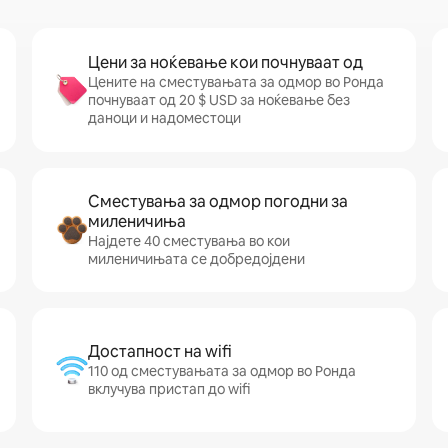
Цени за ноќевање кои почнуваат од
Цените на сместувањата за одмор во Ронда
почнуваат од 20 $ USD за ноќевање без
даноци и надоместоци
Сместувања за одмор погодни за
миленичиња
Најдете 40 сместувања во кои
миленичињата се добредојдени
Достапност на wifi
110 од сместувањата за одмор во Ронда
вклучува пристап до wifi