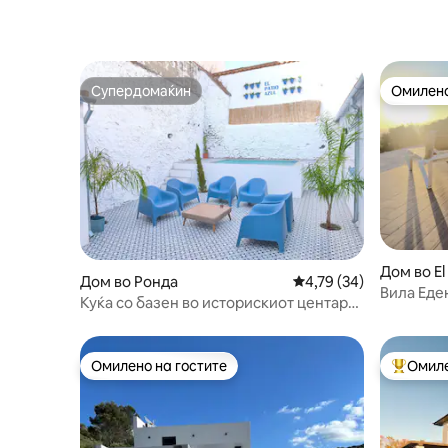
Миленичиња
Супердомаќин
Омилено
Супердомаќин
Омилено
Дом во El
Дом во Ронда
Просечна оцена: 4,79
4,79 (34)
Вила Еде
Куќа со базен во историскиот центар
на Ронда
Омилено на гостите
Омиле
Омилено на гостите
Меѓу на