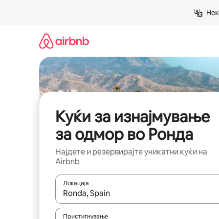
Прескокни
Нек
на
содржина
Куќи за изнајмување
за одмор во Ронда
Најдете и резервирајте уникатни куќи на
Airbnb
Локација
Кога резултатите се достапни, движете се со 
Пристигнување