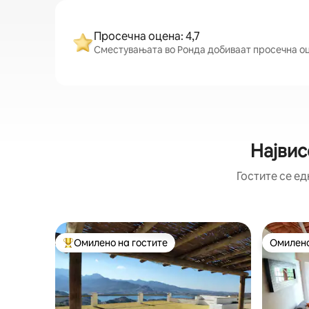
Просечна оцена: 4,7
Сместувањата во Ронда добиваат просечна оце
Највис
Гостите се ед
Омилено на гостите
Омилено
Меѓу најуспешните „Омилени на гостите“
Омилено