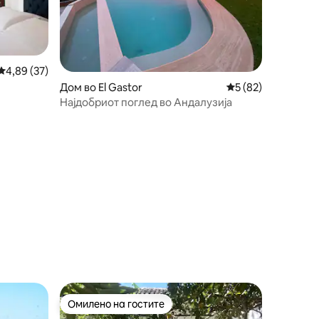
Просечна оцена: 4,89 од 5, 37 рецензии
4,89 (37)
Дом во El Gastor
Просечна оцена: 5
5 (82)
Најдобриот поглед во Андалузија
Омилено на гостите
на гостите“
Омилено на гостите