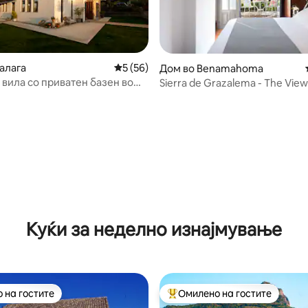
алага
Просечна оцена: 5 од 5, 56 рецензии
5 (56)
Дом во Benamahoma
 вила со приватен базен во
Sierra de Grazalema - The View
 од 5, 10 рецензии
Куќи за неделно изнајмување
 на гостите
Омилено на гостите
 на гостите
Меѓу најуспешните „Омилени 