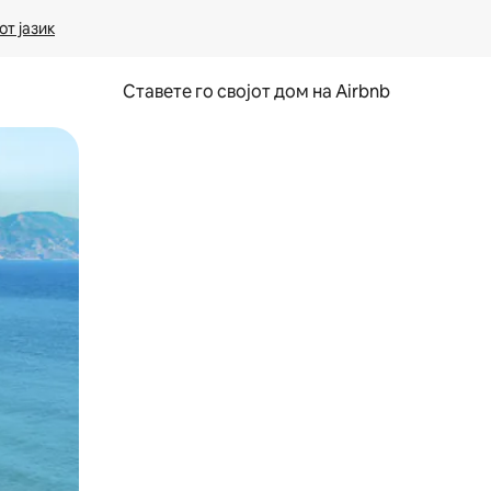
т јазик
Ставете го својот дом на Airbnb
ње или со лизгање.