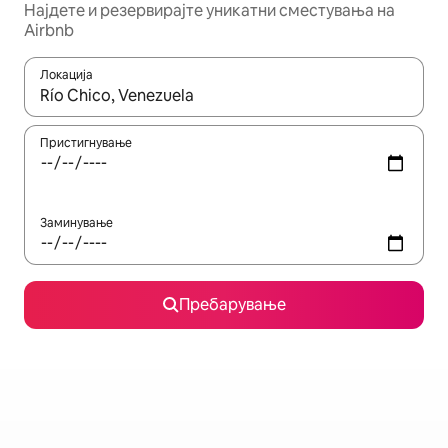
Најдете и резервирајте уникатни сместувања на
Airbnb
Локација
Кога резултатите се достапни, движете се со копчињата со 
Пристигнување
Заминување
Пребарување