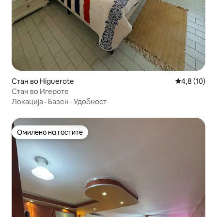
Стан во Higuerote
Просечна оц
4,8 (10)
Стан во Игероте
Локација
·
Базен
·
Удобност
Омилено на гостите
Омилено на гостите