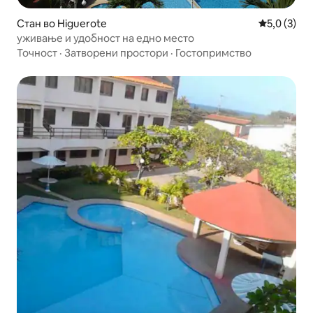
Стан во Higuerote
Просечна о
5,0 (3)
уживање и удобност на едно место
Точност
·
Затворени простори
·
Гостопримство