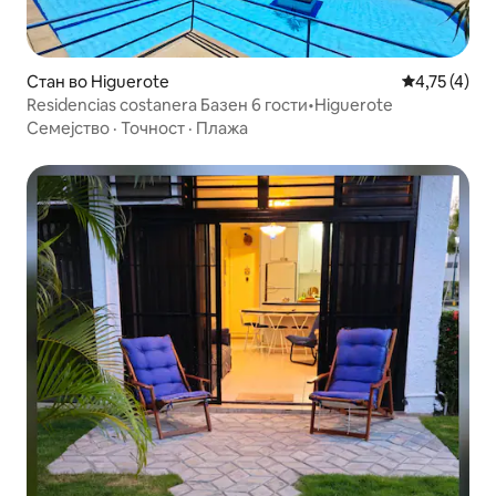
Стан во Higuerote
Просечна оц
4,75 (4)
Residencias costanera Базен 6 гости•Higuerote
Семејство
·
Точност
·
Плажа