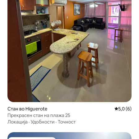
Стан во Higuerote
Просечна о
5,0 (6)
Прекрасен стан на плажа 25
Локација
·
Удобности
·
Точност