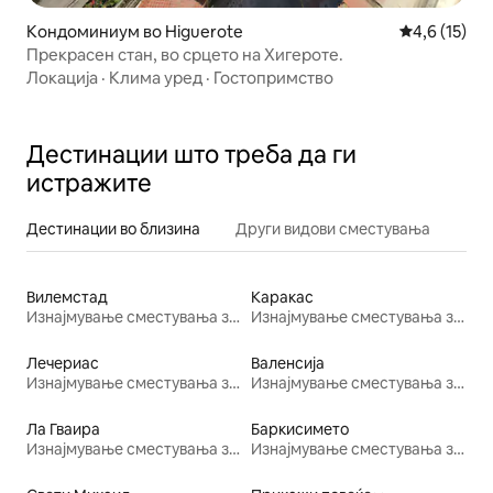
Кондоминиум во Higuerote
Просечна оц
4,6 (15)
Прекрасен стан, во срцето на Хигероте.
Локација
·
Клима уред
·
Гостопримство
Дестинации што треба да ги
истражите
Дестинации во близина
Други видови сместувања
Вилемстад
Каракас
Изнајмување сместувања за одмор
Изнајмување сместувања за одмор
Лечериас
Валенсија
Изнајмување сместувања за одмор
Изнајмување сместувања за одмор
Ла Гваира
Баркисимето
Изнајмување сместувања за одмор
Изнајмување сместувања за одмор