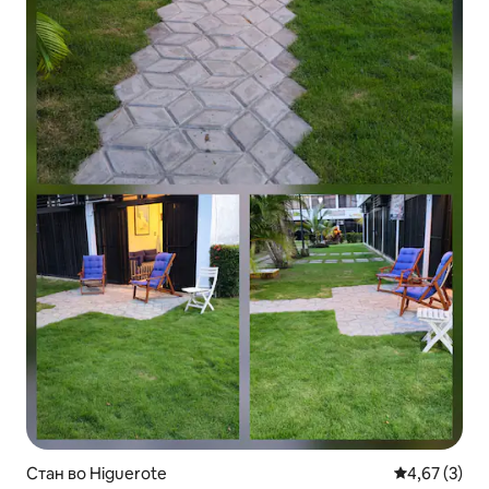
Стан во Higuerote
Просечна оц
4,67 (3)