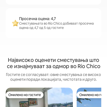
Просечна оцена: 4,7
Сместувањата во Río Chico добиваат просечна
оцена од 4,7 од 5 од гостите
Највисоко оценети сместувања што
се изнајмуваат за одмор во Río Chico
Гостите се согласуваат: овие сместувања се високо
оценети поради локацијата, чистотата и друго.
Омилено на гостите
Омилено на гост
Омилено на гостите
Омилено на гост