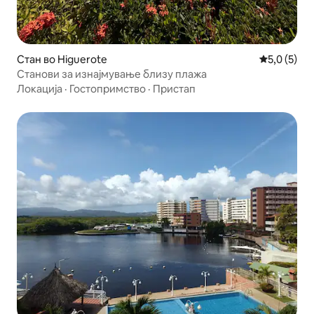
Стан во Higuerote
Просечна о
5,0 (5)
Станови за изнајмување близу плажа
Локација
·
Гостопримство
·
Пристап