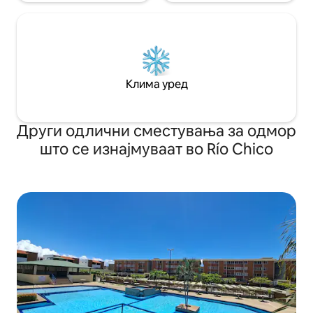
Клима уред
Други одлични сместувања за одмор
што се изнајмуваат во Río Chico