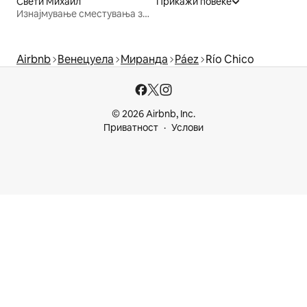
Свети Михаил
Прикажи повеќе
Изнајмување сместувања за одмор
Airbnb
Венецуела
Миранда
Páez
Río Chico
© 2026 Airbnb, Inc.
Приватност
Услови