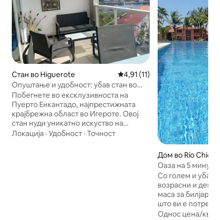
Стан во Higuerote
Просечна оцена: 4,91 од 5, 1
4,91 (11)
Опуштање и удобност: убав стан во
Пуерто Енкантадо.
Побегнете во ексклузивноста на
Пуерто Енкантадо, најпрестижната
крајбрежна област во Игероте. Овој
стан нуди уникатно искуство на
спокојство и удобност. - Голема тераса
Локација
·
Удобност
·
Точност
со простор за дневен престој и
трпезарија со 6 стола и одличен
Дом во Río Chico
поглед на пловните канали, - Главна
Оаза на 5 минути
спална соба со сопствена бања -
Со голем и убав 
Дополнителна бања - Пријатен и
возрасни и деца 
разновиден простор за дружење, кој
маса за билјард, 
служи како втора спална соба (кревет
што ви е потребн
на поткровје + кауч на спуштање) и
прекрасни некол
Однос цена/квал
голем плакар. - Целосно опремена