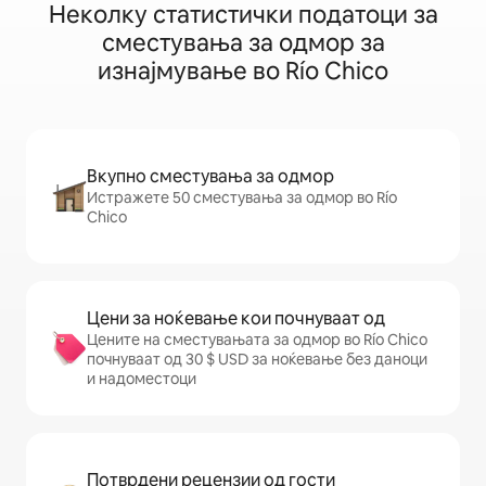
Неколку статистички податоци за
сместувања за одмор за
изнајмување во Río Chico
Вкупно сместувања за одмор
Истражете 50 сместувања за одмор во Río
Chico
Цени за ноќевање кои почнуваат од
Цените на сместувањата за одмор во Río Chico
почнуваат од 30 $ USD за ноќевање без даноци
и надоместоци
Потврдени рецензии од гости