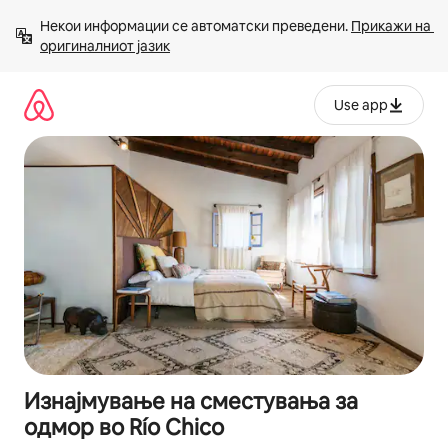
Прескокни
Некои информации се автоматски преведени. 
Прикажи на 
на
оригиналниот јазик
содржина
Use app
Изнајмување на сместувања за
одмор во Río Chico