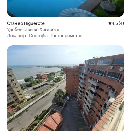
Стан во Higuerote
Просечна о
4,5 (4)
Удобен стан во Хигероте
Локација
·
Состојба
·
Гостопримство