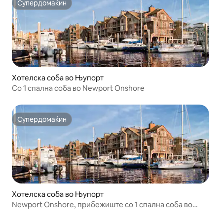
Супердомаќин
Супердомаќин
Хотелска соба во Њупорт
Со 1 спална соба во Newport Onshore
Супердомаќин
Супердомаќин
Хотелска соба во Њупорт
Newport Onshore, прибежиште со 1 спална соба во
пристаништето