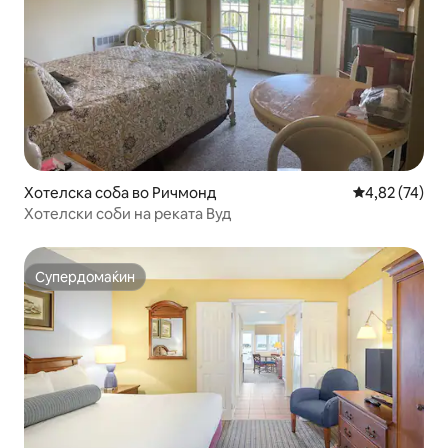
Хотелска соба во Ричмонд
Просечна оце
4,82 (74)
Хотелски соби на реката Вуд
Супердомаќин
Супердомаќин