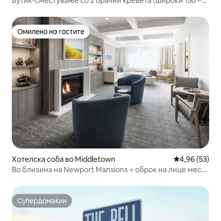
Бутик-сместување со 2 брачни кревета (широки 150 –
179 см) | Град покрај морето, Њупорт
Омилено на гостите
Омилено на гостите
Хотелска соба во Middletown
Просечна оце
4,96 (53)
Во близина на Newport Mansions + оброк на лице место
и фитнес
Супердомаќин
Супердомаќин