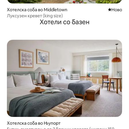
Хотелска соба во Middletown
Ново сме
Ново
Луксузен кревет (king size)
Хотели со базен
Хотелска соба во Њупорт