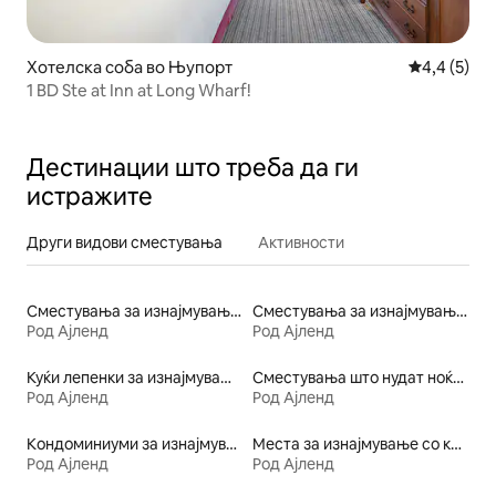
Хотелска соба во Њупорт
Просечна о
4,4 (5)
1 BD Ste at Inn at Long Wharf!
Дестинации што треба да ги
истражите
Други видови сместувања
Активности
Сместувања за изнајмување со сауна
Сместувања за изнајмување погодни за семејства
Род Ајленд
Род Ајленд
Куќи лепенки за изнајмување
Сместувања што нудат ноќевање со појадок
Род Ајленд
Род Ајленд
Кондоминиуми за изнајмување
Места за изнајмување со кајак
Род Ајленд
Род Ајленд