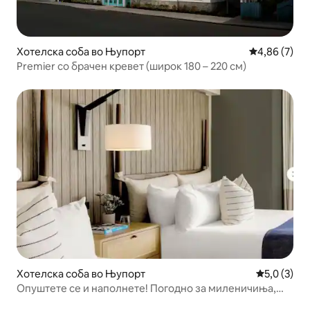
Хотелска соба во Њупорт
Просечна оц
4,86 (7)
Premier со брачен кревет (широк 180 – 220 см)
Хотелска соба во Њупорт
Просечна о
5,0 (3)
Опуштете се и наполнете! Погодно за миленичиња,
базен, во близина на места!