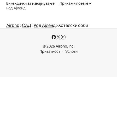
Викендички за изнајмување
Прикажи повеќе
Род Ајленд
Airbnb
САД
Род Ајленд
Хотелски соби
© 2026 Airbnb, Inc.
Приватност
Услови