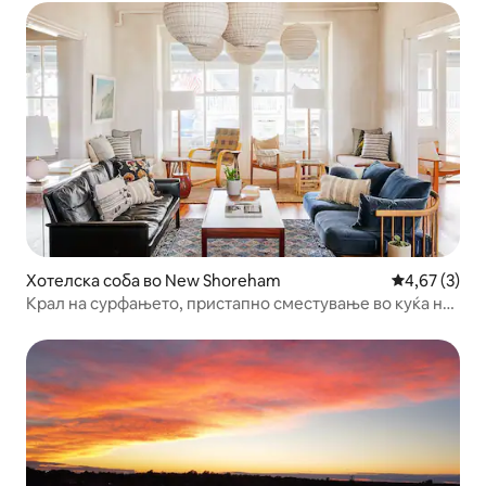
Хотелска соба во New Shoreham
Просечна оц
4,67 (3)
Крал на сурфањето, пристапно сместување во куќа на
плажа на островот Блок