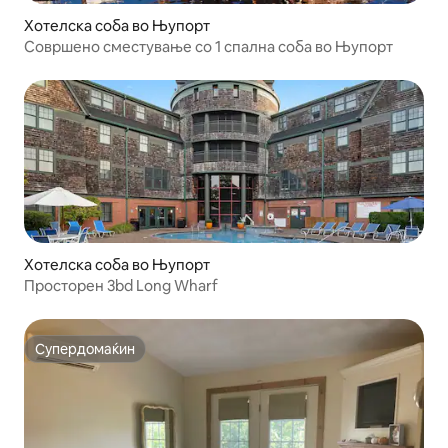
Хотелска соба во Њупорт
Совршено сместување со 1 спална соба во Њупорт
Хотелска соба во Њупорт
Просторен 3bd Long Wharf
Супердомаќин
Супердомаќин