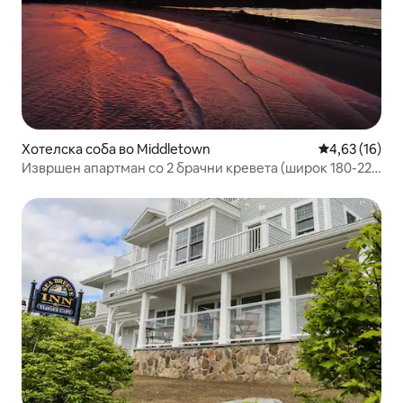
Хотелска соба во Middletown
Просечна оце
4,63 (16)
Извршен апартман со 2 брачни кревета (широк 180-220
см), хотел на Атлантик