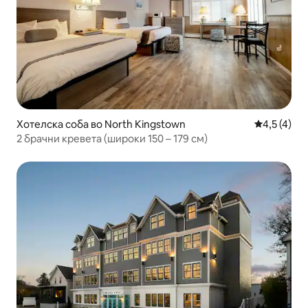
Хотелска соба во North Kingstown
Просечна о
4,5 (4)
2 брачни кревета (широки 150 – 179 см)