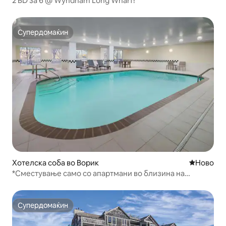
2 BD за 6 @ Wyndham Long Wharf!
Супердомаќин
Супердомаќин
Хотелска соба во Ворик
Ново сме
Ново
*Сместување само со апартмани во близина на
аеродромот PVD | Внатрешен базен
Супердомаќин
Супердомаќин