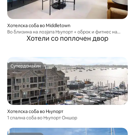
Хотелска соба во Middletown
Во близина на лозјата Њупорт + оброк и фитнес на
Хотели со поплочен двор
лице место
Супердомаќин
Супердомаќин
Хотелска соба во Њупорт
1 спална соба во Њупорт Оншор