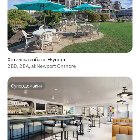
Хотелска соба во Њупорт
2 BD, 2 BA, at Newport Onshore
Супердомаќин
Супердомаќин