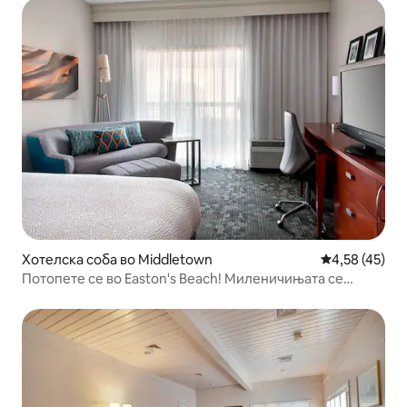
Хотелска соба во Middletown
Просечна оце
4,58 (45)
Потопете се во Easton's Beach! Миленичињата се
добредојдени!