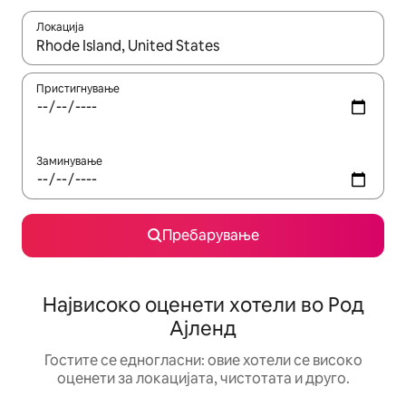
Локација
Кога резултатите се достапни, движете се со копчињата со 
Пристигнување
Заминување
Пребарување
Највисоко оценети хотели во Род
Ајленд
Гостите се едногласни: овие хотели се високо
оценети за локацијата, чистотата и друго.