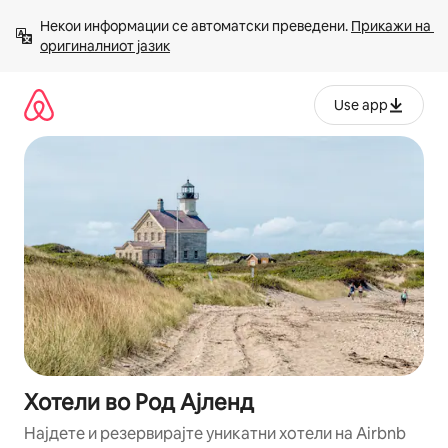
Прескокни
Некои информации се автоматски преведени. 
Прикажи на 
на
оригиналниот јазик
содржина
Use app
Хотели во Род Ајленд
Најдете и резервирајте уникатни хотели на Airbnb