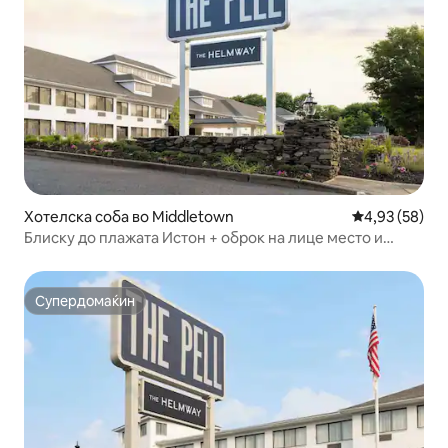
Хотелска соба во Middletown
Просечна оце
4,93 (58)
Блиску до плажата Истон + оброк на лице место и
фитнес
Супердомаќин
Супердомаќин