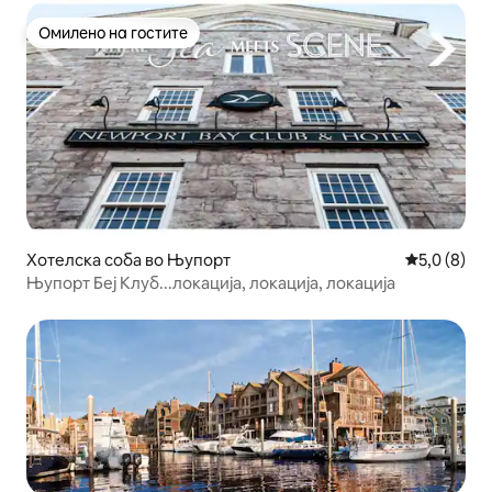
Омилено на гостите
Омилено на гостите
Хотелска соба во Њупорт
Просечна о
5,0 (8)
Њупорт Беј Клуб...локација, локација, локација