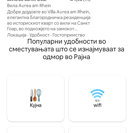
уживајте во апер
Вила Aurea am Rhein
искреност. Оаза 
Добре дојдовте во Villa Aurea am Rhein,
во непосредна б
елегантна благородничка резиденција
гастрономски ад
во историскиот кварт со вили на Санкт
место за романт
Гоар, во подножјето на замокот
бегство. Станицата е на 5 минути
Рајнфелс. Вилата го отелотворува
пешачење, можно
Локација
·
Удобност
·
Гостопримство
тивкиот луксуз и го комбинира
Популарни удобности во
приватен паркинг
аристократското наследство со
сместувањата што се изнајмуваат за
елегантен ентериер, приватен балкон
одмор во Рајна
со поглед на Рајна и идилична градина.
Квинтесенција на европска летна
резиденција. Идеална за парови и
софистицирани патници кои бараат
културен и интимен престој во
Средната долина на Рајна, која е дел
од светското културно наследство на
УНЕСКО.
Кујна
wifi