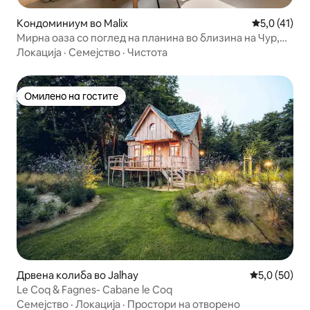
Кондоминиум во Malix
Просечна оц
5,0 (41)
Мирна оаза со поглед на планина во близина на Чур,
Ленцерхајде | 6P
Локација
·
Семејство
·
Чистота
Омилено на гостите
Омилено на гостите
Дрвена колиба во Jalhay
Просечна оц
5,0 (50)
Le Coq & Fagnes- Cabane le Coq
Семејство
·
Локација
·
Простори на отворено