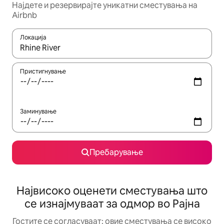
Најдете и резервирајте уникатни сместувања на
Airbnb
Локација
Кога резултатите се достапни, движете се со копчињата со 
Пристигнување
Заминување
Пребарување
Највисоко оценети сместувања што
се изнајмуваат за одмор во Рајна
Гостите се согласуваат: овие сместувања се високо