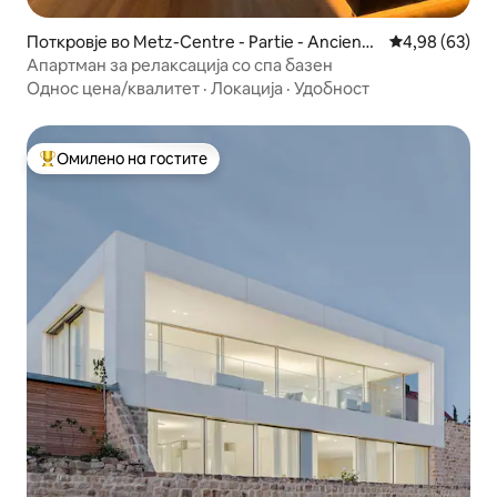
Поткровје во Metz-Centre - Partie - Ancienn
Просечна оце
4,98 (63)
e Ville
Апартман за релаксација со спа базен
Однос цена/квалитет
·
Локација
·
Удобност
Омилено на гостите
Меѓу најуспешните „Омилени на гостите“