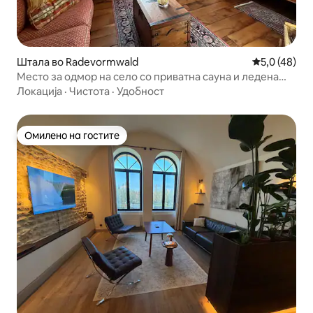
Штала во Radevormwald
Просечна оц
5,0 (48)
Место за одмор на село со приватна сауна и ледена
бања
Локација
·
Чистота
·
Удобност
Омилено на гостите
Омилено на гостите