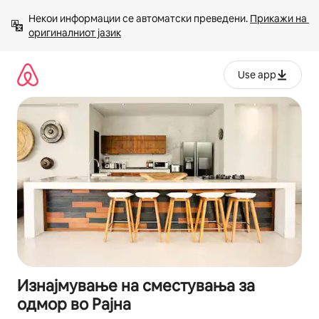
Прескокни
Некои информации се автоматски преведени. 
Прикажи на 
на
оригиналниот јазик
содржина
Use app
Изнајмување на сместувања за
одмор во Рајна