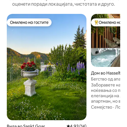
оценети поради локацијата, чистотата и друго.
Омилено на гостите
Омилено на го
Омилено на гостите
Меѓу најуспешни
Дом во Hasselt
Бегство од апарт
луксузно велнес
Заборавете на ст
ноќевања со појад
елеганција на лу
апартман, но во 
исклучиво за вас
Семејство
·
Локац
вашиот приватен 
џакузи, изберете
шампањ од фрижи
Вила во Sankt Goar
Просечна оцена: 4,93 од 5, 1
4,93 (14)