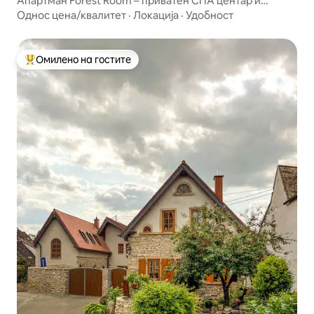
Апартман Forest Room – приватен СПА центар и
уникатна атмосфера
Однос цена/квалитет
·
Локација
·
Удобност
Омилено на гостите
Меѓу најуспешните „Омилени на гостите“