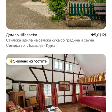
Дом во Hillesheim
Просечна оц
5,0 (12)
Стилска идила на селска куќа со градина и сауна
Семејство
·
Локација
·
Кујна
Омилено на гостите
Меѓу најуспешните „Омилени на гостите“