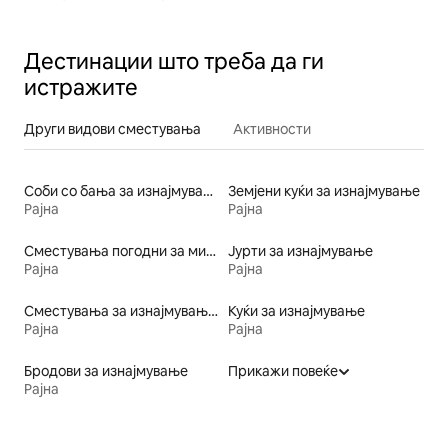
Дестинации што треба да ги
истражите
Други видови сместувања
Активности
Соби со бања за изнајмување
Земјени куќи за изнајмување
Рајна
Рајна
Сместувања погодни за миленичиња
Јурти за изнајмување
Рајна
Рајна
Сместувања за изнајмување со тоалет со пристапна висина
Куќи за изнајмување
Рајна
Рајна
Бродови за изнајмување
Прикажи повеќе
Рајна