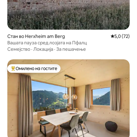
Стан во Herxheim am Berg
Просечна оц
5,0 (72)
Вашата пауза сред лозјата на Пфалц
Семејство
·
Локација
·
За пешачење
Омилено на гостите
Меѓу најуспешните „Омилени на гостите“