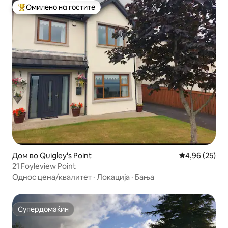
Омилено на гостите
Меѓу најуспешните „Омилени на гостите“
Дом во Quigley's Point
Просечна оце
4,96 (25)
21 Foyleview Point
Однос цена/квалитет
·
Локација
·
Бања
Супердомаќин
Супердомаќин