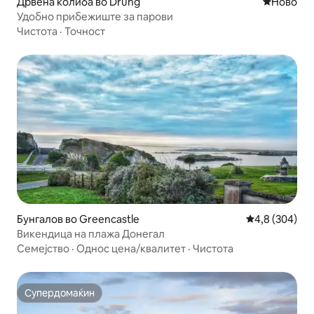
Дрвена колиба во Drung
Ново сме
Ново
Удобно прибежиште за парови
Чистота
·
Точност
Бунгалов во Greencastle
Просечна оце
4,8 (304)
Викендица на плажа Донегал
Семејство
·
Однос цена/квалитет
·
Чистота
Супердомаќин
Супердомаќин