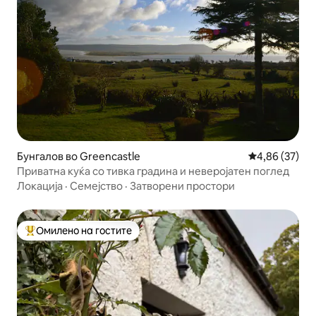
Бунгалов во Greencastle
Просечна оце
4,86 (37)
Приватна куќа со тивка градина и неверојатен поглед
Локација
·
Семејство
·
Затворени простори
Омилено на гостите
Меѓу најуспешните „Омилени на гостите“