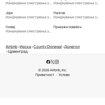
Изнајмување сместувања за одмор
Изнајмување сместувања за одмор
Јорк
Глазгов
Изнајмување сместувања за одмор
Изнајмување сместувања за одмор
Голвеј
Прикажи повеќе
Изнајмување сместувања за одмор
Airbnb
Ирска
County Donegal
Донегол
Црвенград
© 2026 Airbnb, Inc.
Приватност
Услови