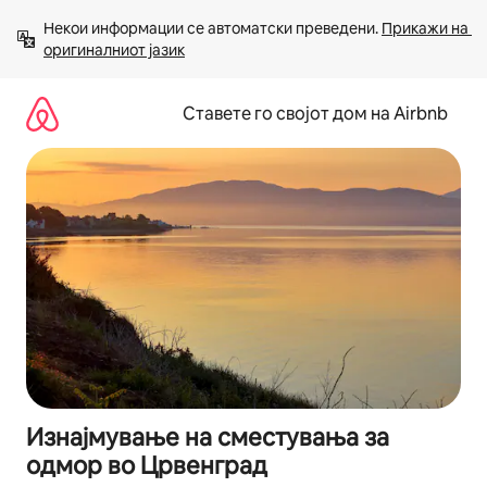
Прескокни
Некои информации се автоматски преведени. 
Прикажи на 
на
оригиналниот јазик
содржина
Ставете го својот дом на Airbnb
Изнајмување на сместувања за
одмор во Црвенград