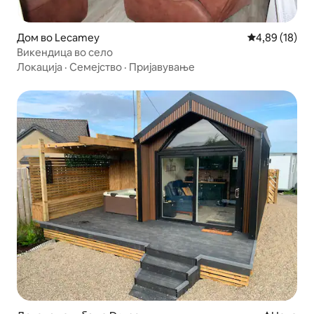
Дом во Lecamey
Просечна оце
4,89 (18)
Викендица во село
Локација
·
Семејство
·
Пријавување