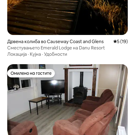
Дрвена колиба во Causeway Coast and Glens
Просечна 
5 (19)
Сместувањето Emerald Lodge на Danu Resort
Локација
·
Кујна
·
Удобности
Омилено на гостите
Омилено на гостите