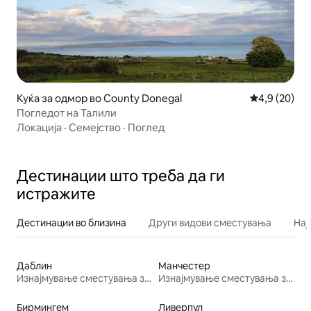
Куќа за одмор во County Donegal
Просечна оц
4,9 (20)
Погледот на Талили
Локација
·
Семејство
·
Поглед
Дестинации што треба да ги
истражите
Дестинации во близина
Други видови сместувања
Нај
Даблин
Манчестер
Изнајмување сместувања за одмор
Изнајмување сместувања за одмор
Бирмингем
Ливерпул