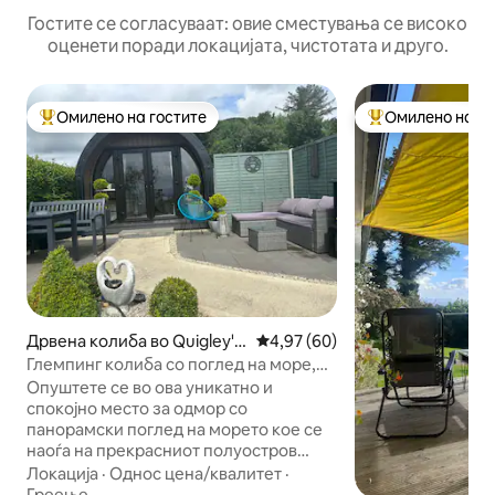
Гостите се согласуваат: овие сместувања се високо
оценети поради локацијата, чистотата и друго.
Омилено на гостите
Омилено на го
Меѓу најуспешните „Омилени на гостите“
Меѓу најуспешни
Дрвена колиба во Quigley's
Просечна оцена: 4,97 од 5, 6
4,97 (60)
Point
Глемпинг колиба со поглед на море,
Инишовен.
Опуштете се во ова уникатно и
спокојно место за одмор со
панорамски поглед на морето кое се
наоѓа на прекрасниот полуостров
Инишовен на Дивиот атлантски пат.
Локација
·
Однос цена/квалитет
·
Се наоѓа во близина на Wild Ireland,
Греење