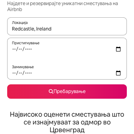
Најдете и резервирајте уникатни сместувања на
Airbnb
Локација
Кога резултатите се достапни, движете се со копчињата со 
Пристигнување
Заминување
Пребарување
Највисоко оценети сместувања што
се изнајмуваат за одмор во
Црвенград