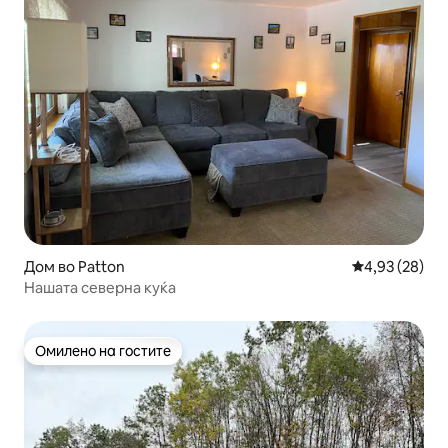
Дом во Patton
Просечна оце
4,93 (28)
Нашата северна куќа
Омилено на гостите
Омилено на гостите