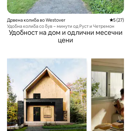
Дрвена колиба во Westover
Просечна 
5 (27)
Удобна колиба со був ~ минути од Руст и Четремон
Удобност на дом и одлични месечни
цени