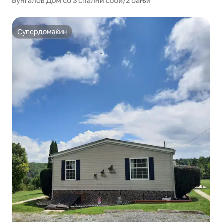
Бунгалов Дом со 3 спални соби/2 бањи
Супердомаќин
Супердомаќин