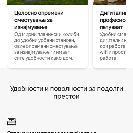
Целосно опремени
Дигитални н
сместувања за
професиона
изнајмување
патуваат
Од мирни планински колиби
Удобни смест
до удобни урбани станови,
дигитални ном
овие опремени сместувања
кои работат н
за изнајмување ги имаат
wifi и простор
сите удобности како дом.
работа.
Удобности и поволности за подолги
престои