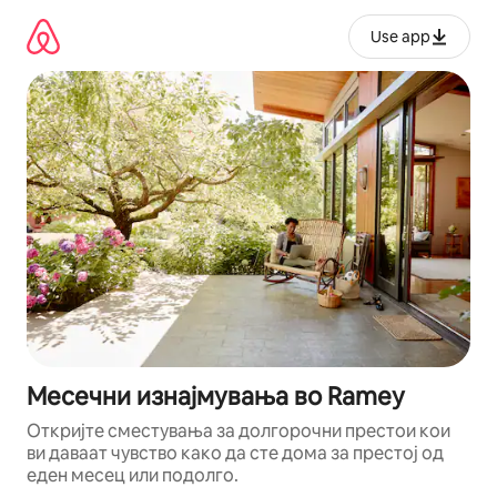
Прескокни
на
Use app
содржина
Месечни изнајмувања во Ramey
Откријте сместувања за долгорочни престои кои
ви даваат чувство како да сте дома за престој од
еден месец или подолго.