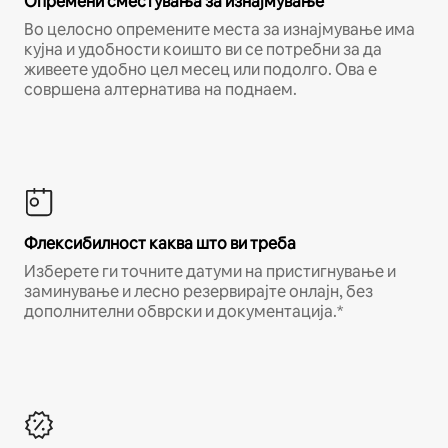
Опремени сместувања за изнајмување
Во целосно опремените места за изнајмување има
кујна и удобности коишто ви се потребни за да
живеете удобно цел месец или подолго. Ова е
совршена алтернатива на поднаем.
Флексибилност каква што ви треба
Изберете ги точните датуми на пристигнување и
заминување и лесно резервирајте онлајн, без
дополнителни обврски и документација.*