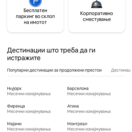
Бесплатен
Корпоративно
паркинг во склоп
сместување
на имотот
Дестинации што треба да ги
истражите
Популарни дестинации за продолжени престои
Дестинаци
Њујорк
Барселона
Месечни изнајмувања
Месечни изнајмувања
Фиренца
Атина
Месечни изнајмувања
Месечни изнајмувања
Мајами
Монтреал
Месечни изнајмувања
Месечни изнајмувања