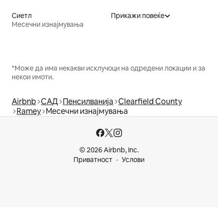
Сиетл
Прикажи повеќе
Месечни изнајмувања
*Може да има некакви исклучоци на одредени локации и за
некои имоти.
Airbnb
САД
Пенсилванија
Clearfield County
Ramey
Месечни изнајмувања
© 2026 Airbnb, Inc.
Приватност
Услови