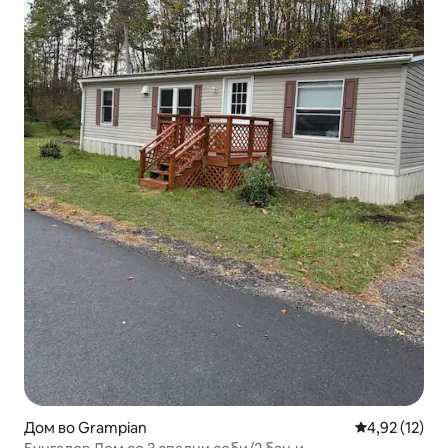
Дом во Grampian
Просечна оце
4,92 (12)