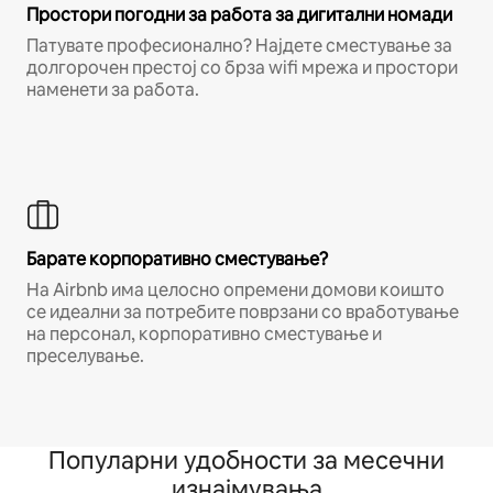
Простори погодни за работа за дигитални номади
Патувате професионално? Најдете сместување за
долгорочен престој со брза wifi мрежа и простори
наменети за работа.
Барате корпоративно сместување?
На Airbnb има целосно опремени домови коишто
се идеални за потребите поврзани со вработување
на персонал, корпоративно сместување и
преселување.
Популарни удобности за месечни
изнајмувања