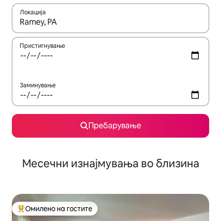
Локација
Кога резултатите се достапни, движете се со копчињата со 
Пристигнување
Заминување
Пребарување
Месечни изнајмувања во близина
Омилено на гостите
Меѓу најуспешните „Омилени на гостите“