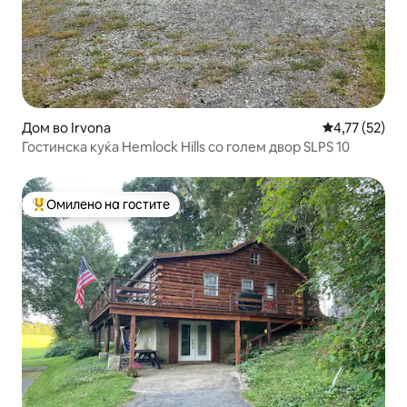
Дом во Irvona
Просечна оце
4,77 (52)
Гостинска куќа Hemlock Hills со голем двор SLPS 10
Омилено на гостите
Меѓу најуспешните „Омилени на гостите“