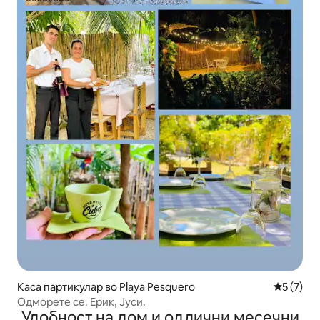
Каса партикулар во Playa Pesquero
Просечна
5 (7)
Одморете се. Ерик, Јуси.
Удобност на дом и одлични месечни