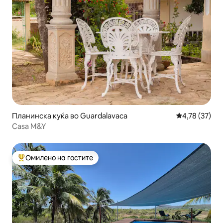
Планинска куќа во Guardalavaca
Просечна оце
4,78 (37)
Casa M&Y
Омилено на гостите
Меѓу најуспешните „Омилени на гостите“