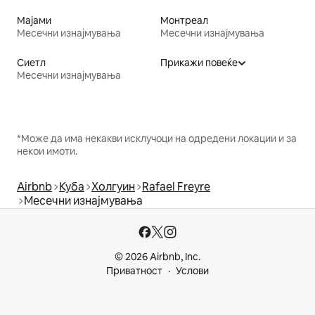
Мајами
Монтреал
Месечни изнајмувања
Месечни изнајмувања
Сиетл
Прикажи повеќе
Месечни изнајмувања
*Може да има некакви исклучоци на одредени локации и за
некои имоти.
Airbnb
Куба
Холгуин
Rafael Freyre
Месечни изнајмувања
© 2026 Airbnb, Inc.
Приватност
Услови