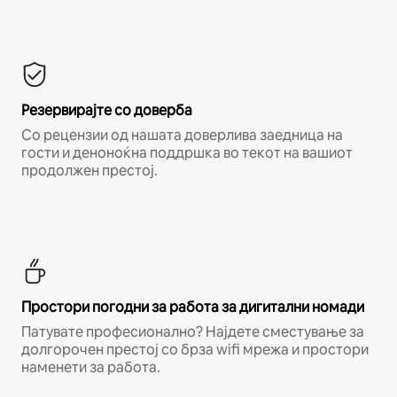
Резервирајте со доверба
Со рецензии од нашата доверлива заедница на
гости и деноноќна поддршка во текот на вашиот
продолжен престој.
Простори погодни за работа за дигитални номади
Патувате професионално? Најдете сместување за
долгорочен престој со брза wifi мрежа и простори
наменети за работа.