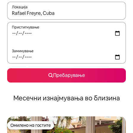
Локација
Кога резултатите се достапни, движете се со копчињата со 
Пристигнување
Заминување
Пребарување
Месечни изнајмувања во близина
Омилено на гостите
Омилено на гостите