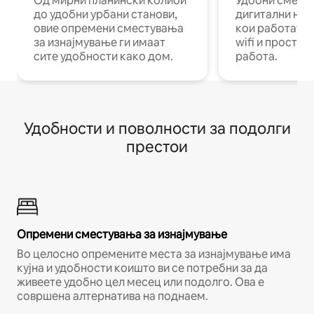
Од мирни планински колиби
Удобни смест
до удобни урбани станови,
дигитални ном
овие опремени сместувања
кои работат н
за изнајмување ги имаат
wifi и простор
сите удобности како дом.
работа.
Удобности и поволности за подолги
престои
Опремени сместувања за изнајмување
Во целосно опремените места за изнајмување има
кујна и удобности коишто ви се потребни за да
живеете удобно цел месец или подолго. Ова е
совршена алтернатива на поднаем.