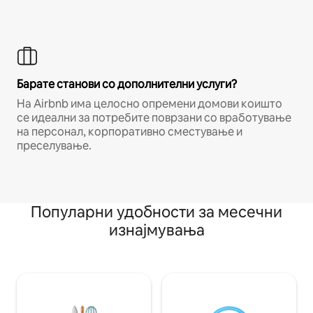
Барате станови со дополнителни услуги?
На Airbnb има целосно опремени домови коишто
се идеални за потребите поврзани со вработување
на персонал, корпоративно сместување и
преселување.
Популарни удобности за месечни
изнајмувања