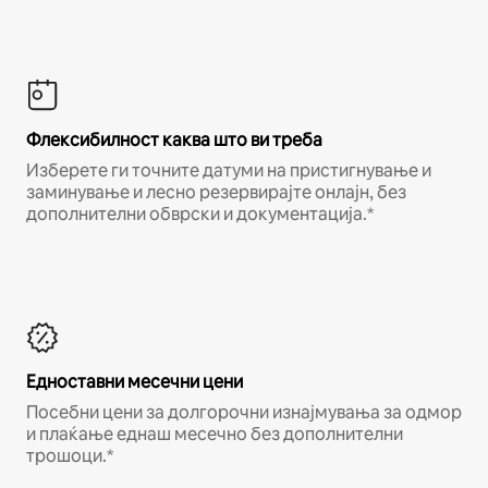
Флексибилност каква што ви треба
Изберете ги точните датуми на пристигнување и
заминување и лесно резервирајте онлајн, без
дополнителни обврски и документација.*
Едноставни месечни цени
Посебни цени за долгорочни изнајмувања за одмор
и плаќање еднаш месечно без дополнителни
трошоци.*