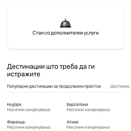
Стан со дополнителни услуги
Дестинации што треба да ги
истражите
Популарни дестинации за продолжени престои
Дестинаци
Њујорк
Барселона
Месечни изнајмувања
Месечни изнајмувања
Фиренца
Атина
Месечни изнајмувања
Месечни изнајмувања