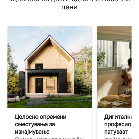
цени
Целосно опремени
Дигитални н
сместувања за
професиона
изнајмување
патуваат