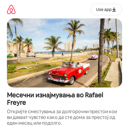
Прескокни
на
Use app
содржина
Месечни изнајмувања во Rafael
Freyre
Откријте сместувања за долгорочни престои кои
ви даваат чувство како да сте дома за престој од
еден месец или подолго.