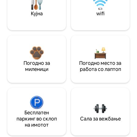
Кујна
wifi
Погодно за
Погодно место за
миленици
работа со лаптоп
Бесплатен
паркинг во склоп
Сала за вежбање
на имотот