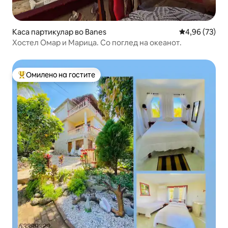
Каса партикулар во Banes
Просечна оце
4,96 (73)
Хостел Омар и Марица. Со поглед на океанот.
Омилено на гостите
Меѓу најуспешните „Омилени на гостите“