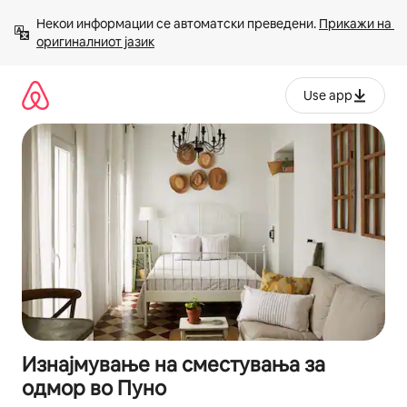
Прескокни
Некои информации се автоматски преведени. 
Прикажи на 
на
оригиналниот јазик
содржина
Use app
Изнајмување на сместувања за
одмор во Пуно