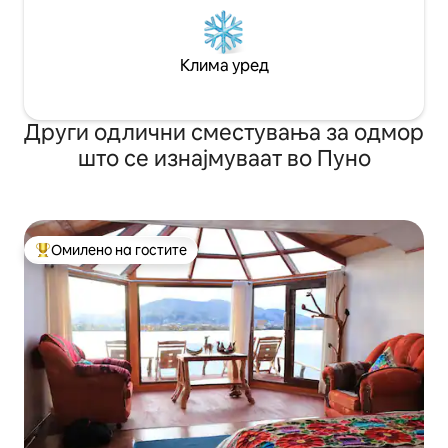
Клима уред
Други одлични сместувања за одмор
што се изнајмуваат во Пуно
Омилено на гостите
Меѓу најуспешните „Омилени на гостите“