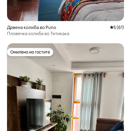
Дрвена колиба во Puno
Просечна 
5 (61)
Пловечка колиба во Титикака
Омилено на гостите
Омилено на гостите