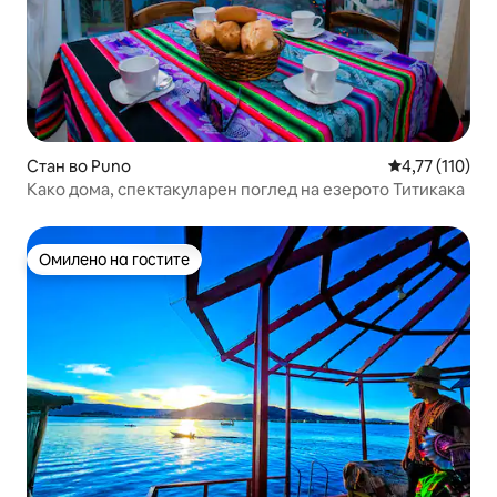
Стан во Puno
Просечна оцен
4,77 (110)
Како дома, спектакуларен поглед на езерото Титикака
Омилено на гостите
Омилено на гостите