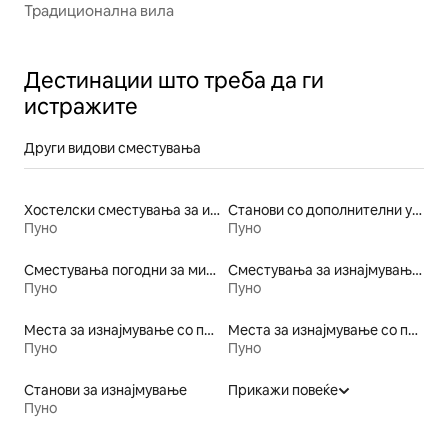
Традиционална вила
Дестинации што треба да ги
истражите
Други видови сместувања
Хостелски сместувања за изнајмување
Станови со дополнителни услуги за изнајмување
Пуно
Пуно
Сместувања погодни за миленичиња
Сместувања за изнајмување погодни за семејства
Пуно
Пуно
Места за изнајмување со пристап до езеро
Места за изнајмување со појадок
Пуно
Пуно
Станови за изнајмување
Прикажи повеќе
Пуно