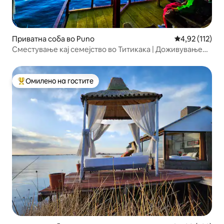
Приватна соба во Puno
Просечна оцен
4,92 (112)
Сместување кај семејство во Титикака | Доживување
со локално семејство
Омилено на гостите
Меѓу најуспешните „Омилени на гостите“