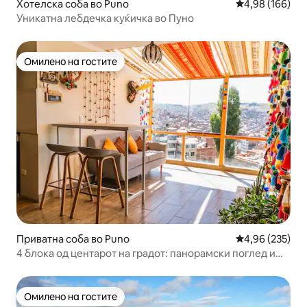
Хотелска соба во Puno
Просечна оцен
4,98 (166)
Уникатна лебдечка куќичка во Пуно
Омилено на гостите
Омилено на гостите
Приватна соба во Puno
Просечна оцен
4,96 (235)
4 блока од центарот на градот: панорамски поглед и
тераса
Омилено на гостите
Омилено на гостите