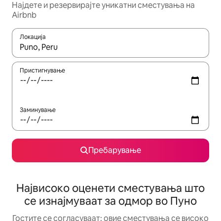
Најдете и резервирајте уникатни сместувања на
Airbnb
Локација
Кога резултатите се достапни, движете се со копчињата со 
Пристигнување
Заминување
Пребарување
Највисоко оценети сместувања што
се изнајмуваат за одмор во Пуно
Гостите се согласуваат: овие сместувања се високо