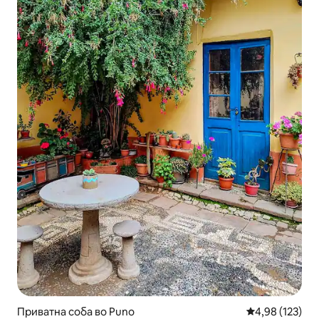
Приватна соба во Puno
Просечна оцен
4,98 (123)