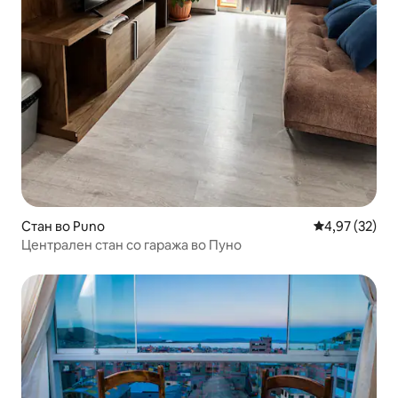
Стан во Puno
Просечна оце
4,97 (32)
Централен стан со гаража во Пуно