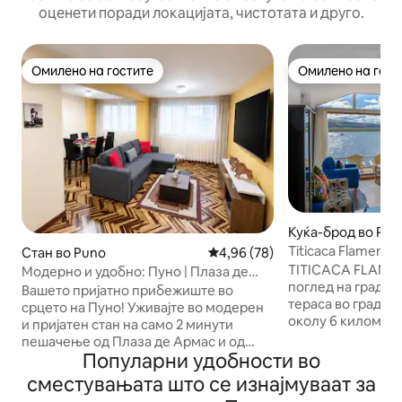
оценети поради локацијата, чистотата и друго.
Омилено на гостите
Омилено на гост
Омилено на гостите
Омилено на гост
Куќа-брод во Pun
Titicaca Flamenco
Стан во Puno
Просечна оцена: 4,96 од 5, 7
4,96 (78)
TITICACA FLAME
Модерно и удобно: Пуно | Плаза де
поглед на градот
Арнас
Вашето пријатно прибежиште во
тераса во градин
срцето на Пуно! Уживајте во модерен
околу 6 километр
и пријатен стан на само 2 минути
Енрике Торес Бел
пешачење од Плаза де Армас и од
и планина. Во бл
Популарни удобности во
рестораните (Calle Lima). Термичка
пристаништето Пуно Сместу
удобност: Дизајнирано за вашиот
сместувањата што се изнајмуваат за
вклучува една сп
одмор, со кревети од највисок