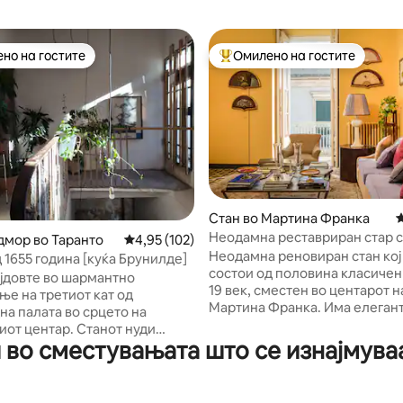
но на гостите
Омилено на гостите
јуспешните „Омилени на гостите“
Меѓу најуспешните „Омилени 
од 5, 142 рецензии
Стан во Мартина Франка
П
Неодамна реставриран стар с
одмор во Таранто
Просечна оцена: 4,95 од 5, 102 рецензии
4,95 (102)
Неодамна реновиран стан кој
 1655 година [куќа Брунилде]
состои од половина класичен
јдовте во шармантно
19 век, сместен во центарот н
ње на третиот кат од
Мартина Франка. Има елеган
на палата во срцето на
мебел во буржоаски стил од 1
ентар. Станот нуди
ги вклучува сите можни моде
во сместувањата што се изнајмуваа
а тераса со поглед на
удобности. Тоа е најубавиот г
е, украсена со медитерански
долината Итрија во срцето на
. Палатата е живо
Мартина е во близина на Ал
 средба на уметници и