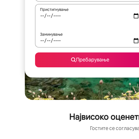
Пристигнување
Заминување
Пребарување
Највисоко оценет
Гостите се согласув