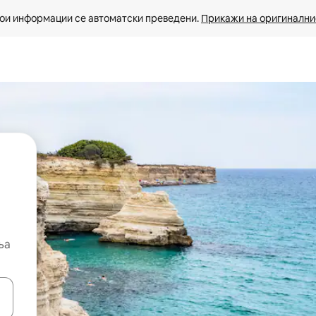
ои информации се автоматски преведени. 
Прикажи на оригиналнио
ња
копчињата со стрелки нагоре и надолу или истражувајте со допира