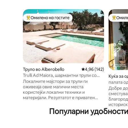
Омилено на гостите
Омиле
Меѓу најуспешните „Омилени на гостите“
Меѓу на
Труло во Alberobello
Просечна оцена: 4,96 
4,96 (142)
Trulli Ad Maiora, шармантни трули со
Куќа за 
приватен СПА
Локалните мајстори за трули ги
палата од
оживеаја овие магични места
Добре до
користејќи локални техники и
сместува
материјали. Резултатот е приватен
благород
имот каде што можете да поминете
историскиот ц
вистинско искуство. Од локалните
Популарни удобности 
прекрасн
овошја и зеленчуци од нашата
покривит
органска градина до патеката за
и сочни растенија
џогирање во руралната област каде
место за