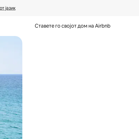
т јазик
Ставете го својот дом на Airbnb
ње или со лизгање.