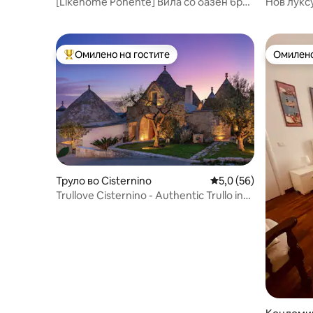
[Likehome Ponente] Вила со базен 6px -
Нов лукс
Таранто
одличен 
со wifi
Омилено на гостите
Омилено
Меѓу најуспешните „Омилени на гостите“
Омилено
Труло во Cisternino
Просечна оцена: 5,0
5,0 (56)
Trullove Cisternino - Authentic Trullo in
Puglia