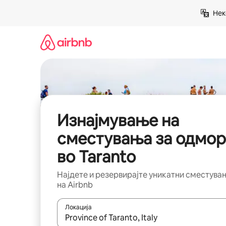
Прескокни
Нек
на
содржина
Изнајмување на
сместувања за одмор
во Taranto
Најдете и резервирајте уникатни сместува
на Airbnb
Локација
Кога резултатите се достапни, движете се со 