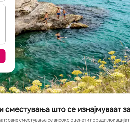
и сместувања што се изнајмуваат за
аат: овие сместувања се високо оценети поради локацијата