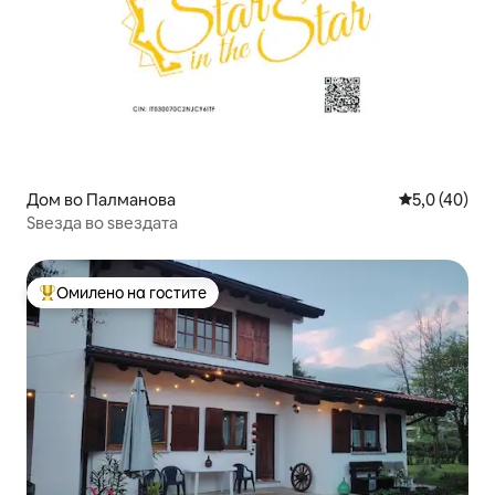
Дом во Палманова
Просечна оц
5,0 (40)
Ѕвезда во ѕвездата
Омилено на гостите
Меѓу најуспешните „Омилени на гостите“