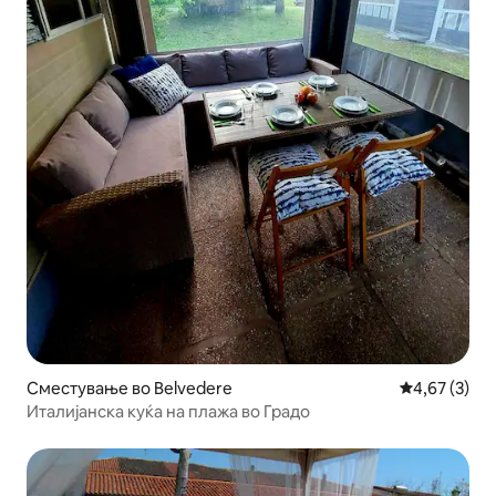
Сместување во Belvedere
Просечна оц
4,67 (3)
Италијанска куќа на плажа во Градо