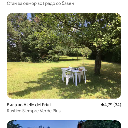
Стан за одмор во Градо со базен
Вила во Aiello del Friuli
Просечна оце
4,79 (34)
Rustico Siempre Verde Plus