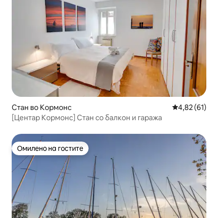
Стан во Кормонс
Просечна оце
4,82 (61)
[Центар Кормонс] Стан со балкон и гаража
Омилено на гостите
Омилено на гостите