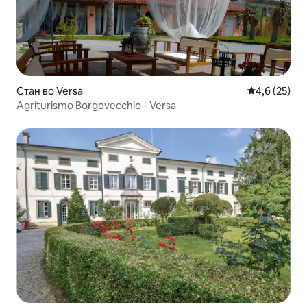
Стан во Versa
Просечна оц
4,6 (25)
Agriturismo Borgovecchio - Versa