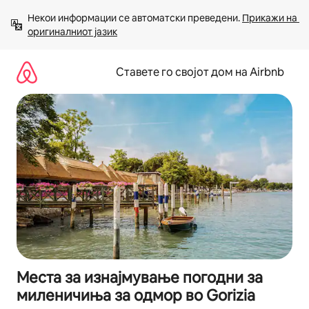
Прескокни
Некои информации се автоматски преведени. 
Прикажи на 
на
оригиналниот јазик
содржина
Ставете го својот дом на Airbnb
Места за изнајмување погодни за
миленичиња за одмор во Gorizia