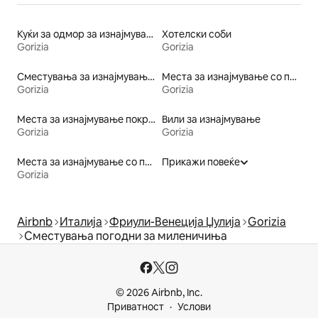
Куќи за одмор за изнајмување
Хотелски соби
Gorizia
Gorizia
Сместувања за изнајмување на плажа
Места за изнајмување со пристап до плажа
Gorizia
Gorizia
Места за изнајмување покрај вода
Вили за изнајмување
Gorizia
Gorizia
Места за изнајмување со појадок
Прикажи повеќе
Gorizia
Airbnb
Италија
Фриули-Венеција Џулија
Gorizia
Сместувања погодни за миленичиња
© 2026 Airbnb, Inc.
Приватност
Услови