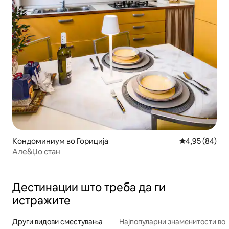
Кондоминиум во Гориција
Просечна оце
4,95 (84)
Але&Џо стан
Дестинации што треба да ги
истражите
Други видови сместувања
Најпопуларни знаменитости во 