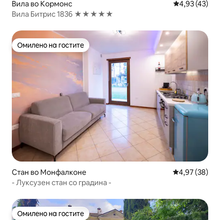
Вила во Кормонс
Просечна оце
4,93 (43)
Вила Битрис 1836 ★★★★★
Омилено на гостите
Омилено на гостите
Стан во Монфалконе
Просечна оце
4,97 (38)
- Луксузен стан со градина -
Омилено на гостите
Омилено на гостите