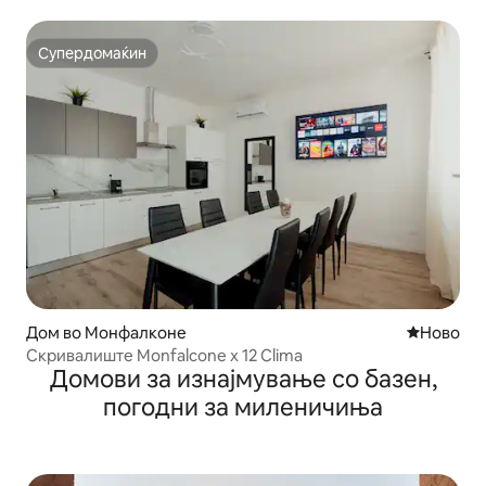
Супердомаќин
Супердомаќин
Дом во Монфалконе
Ново сме
Ново
Скривалиште Monfalcone x 12 Clima
Домови за изнајмување со базен,
погодни за миленичиња