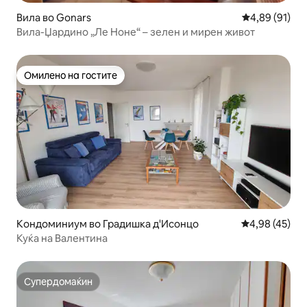
Вила во Gonars
Просечна оце
4,89 (91)
Вила-Џардино „Ле Ноне“ – зелен и мирен живот
Омилено на гостите
Омилено на гостите
Кондоминиум во Градишка д'Исонцо
Просечна оце
4,98 (45)
Куќа на Валентина
Супердомаќин
Супердомаќин