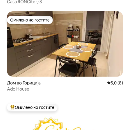
Casa RONCiter} S
Омилено на гостите
Омилено на гостите
Дом во Гориција
Просечна о
5,0 (8)
Ado House
Омилено на гостите
Меѓу најуспешните „Омилени на гостите“