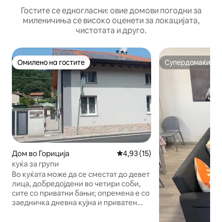
Гостите се едногласни: овие домови погодни за
миленичиња се високо оценети за локацијата,
чистотата и друго.
Омилено на гостите
Супердомаќин
Омилено на гостите
Супердомаќин
Дом во Гориција
Просечна оцена: 4,93 од 5, 1
4,93 (15)
куќа за групи
Во куќата може да се сместат до девет
лица, добредојдени во четири соби,
сите со приватни бањи; опремена е со
заедничка дневна кујна и приватен
двор за места за паркирање. Погодно
за големи семејства, групи на