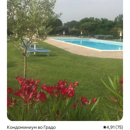
Кондоминиум во Градо
Просечна оце
4,91 (75)