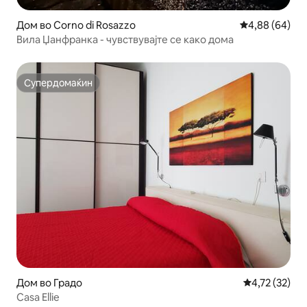
Дом во Corno di Rosazzo
Просечна оце
4,88 (64)
Вила Џанфранка - чувствувајте се како дома
Супердомаќин
Супердомаќин
Дом во Градо
Просечна оце
4,72 (32)
Casa Ellie