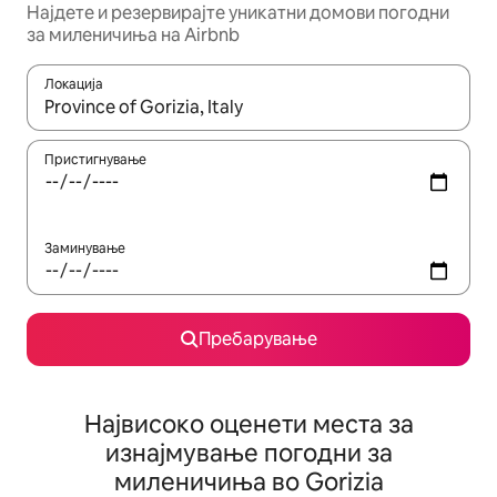
Најдете и резервирајте уникатни домови погодни
за миленичиња на Airbnb
Локација
Кога резултатите се достапни, движете се со копчињата со 
Пристигнување
Заминување
Пребарување
Највисоко оценети места за
изнајмување погодни за
миленичиња во Gorizia