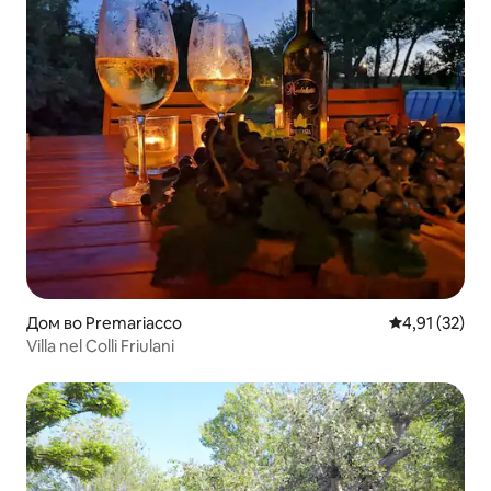
Дом во Premariacco
Просечна оце
4,91 (32)
Villa nel Colli Friulani