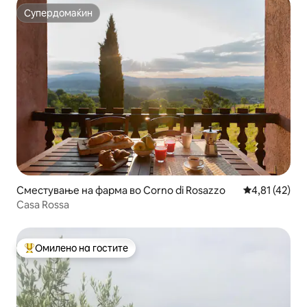
Супердомаќин
Супердомаќин
Сместување на фарма во Corno di Rosazzo
Просечна оце
4,81 (42)
Casa Rossa
Омилено на гостите
Меѓу најуспешните „Омилени на гостите“