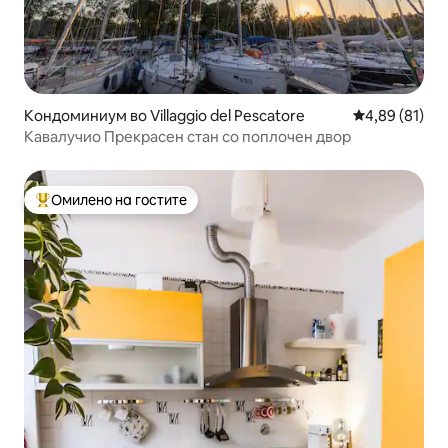
Кондоминиум во Villaggio del Pescatore
Просечна оце
4,89 (81)
Кавалучио Прекрасен стан со поплочен двор
Омилено на гостите
Меѓу најуспешните „Омилени на гостите“