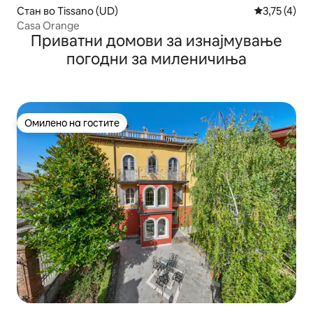
Стан во Tissano (UD)
Просечна оц
3,75 (4)
Casa Orange
Приватни домови за изнајмување
погодни за миленичиња
Омилено на гостите
Омилено на гостите