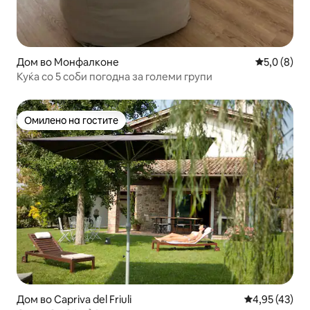
Дом во Монфалконе
Просечна о
5,0 (8)
Куќа со 5 соби погодна за големи групи
Омилено на гостите
Омилено на гостите
Дом во Capriva del Friuli
Просечна оце
4,95 (43)