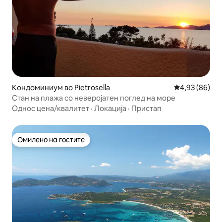
Кондоминиум во Pietrosella
Просечна оце
4,93 (86)
Стан на плажа со неверојатен поглед на море
Однос цена/квалитет
·
Локација
·
Пристап
Омилено на гостите
Омилено на гостите