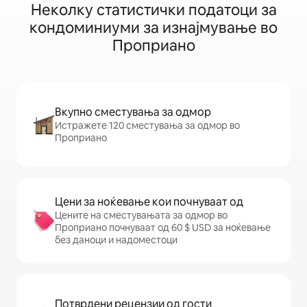
Неколку статистички податоци за
кондоминиуми за изнајмување во
Проприано
Вкупно сместувања за одмор
Истражете 120 сместувања за одмор во
Проприано
Цени за ноќевање кои почнуваат од
Цените на сместувањата за одмор во
Проприано почнуваат од 60 $ USD за ноќевање
без даноци и надоместоци
Потврдени рецензии од гости