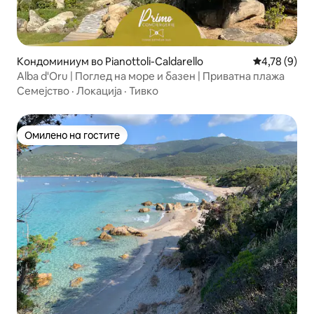
Кондоминиум во Pianottoli-Caldarello
Просечна оц
4,78 (9)
Alba d'Oru | Поглед на море и базен | Приватна плажа
Семејство
·
Локација
·
Тивко
Омилено на гостите
Омилено на гостите