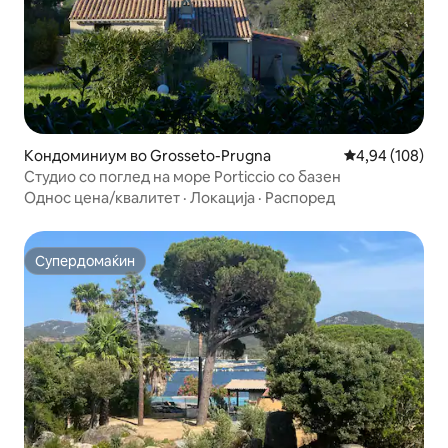
Кондоминиум во Grosseto-Prugna
Просечна оцен
4,94 (108)
Студио со поглед на море Porticcio со базен
Однос цена/квалитет
·
Локација
·
Распоред
Супердомаќин
Супердомаќин