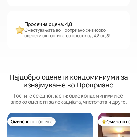
Просечна оцена: 4,8
Сместувањата во Проприано се високо
оценети од гостите, со просек од 4,8 од 5!
Најдобро оценети кондоминиуми за
изнајмување во Проприано
Гостите се едногласни: овие кондоминиуми се
високо оценети за локацијата, чистотата и друго.
Омилено на гостите
Омилено на го
Омилено на гостите
Меѓу најуспешни