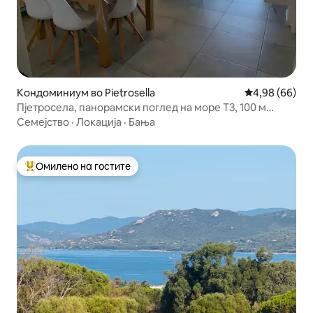
Кондоминиум во Pietrosella
Просечна оце
4,98 (66)
Пјетросела, панорамски поглед на море T3, 100 м
плажи
Семејство
·
Локација
·
Бања
Омилено на гостите
Меѓу најуспешните „Омилени на гостите“