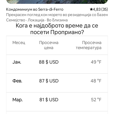
Кондоминиум во Serra-di-Ferro
Просечна оце
4,83 (35)
Прекрасен поглед кон морето во резиденција со базен
Семејство
·
Локација
·
Во близина
Кога е најдоброто време да се
посети Проприано?
Месец
Просечна
Просечна
цена
температура
Јан.
88 $ USD
49 °F
Фев.
87 $ USD
48 °F
Мар.
81 $ USD
52 °F