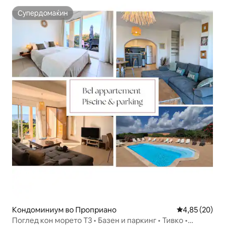
Супердомаќин
Супердомаќин
Кондоминиум во Проприано
Просечна оце
4,85 (20)
Поглед кон морето T3 • Базен и паркинг • Тивко •