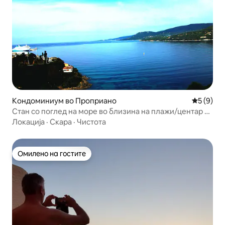
Кондоминиум во Проприано
Просечна
5 (9)
Стан со поглед на море во близина на плажи/центар на
градот
Локација
·
Скара
·
Чистота
Омилено на гостите
Омилено на гостите