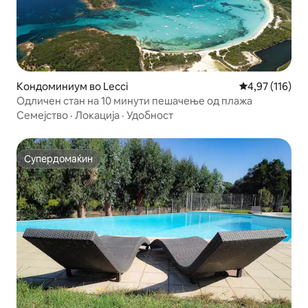
Кондоминиум во Lecci
Просечна оцен
4,97 (116)
Одличен стан на 10 минути пешачење од плажа
Семејство
·
Локација
·
Удобност
Супердомаќин
Супердомаќин