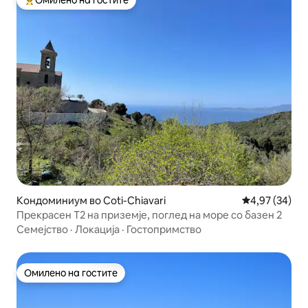
Меѓу најуспешните „Омилени на гостите“
Кондоминиум во Coti-Chiavari
Просечна оце
4,97 (34)
Прекрасен Т2 на приземје, поглед на море со базен 2
Семејство
·
Локација
·
Гостопримство
Омилено на гостите
Омилено на гостите