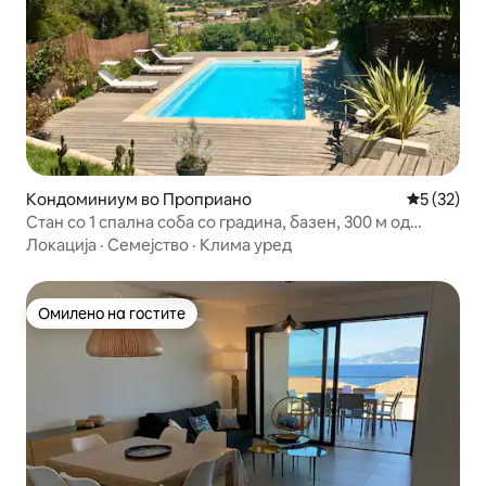
Кондоминиум во Проприано
Просечна 
5 (32)
Стан со 1 спална соба со градина, базен, 300 м од
плажа
Локација
·
Семејство
·
Клима уред
Омилено на гостите
Омилено на гостите