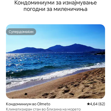
Кондоминиуми за изнајмување
погодни за миленичиња
Супердомаќин
Супердомаќин
Кондоминиум во Olmeto
Просечна оце
4,64 (62)
Климатизиран стан во близина на морето