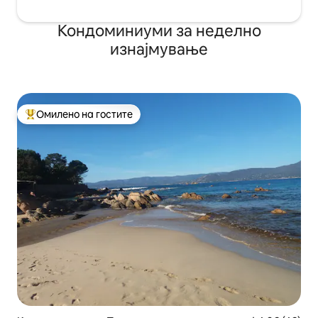
Кондоминиуми за неделно
изнајмување
Омилено на гостите
Меѓу најуспешните „Омилени на гостите“