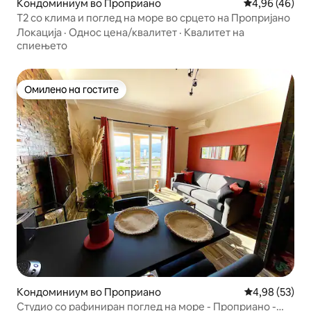
Кондоминиум во Проприано
Просечна оце
4,96 (46)
T2 со клима и поглед на море во срцето на Пропријано
Локација
·
Однос цена/квалитет
·
Квалитет на
спиењето
Омилено на гостите
Омилено на гостите
Кондоминиум во Проприано
Просечна оце
4,98 (53)
Студио со рафиниран поглед на море - Проприано -