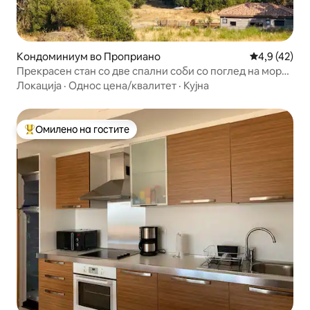
Кондоминиум во Проприано
Просечна оц
4,9 (42)
Прекрасен стан со две спални соби со поглед на море
Проприано
Локација
·
Однос цена/квалитет
·
Кујна
Омилено на гостите
Меѓу најуспешните „Омилени на гостите“