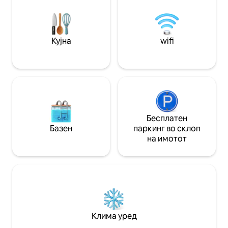
центарот на Пропријано и на 200
вклучено.
метри од плажите.
Кујна
wifi
Бесплатен
Базен
паркинг во склоп
на имотот
Клима уред