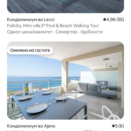
Кондоминиум во Lecci
Просечна оце
4,96 (55)
Felicita, Mini-villa 5* Pool & Beach Walking Tour
Однос цена/квалитет
·
Семејство
·
Удобности
Омилено на гостите
Омилено на гостите
Кондоминиум во Ајачо
Просечна
5 (6)