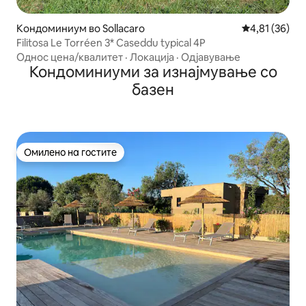
Кондоминиум во Sollacaro
Просечна оце
4,81 (36)
Filitosa Le Torréen 3* Caseddu typical 4P
Однос цена/квалитет
·
Локација
·
Одјавување
Кондоминиуми за изнајмување со
базен
Омилено на гостите
Омилено на гостите