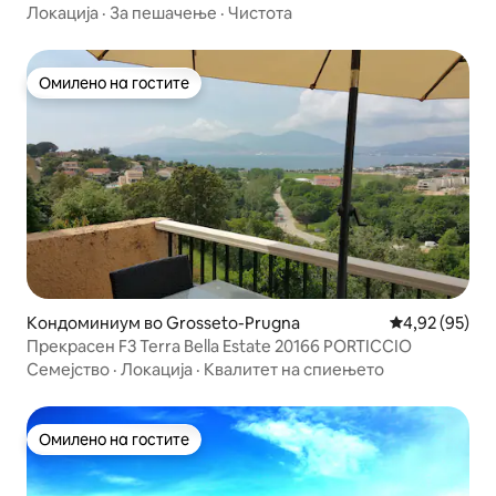
Пропријано
Локација
·
За пешачење
·
Чистота
Омилено на гостите
Омилено на гостите
Кондоминиум во Grosseto-Prugna
Просечна оце
4,92 (95)
Прекрасен F3 Terra Bella Estate 20166 PORTICCIO
Семејство
·
Локација
·
Квалитет на спиењето
Омилено на гостите
Омилено на гостите