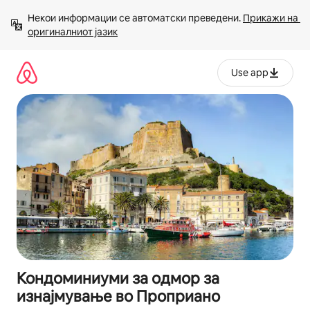
Прескокни
Некои информации се автоматски преведени. 
Прикажи на 
на
оригиналниот јазик
содржина
Use app
Кондоминиуми за одмор за
изнајмување во Проприано