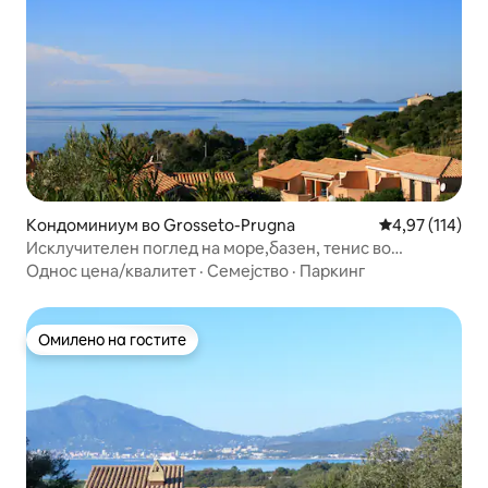
Кондоминиум во Grosseto-Prugna
Просечна оцен
4,97 (114)
Исклучителен поглед на море,базен, тенис во
Портичио
Однос цена/квалитет
·
Семејство
·
Паркинг
Омилено на гостите
Омилено на гостите