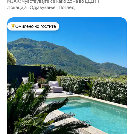
МЈАХ: Чувствувајте се како дома во ЕДЕН 1
Локација
·
Одјавување
·
Поглед
Омилено на гостите
Меѓу најуспешните „Омилени на гостите“