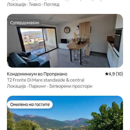
Јужна Корзика
Локација
·
Тивко
·
Поглед
Супердомаќин
Супердомаќин
Кондоминиум во Проприано
Просечна оц
4,9 (10)
T2 Fronte Di Mare standaside & central
Локација
·
Паркинг
·
Затворени простори
Омилено на гостите
Омилено на гостите