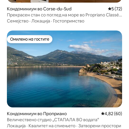
Кондоминиум во Corse-du-Sud
Просечна 
5 (72)
Прекрасен стан со поглед на море во Propriano Classé
***
Семејство
·
Локација
·
Гостопримство
Омилено на гостите
Омилено на гостите
Кондоминиум во Проприано
Просечна оце
4,82 (60)
Величествено студио „СТАПАЛА ВО водата“
Локација
·
Квалитет на спиењето
·
Затворени простори