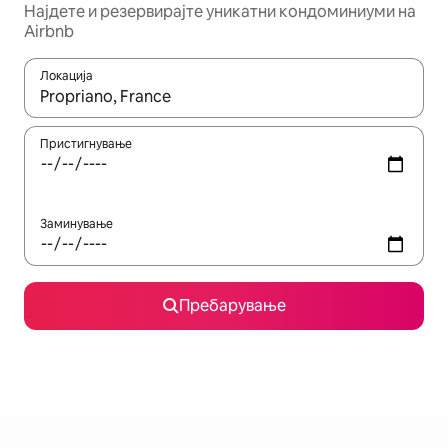
Најдете и резервирајте уникатни кондоминиуми на
Airbnb
Локација
Кога резултатите се достапни, движете се со копчињата со 
Пристигнување
Заминување
Пребарување