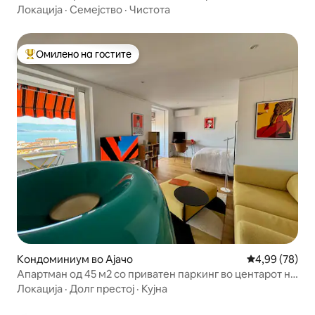
Локација
·
Семејство
·
Чистота
Омилено на гостите
Меѓу најуспешните „Омилени на гостите“
Кондоминиум во Ајачо
Просечна оце
4,99 (78)
Апартман од 45 м2 со приватен паркинг во центарот на
градот
Локација
·
Долг престој
·
Кујна