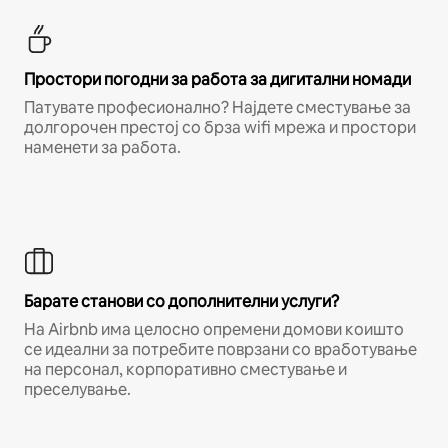
Простори погодни за работа за дигитални номади
Патувате професионално? Најдете сместување за
долгорочен престој со брза wifi мрежа и простори
наменети за работа.
Барате станови со дополнителни услуги?
На Airbnb има целосно опремени домови коишто
се идеални за потребите поврзани со вработување
на персонал, корпоративно сместување и
преселување.