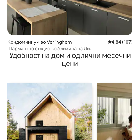
Кондоминиум во Verlinghem
Просечна оцен
4,84 (107)
Шармантно студио во близина на Лил
Удобност на дом и одлични месечни
цени