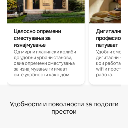
Целосно опремени
Дигитални н
сместувања за
професиона
изнајмување
патуваат
Од мирни планински колиби
Удобни смест
до удобни урбани станови,
дигитални ном
овие опремени сместувања
кои работат н
за изнајмување ги имаат
wifi и простор
сите удобности како дом.
работа.
Удобности и поволности за подолги
престои