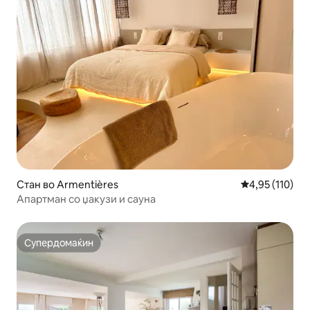
Стан во Armentières
Просечна оцен
4,95 (110)
Апартман со џакузи и сауна
Супердомаќин
Супердомаќин