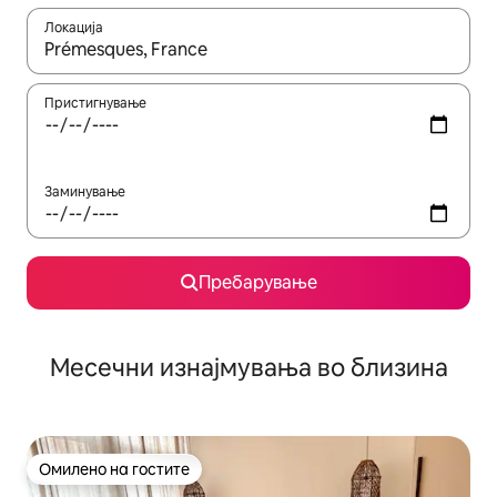
Локација
Кога резултатите се достапни, движете се со копчињата со 
Пристигнување
Заминување
Пребарување
Месечни изнајмувања во близина
Омилено на гостите
Омилено на гостите