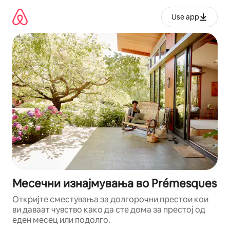
Прескокни
на
Use app
содржина
Месечни изнајмувања во Prémesques
Откријте сместувања за долгорочни престои кои
ви даваат чувство како да сте дома за престој од
еден месец или подолго.