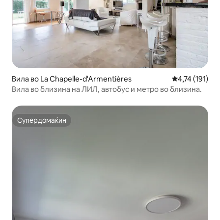
Вила во La Chapelle-d'Armentières
Просечна оцен
4,74 (191)
Вила во близина на ЛИЛ, автобус и метро во близина.
Супердомаќин
Супердомаќин