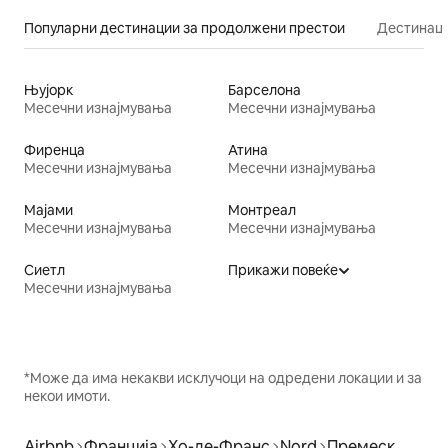
Популарни дестинации за продолжени престои
Дестинаци
Њујорк
Барселона
Месечни изнајмувања
Месечни изнајмувања
Фиренца
Атина
Месечни изнајмувања
Месечни изнајмувања
Мајами
Монтреал
Месечни изнајмувања
Месечни изнајмувања
Сиетл
Прикажи повеќе
Месечни изнајмувања
*Може да има некакви исклучоци на одредени локации и за
некои имоти.
Airbnb
Франција
Хо-де-Франс
Nord
Премеск