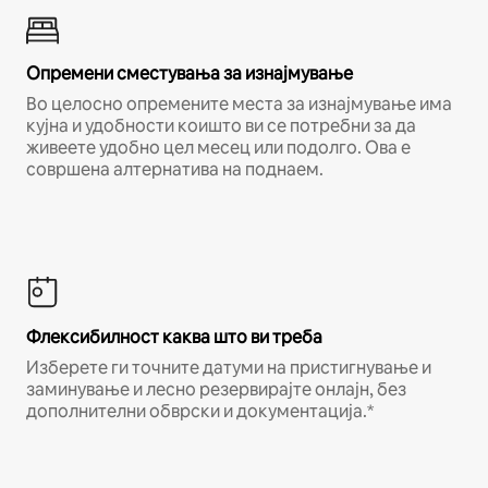
Опремени сместувања за изнајмување
Во целосно опремените места за изнајмување има
кујна и удобности коишто ви се потребни за да
живеете удобно цел месец или подолго. Ова е
совршена алтернатива на поднаем.
Флексибилност каква што ви треба
Изберете ги точните датуми на пристигнување и
заминување и лесно резервирајте онлајн, без
дополнителни обврски и документација.*