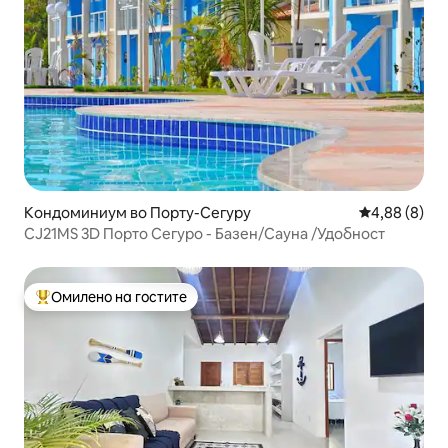
Кондоминиум во Порту-Сегуру
Просечна оц
4,88 (8)
CJ21MS 3D Порто Сегуро - Базен/Сауна /Удобност
Омилено на гостите
Меѓу најуспешните „Омилени на гостите“