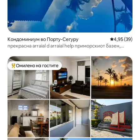
Кондоминиум во Порту-Сегуру
Просечна оце
4,95 (39)
прекрасна arraial d arraial help приморскиот базен,
базен
Омилено на гостите
Меѓу најуспешните „Омилени на гостите“