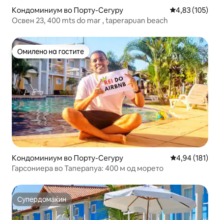
Кондоминиум во Порту-Сегуру
Просечна оцен
4,83 (105)
Освен 23, 400 mts do mar , taperapuan beach
Омилено на гостите
Омилено на гостите
Кондоминиум во Порту-Сегуру
Просечна оцен
4,94 (181)
Гарсониера во Таперапуа: 400 м од морето
Супердомаќин
Супердомаќин