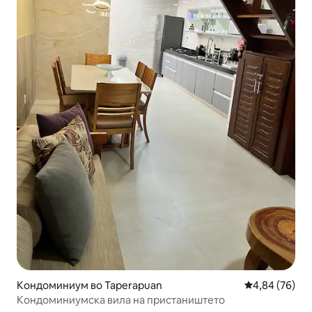
Кондоминиум во Taperapuan
Просечна оце
4,84 (76)
Кондоминиумска вила на пристаништето