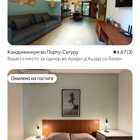
Кондоминиум во Порту-Сегуру
Просечна оц
4,67 (3)
Вашето место за одмор во Арајал д'Аџуда со базен
Омилено на гостите
Омилено на гостите