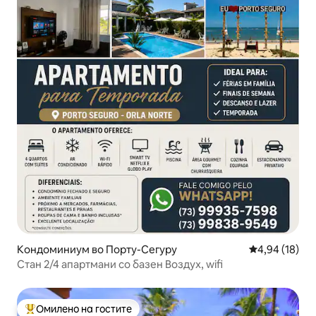
Кондоминиум во Порту-Сегуру
Просечна оце
4,94 (18)
Стан 2/4 апартмани со базен Воздух, wifi
Омилено на гостите
Меѓу најуспешните „Омилени на гостите“