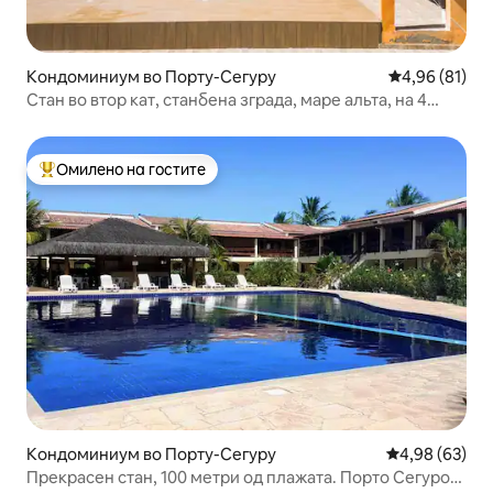
Кондоминиум во Порту-Сегуру
Просечна оце
4,96 (81)
Стан во втор кат, станбена зграда, маре альта, на 4
минути од плажата
Омилено на гостите
Меѓу најуспешните „Омилени на гостите“
Кондоминиум во Порту-Сегуру
Просечна оце
4,98 (63)
Прекрасен стан, 100 метри од плажата. Порто Сегуро-