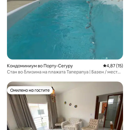
Кондоминиум во Порту-Сегуру
Просечна оце
4,87 (15)
Стан во близина на плажата Таперапуа | Базен / место
за паркирање
Омилено на гостите
Омилено на гостите