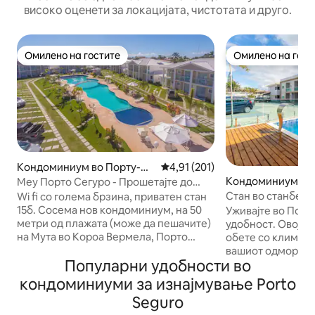
високо оценети за локацијата, чистотата и друго.
Омилено на гостите
Омилено на гост
Омилено на гостите
Омилено на гост
Кондоминиум во Порту-Се
Просечна оцена: 4,91 од 5, 20
4,91 (201)
гуру
Кондоминиум во 
Меу Порто Сегуро - Прошетајте до
ру
плажата!
Стан во станбена
Wi fi со голема брзина, приватен стан
450 m од плажат
15б. Сосема нов кондоминиум, на 50
Уживајте во Порт
метри од плажата (може да пешачите)
удобност. Овој ст
на Мута во Короа Вермела, Порто
обете со клима-у
Сегуро, топли и тивки води, совршени
вашиот одмор. Дн
Популарни удобности во
за деца. Кујна со целосен прибор.
паметен телевиз
Сауна, базен 90m p/ возрасно лице и
опремената кујна
кондоминиуми за изнајмување Porto
дете. Просторен апартман, брачен
автономијата што 
Seguro
кревет + 2 единечни кревета, поделен
за рекреација се