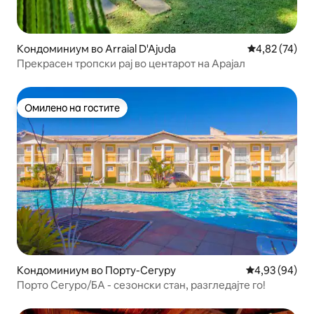
Кондоминиум во Arraial D'Ajuda
Просечна оце
4,82 (74)
Прекрасен тропски рај во центарот на Арајал
Омилено на гостите
Омилено на гостите
Кондоминиум во Порту-Сегуру
Просечна оце
4,93 (94)
Порто Сегуро/БА - сезонски стан, разгледајте го!