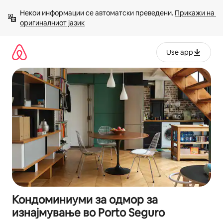
Прескокни
Некои информации се автоматски преведени. 
Прикажи на 
на
оригиналниот јазик
содржина
Use app
Кондоминиуми за одмор за
изнајмување во Porto Seguro