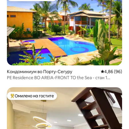
Кондоминиум во Порту-Сегуру
Просечна оце
4,86 (96)
PE Residence ВО AREIA-FRONT TO the Sea - стан 1
спална соба
Омилено на гостите
Меѓу најуспешните „Омилени на гостите“