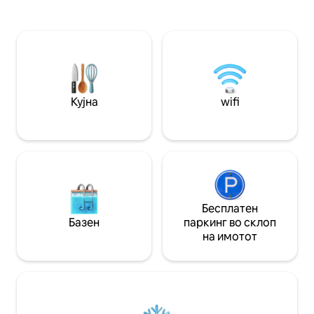
клима уред, телевизор. Кауч на
и скара за рошти
спуштање и телевизор во дневната
зграда за вашите
соба. Сместува до 6 лица, костими за
опуштање. На са
капење и кревет за најмногу 4 лица.
плажата, го имат
Совршени штандови на плажа
помеѓу метежот и
Надворешна скара и приватна скара.
спокојството. Рез
обезбедете си н
рајот на Бахија!
Кујна
wifi
Бесплатен
Базен
паркинг во склоп
на имотот