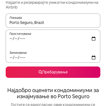
Најдете и резервирајте уникатни кондоминиуми на
Airbnb
Локација
Кога резултатите се достапни, движете се со копчињата со 
Пристигнување
Заминување
Пребарување
Најдобро оценети кондоминиуми за
изнајмување во Porto Seguro
Гостите се едногласни: овие кондоминиуми се