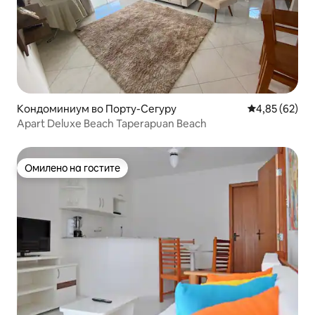
Кондоминиум во Порту-Сегуру
Просечна оце
4,85 (62)
Apart Deluxe Beach Taperapuan Beach
Омилено на гостите
Омилено на гостите