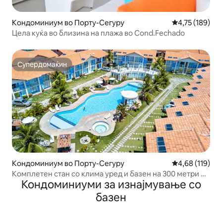
Кондоминиум во Порту-Сегуру
Просечна оцен
4,75 (189)
Цела куќа во близина на плажа во Cond.Fechado
Супердомаќин
Супердомаќин
Кондоминиум во Порту-Сегуру
Просечна оцен
4,68 (119)
Комплетен стан со клима уред и базен на 300 метри од
Кондоминиуми за изнајмување со
плажата AxéMoi
базен