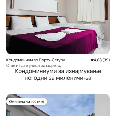
Кондоминиум во Порту-Сегуру
Просечна оце
4,88 (99)
Стан на две улици од морето,
Кондоминиуми за изнајмување
погодни за миленичиња
Омилено на гостите
Омилено на гостите