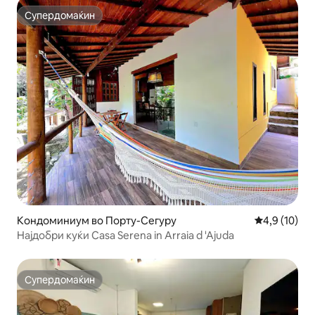
Супердомаќин
Супердомаќин
Кондоминиум во Порту-Сегуру
Просечна оц
4,9 (10)
Најдобри куќи Casa Serena in Arraia d 'Ajuda
Супердомаќин
Супердомаќин