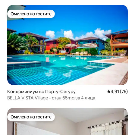
Омилено на гостите
Омилено на гостите
Кондоминиум во Порту-Сегуру
Просечна оце
4,91 (75)
BELLA VISTA Village - стан 65mq за 4 лица
Омилено на гостите
Омилено на гостите