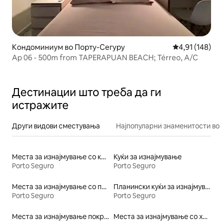
Кондоминиум во Порту-Сегуру
Просечна оцен
4,91 (148)
Ap 06 - 500m from TAPERAPUAN BEACH; Térreo, A/C
Дестинации што треба да ги
истражите
Други видови сместувања
Најпопуларни знаменитости во 
Места за изнајмување со кајак
Куќи за изнајмување
Porto Seguro
Porto Seguro
Места за изнајмување со појадок
Планински куќи за изнајмување
Porto Seguro
Porto Seguro
Места за изнајмување покрај вода
Места за изнајмување со хидромасажна када