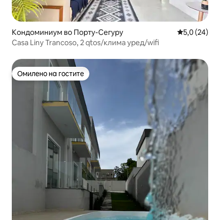
Кондоминиум во Порту-Сегуру
Просечна оц
5,0 (24)
Casa Liny Trancoso, 2 qtos/клима уред/wifi
Омилено на гостите
Омилено на гостите