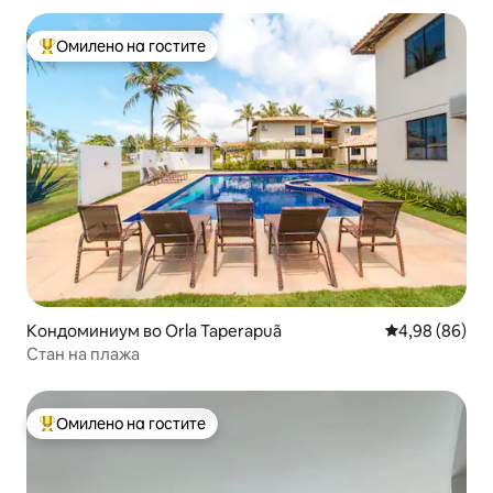
Омилено на гостите
Меѓу најуспешните „Омилени на гостите“
Кондоминиум во Orla Taperapuã
Просечна оце
4,98 (86)
Стан на плажа
Омилено на гостите
Меѓу најуспешните „Омилени на гостите“