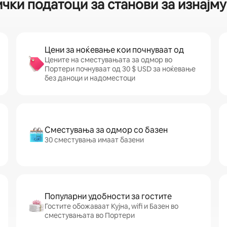
ички податоци за станови за изнајм
Цени за ноќевање кои почнуваат од
Цените на сместувањата за одмор во
Портери почнуваат од 30 $ USD за ноќевање
без даноци и надоместоци
Сместувања за одмор со базен
30 сместувања имаат базени
Популарни удобности за гостите
Гостите обожаваат Кујна, wifi и Базен во
сместувањата во Портери