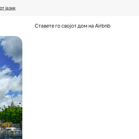
т јазик
Ставете го својот дом на Airbnb
ње или со лизгање.