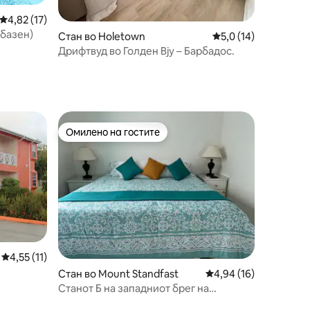
Просечна оцена: 4,82 од 5, 17 рецензии
4,82 (17)
 базен)
Стан во Holetown
Просечна оцена: 5,0
5,0 (14)
Дрифтвуд во Голден Вју – Барбадос.
Омилено на гостите
Омилено на гостите
Просечна оцена: 4,55 од 5, 11 рецензии
4,55 (11)
Стан во Mount Standfast
Просечна оцена: 4,94
4,94 (16)
Станот Б на западниот брег на
Мелвина