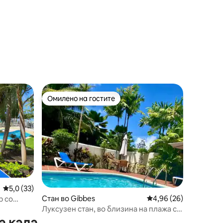
Омилено на гостите
на гостите“
Омилено на гостите
Просечна оцена: 5,0 од 5, 33 рецензии
5,0 (33)
Стан во Gibbes
Просечна оцена: 4,96
4,96 (26)
р со
Луксузен стан, во близина на плажа со
поглед на базен и море