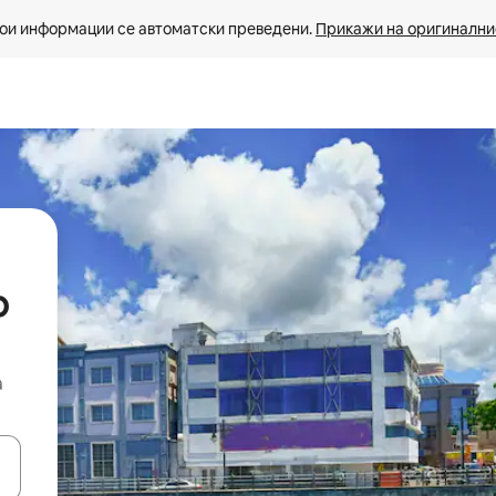
ои информации се автоматски преведени. 
Прикажи на оригиналнио
р
а
копчињата со стрелки нагоре и надолу или истражувајте со допира