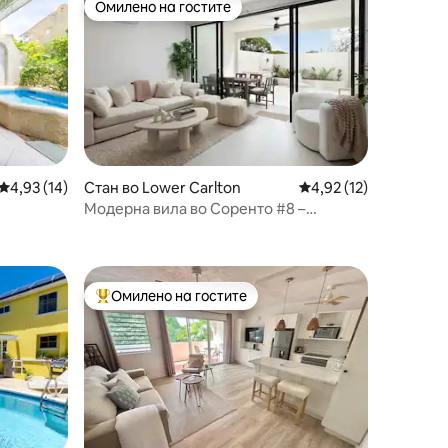
Омилено на гостите
Омилено на гостите
Стан во Lower Carlton
Просечна оцена: 4,92
4,92 (12)
Просечна оцена: 4,93 од 5, 14 рецензии
4,93 (14)
Модерна вила во Соренто #8 –
Западен брег|На неколку минути од
ап до
плажата
Омилено на гостите
Меѓу најуспешните „Омилени на гостите“