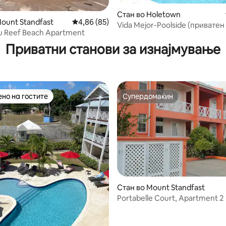
Стан во Holetown
Mount Standfast
Просечна оцена: 4,86 од 5, 85 рецензии
4,86 (85)
Vida Mejor-Poolside (приватен
 од 5, 83 рецензии
u Reef Beach Apartment
Приватни станови за изнајмување
но на гостите
Супердомаќин
јуспешните „Омилени на гостите“
Супердомаќин
Стан во Mount Standfast
Portabelle Court, Apartment 2
 од 5, 15 рецензии