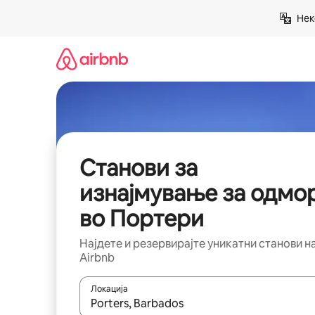
Прескокни
Нек
на
содржина
Станови за
изнајмување за одмо
во Портери
Најдете и резервирајте уникатни станови н
Airbnb
Локација
Кога резултатите се достапни, движете се со 