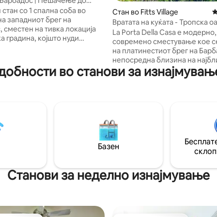
 Барбадос | Пешачење до
 од 5, 30 рецензии
рз Wi-Fi
стан со 1 спална соба во
Стан во Fitts Village
П
на западниот брег на
Вратата на куќата - Тропска о
, сместен на тивка локација
поглед на море
La Porta Della Casa е модерно,
а градина, којшто нуди
современо сместување кое с
самостојно сместување на
на платинестиот брег на Барб
ешачење од плажите,
непосредна близина на најбл
ите, баровите,
добности во станови за изнајмувањ
плажа и во близина на одлич
кетите и трговскиот центар
ресторани како што се The Tid
festyle Centre. Гостите
Cliff, Q-Bistro, Nishi, Sitar и Fus
идобивка од ретката
наведеме неколку. На 7 мину
ија на мирна околина и
возење од познатиот трговск
а локација погодна за
Limegrove во Holetown со бе
, поради што е погодно и за
шопинг и супермаркети . Не
естои и за подолги посети.
заборавајте ги рибниот фести
за парови, лица кои патуваат
Бесплате
Ојстинс и празнината Сент Л
Базен
гитални номади и гости со
склоп
секој петок. На 7 минути воз
тој.
градот Бриџтаун без царина.
Станови за неделно изнајмување