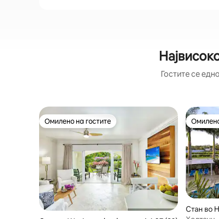
Највисоко
Гостите се едно
Омилено на гостите
Омилено
Омилено на гостите
Омилено
Стан во 