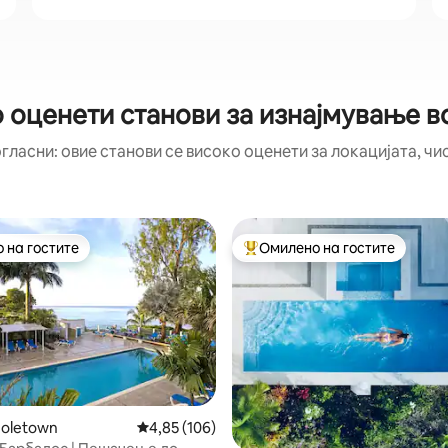
 оценети станови за изнајмување 
гласни: овие станови се високо оценети за локацијата, чи
 на гостите
Омилено на гостите
 на гостите
Меѓу најуспешните „Омилени 
Holetown
Просечна оцена: 4,85 од 5, 106 рецензии
4,85 (106)