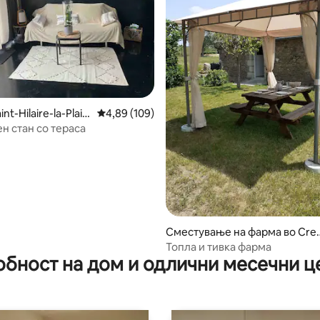
nt-Hilaire-la-Plain
Просечна оцена: 4,89 од 5, 109 рецензии
4,89 (109)
н стан со тераса
 од 5, 84 рецензии
Сместување на фарма во Cre
sat
Топла и тивка фарма
обност на дом и одлични месечни ц