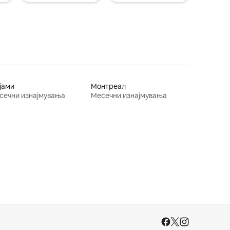
јами
Монтреал
сечни изнајмувања
Месечни изнајмувања