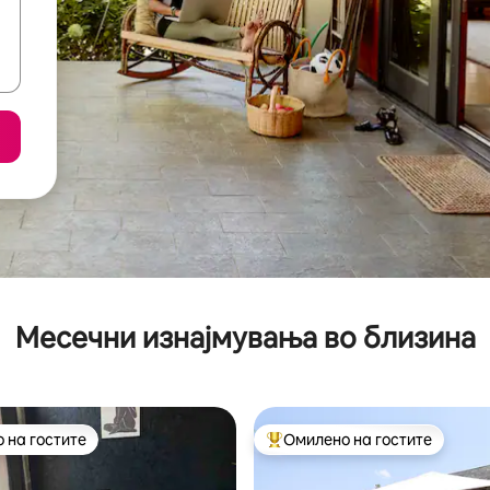
Месечни изнајмувања во близина
 на гостите
Омилено на гостите
 на гостите
Меѓу најуспешните „Омилени 