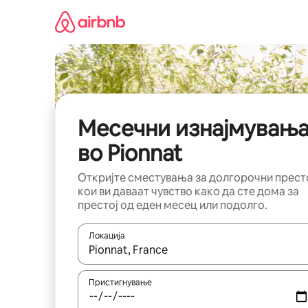
Прескокни
на
содржина
Месечни изнајмувањ
во Pionnat
Откријте сместувања за долгорочни прест
кои ви даваат чувство како да сте дома за
престој од еден месец или подолго.
Локација
Кога резултатите се достапни, движете се со 
Пристигнување