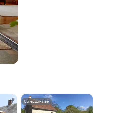
Супердомаќин
на гостите“
Супердомаќин