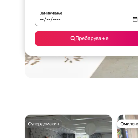
Заминување
Пребарување
Супердомаќин
Омилено
Супердомаќин
Омилено