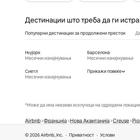
Дестинации што треба да ги истр
Популарни дестинации за продолжени престои
Д
Њујорк
Барселона
Месечни изнајмувања
Месечни изнајмувања
Сиетл
Прикажи повеќе
Месечни изнајмувања
*Може да има некакви исклучоци на одредени локации 
Airbnb
Франција
Нова Аквитанија
Creuse
Pio
© 2026 Airbnb, Inc.
Приватност
Услови