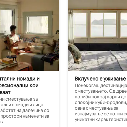
тални номади и
Вклучено е уживање
фесионалци кои
Понекогаш дестинација
сместувањето. Од дрве
ваат
колиби покрај карпи до
ни сместувања за
спокојни куќи-бродови,
тални номади и лица
овие сместувања за
работат на далечина со
изнајмување се полни с
и простори наменети за
уникатни карактеристи
та.