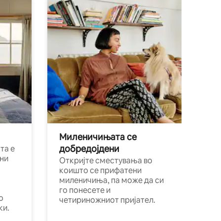
Миленичињата се
добредојдени
та е
ни
Откријте сместувања во
коишто се прифатени
миленичиња, па може да си
го понесете и
о
четириножниот пријател.
ки.