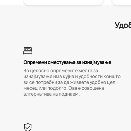
Удоб
Опремени сместувања за изнајмување
Во целосно опремените места за
изнајмување има кујна и удобности коишто
ви се потребни за да живеете удобно цел
месец или подолго. Ова е совршена
алтернатива на поднаем.