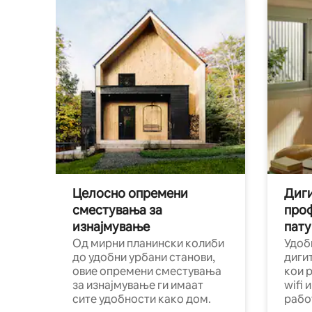
Целосно опремени
Диги
сместувања за
про
изнајмување
пату
Од мирни планински колиби
Удоб
до удобни урбани станови,
диги
овие опремени сместувања
кои 
за изнајмување ги имаат
wifi 
сите удобности како дом.
рабо