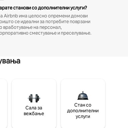
арате станови со дополнителни услуги?
а Airbnb има целосно опремени домови
оишто се идеални за потребите поврзани
о вработување на персонал,
орпоративно сместување и преселување.
мувања
Стан со
Сала за
дополнителни
вежбање
услуги