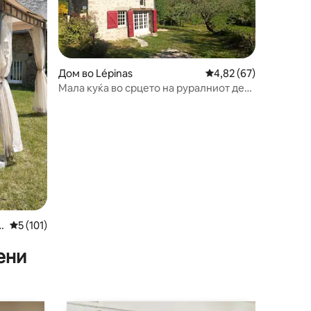
Дом во Lépinas
Просечна оцена: 4,82
4,82 (67)
Мала куќа во срцето на руралниот дел
на Креус
s
Просечна оцена: 5 од 5, 101 рецензии
5 (101)
ени