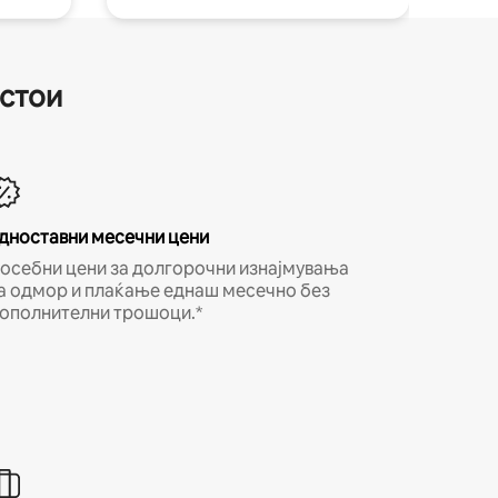
естои
дноставни месечни цени
осебни цени за долгорочни изнајмувања
а одмор и плаќање еднаш месечно без
ополнителни трошоци.*