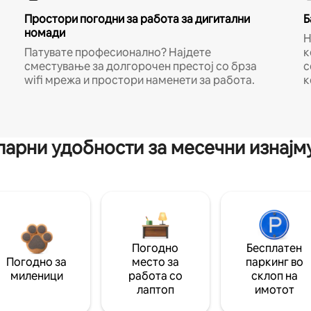
Простори погодни за работа за дигитални
Б
номади
Н
Патувате професионално? Најдете
к
сместување за долгорочен престој со брза
с
wifi мрежа и простори наменети за работа.
к
арни удобности за месечни изнај
Погодно
Бесплатен
Погодно за
место за
паркинг во
миленици
работа со
склоп на
лаптоп
имотот