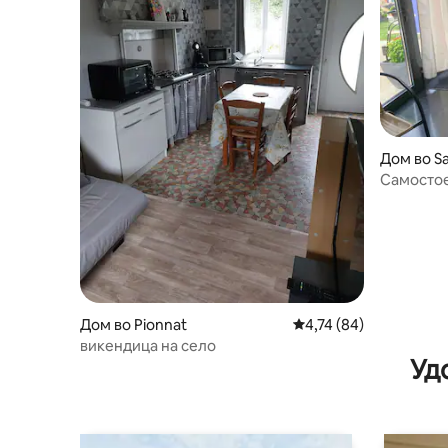
Дом во Sai
e
Самостое
Дом во Pionnat
Просечна оцена: 4,74
4,74 (84)
викендица на село
Уд