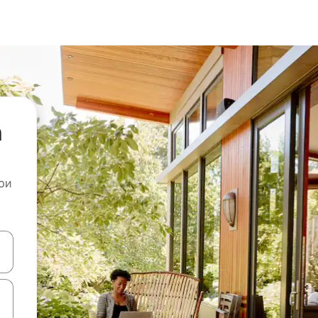
а
ои
копчињата со стрелки нагоре и надолу или истражувајте со допира