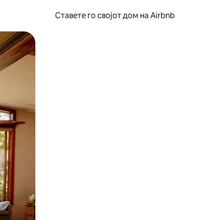
Ставете го својот дом на Airbnb
ње или со лизгање.