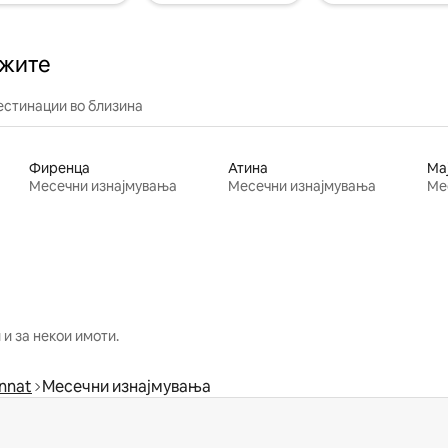
ажите
естинации во близина
Фиренца
Атина
Ма
Месечни изнајмувања
Месечни изнајмувања
Ме
и за некои имоти.
nnat
Месечни изнајмувања