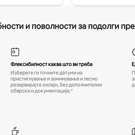
ности и поволности за подолги пр
Флексибилност каква што ви треба
Е
Изберете ги точните датуми на
П
пристигнување и заминување и лесно
з
резервирајте онлајн, без дополнителни
д
обврски и документација.*