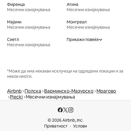
Фиренца
Атина
Месечни изнајмувања
Месечни изнајмувања
Мајами
Монтреал
Месечни изнајмувања
Месечни изнајмувања
Сиетл
Прикажи повеќе
Месечни изнајмувања
*Може да има некакви исклучоци на одредени локации и за
некои имоти.
Airbnb
Полска
Варминско-Мазурско
Мрąгово
Piecki
Месечни изнајмувања
© 2026 Airbnb, Inc.
Приватност
Услови