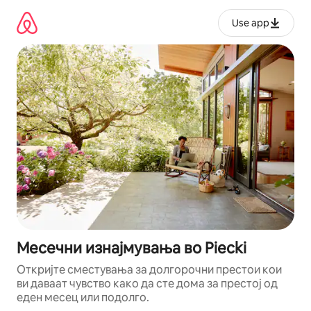
Прескокни
на
Use app
содржина
Месечни изнајмувања во Piecki
Откријте сместувања за долгорочни престои кои
ви даваат чувство како да сте дома за престој од
еден месец или подолго.