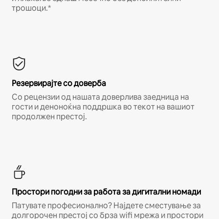
трошоци.*
Резервирајте со доверба
Со рецензии од нашата доверлива заедница на
гости и деноноќна поддршка во текот на вашиот
продолжен престој.
Простори погодни за работа за дигитални номади
Патувате професионално? Најдете сместување за
долгорочен престој со брза wifi мрежа и простори