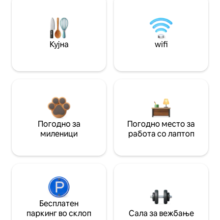
Кујна
wifi
Погодно за
Погодно место за
миленици
работа со лаптоп
Бесплатен
паркинг во склоп
Сала за вежбање