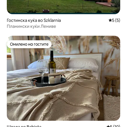
Гостинска куќа во Szklarnia
Просечна
5 (5)
Планински куќи Лениве
Омилено на гостите
Омилено на гостите
Штала во Babięta
Просечна 
5 (10)