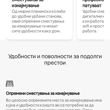
изнајмување
патуваат
Од мирни планински колиби
Удобни смест
до удобни урбани станови,
дигитални ном
овие опремени сместувања
кои работат н
за изнајмување ги имаат
wifi и простор
сите удобности како дом.
работа.
Удобности и поволности за подолги
престои
Опремени сместувања за изнајмување
Во целосно опремените места за изнајмување има
кујна и удобности коишто ви се потребни за да