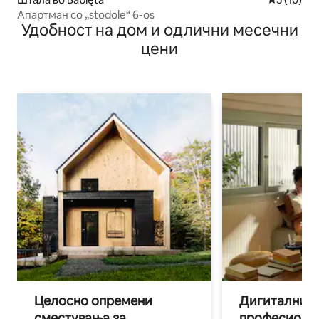
Апартман со „stodole“ 6-os
Удобност на дом и одлични месечни
цени
Целосно опремени
Дигитални н
сместувања за
професиона