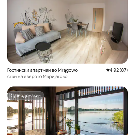
Гостински апартман во Mrągowo
Просечна оце
4,92 (87)
стан на езерото Маријагово
Супердомаќин
Супердомаќин