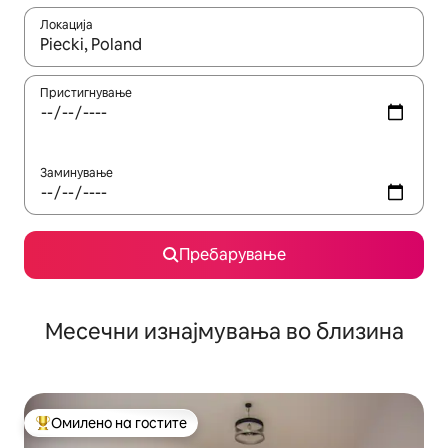
Локација
Кога резултатите се достапни, движете се со копчињата со 
Пристигнување
Заминување
Пребарување
Месечни изнајмувања во близина
Омилено на гостите
Меѓу најуспешните „Омилени на гостите“