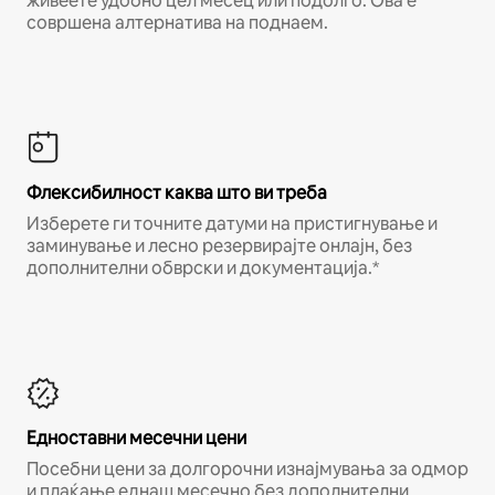
живеете удобно цел месец или подолго. Ова е
совршена алтернатива на поднаем.
Флексибилност каква што ви треба
Изберете ги точните датуми на пристигнување и
заминување и лесно резервирајте онлајн, без
дополнителни обврски и документација.*
Едноставни месечни цени
Посебни цени за долгорочни изнајмувања за одмор
и плаќање еднаш месечно без дополнителни