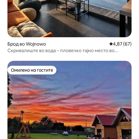
Брод во Wojnowo
Просечна оце
4,87 (67)
Скривалиште во вода – пловечко тајно место во
Мазурија бр. 1
Омилено на гостите
Омилено на гостите