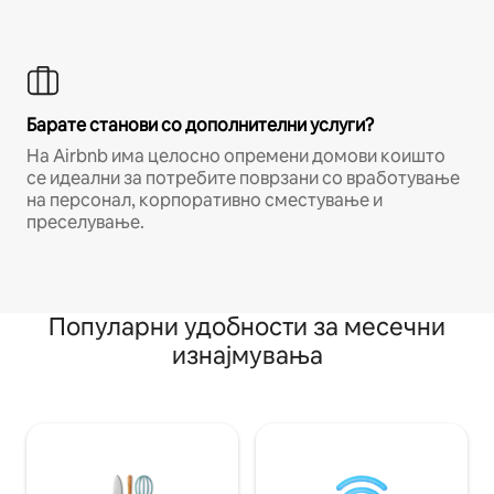
Барате станови со дополнителни услуги?
На Airbnb има целосно опремени домови коишто
се идеални за потребите поврзани со вработување
на персонал, корпоративно сместување и
преселување.
Популарни удобности за месечни
изнајмувања