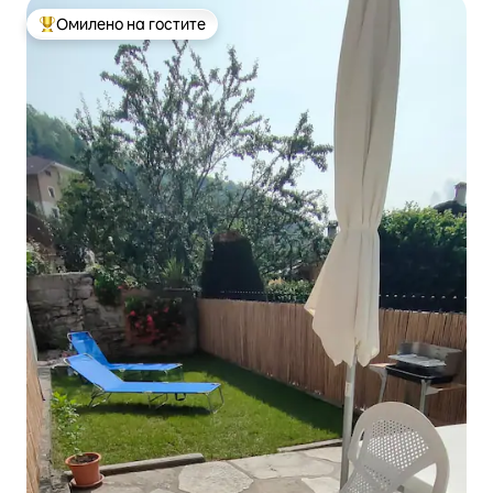
Омилено на гостите
Меѓу најуспешните „Омилени на гостите“