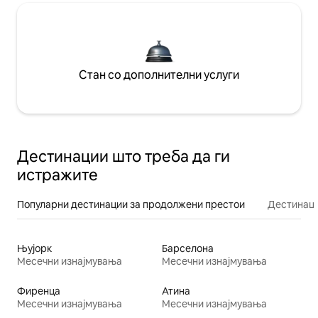
Стан со дополнителни услуги
Дестинации што треба да ги
истражите
Популарни дестинации за продолжени престои
Дестинаци
Њујорк
Барселона
Месечни изнајмувања
Месечни изнајмувања
Фиренца
Атина
Месечни изнајмувања
Месечни изнајмувања