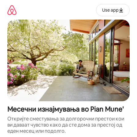
Прескокни
на
Use app
содржина
Месечни изнајмувања во Pian Mune'
Откријте сместувања за долгорочни престои кои
ви даваат чувство како да сте дома за престој од
еден месец или подолго.