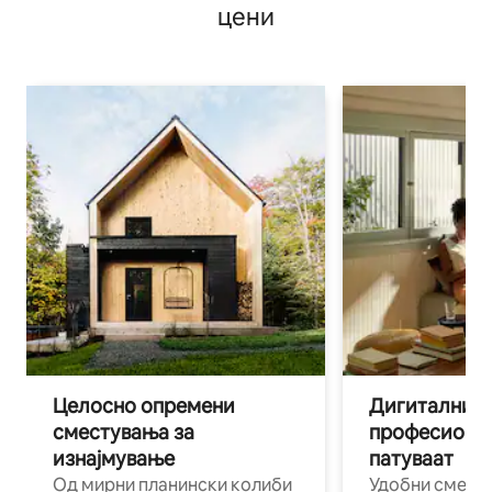
цени
Целосно опремени
Дигитални н
сместувања за
професиона
изнајмување
патуваат
Од мирни планински колиби
Удобни смест