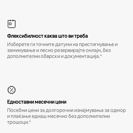
Флексибилност каква што ви треба
Изберете ги точните датуми на пристигнување и
заминување и лесно резервирајте онлајн, без
дополнителни обврски и документација.*
Едноставни месечни цени
Посебни цени за долгорочни изнајмувања за одмор
и плаќање еднаш месечно без дополнителни
трошоци.*