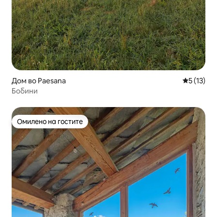
Дом во Paesana
Просечна 
5 (13)
Бобини
Омилено на гостите
Омилено на гостите