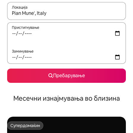
Локација
Кога резултатите се достапни, движете се со копчињата со 
Пристигнување
Заминување
Пребарување
Месечни изнајмувања во близина
Супердомаќин
Супердомаќин