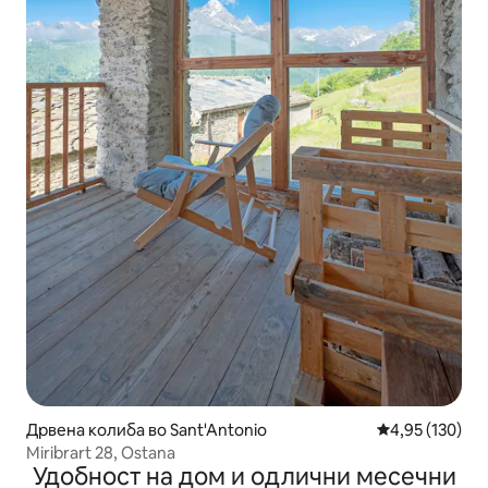
Дрвена колиба во Sant'Antonio
Просечна оцен
4,95 (130)
Miribrart 28, Ostana
Удобност на дом и одлични месечни