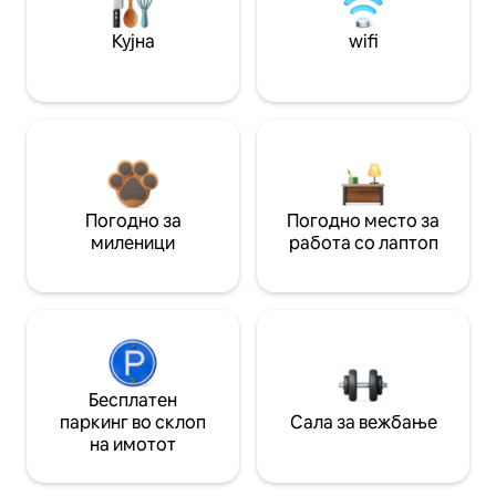
Кујна
wifi
Погодно за
Погодно место за
миленици
работа со лаптоп
Бесплатен
паркинг во склоп
Сала за вежбање
на имотот