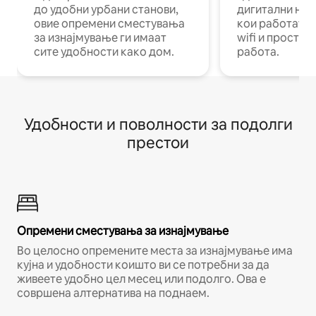
до удобни урбани станови,
дигитални ном
овие опремени сместувања
кои работат н
за изнајмување ги имаат
wifi и простор
сите удобности како дом.
работа.
Удобности и поволности за подолги
престои
Опремени сместувања за изнајмување
Во целосно опремените места за изнајмување има
кујна и удобности коишто ви се потребни за да
живеете удобно цел месец или подолго. Ова е
совршена алтернатива на поднаем.