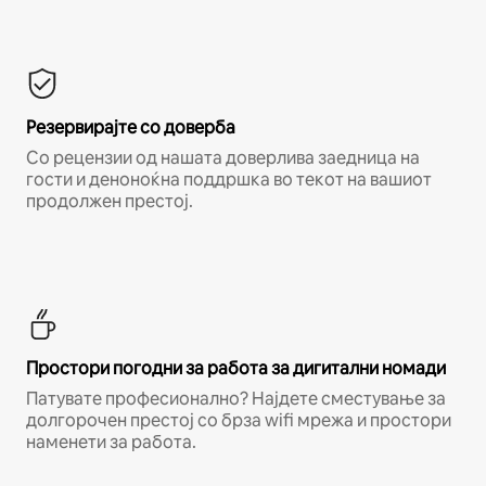
Резервирајте со доверба
Со рецензии од нашата доверлива заедница на
гости и деноноќна поддршка во текот на вашиот
продолжен престој.
Простори погодни за работа за дигитални номади
Патувате професионално? Најдете сместување за
долгорочен престој со брза wifi мрежа и простори
наменети за работа.