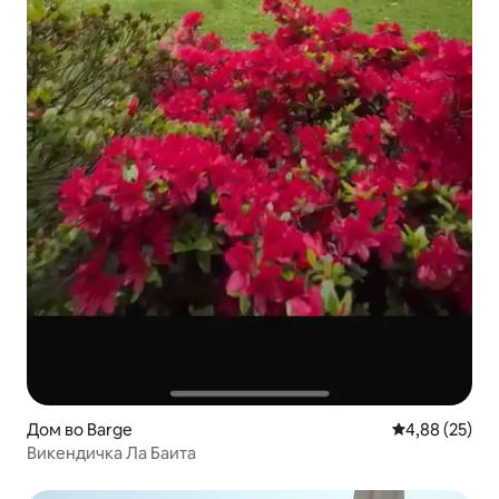
Дом во Barge
Просечна оце
4,88 (25)
Викендичка Ла Баита