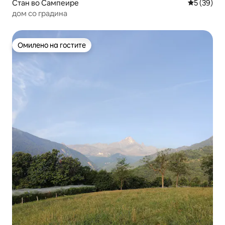
Стан во Сампеире
Просечна 
5 (39)
дом со градина
Омилено на гостите
Омилено на гостите