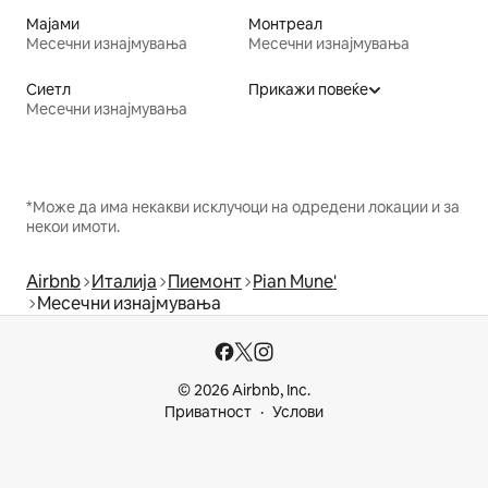
Мајами
Монтреал
Месечни изнајмувања
Месечни изнајмувања
Сиетл
Прикажи повеќе
Месечни изнајмувања
*Може да има некакви исклучоци на одредени локации и за
некои имоти.
Airbnb
Италија
Пиемонт
Pian Mune'
Месечни изнајмувања
© 2026 Airbnb, Inc.
Приватност
Услови