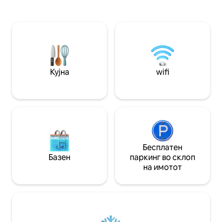
бидејќи станува збор за куќа на
нокшир и лак за и
поранешен шумар, неасфалтираната
отворена кујна, 
шумска патека до неа не е лесна.
посебен тоалет. Пристигнете,
Потребен ви е вистинскиот автомобил
распакувајте се и
со растојание од земјата и соодветни
тишината. Вашио
можности. Со среќа! Во куќата има
камп! ✨🏠
мобилен прием 5G. БЕЗ WIFI, БЕЗ
ТЕЛЕВИЗОР, Забрането е пушење во
Кујна
wifi
куќата
Бесплатен
Базен
паркинг во склоп
на имотот