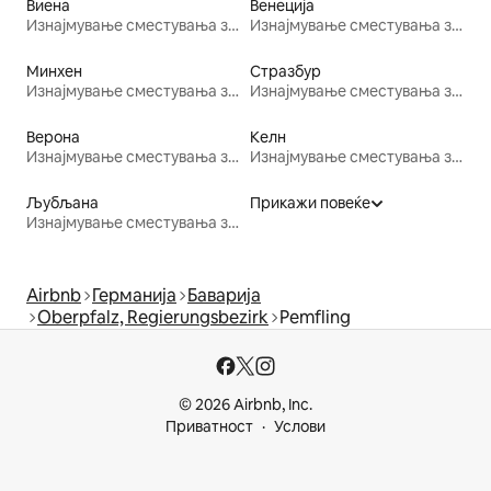
Виена
Венеција
Изнајмување сместувања за одмор
Изнајмување сместувања за одмор
Минхен
Стразбур
Изнајмување сместувања за одмор
Изнајмување сместувања за одмор
Верона
Келн
Изнајмување сместувања за одмор
Изнајмување сместувања за одмор
Љубљана
Прикажи повеќе
Изнајмување сместувања за одмор
Airbnb
Германија
Баварија
Oberpfalz, Regierungsbezirk
Pemfling
© 2026 Airbnb, Inc.
Приватност
Услови