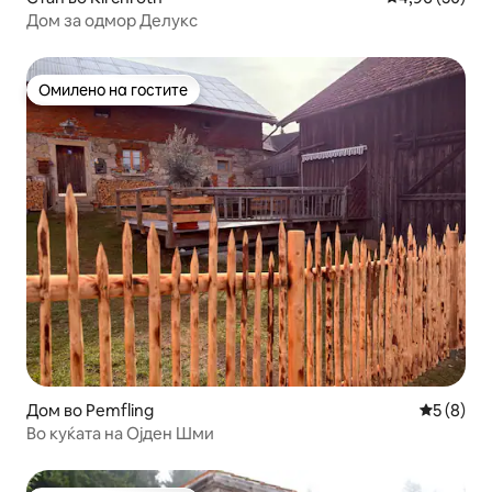
Дом за одмор Делукс
Омилено на гостите
Омилено на гостите
Дом во Pemfling
Просечна
5 (8)
Во куќата на Ојден Шми