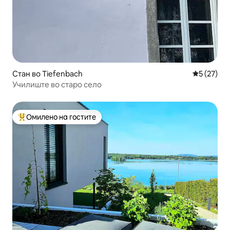
Стан во Tiefenbach
Просечна 
5 (27)
Училиште во старо село
Омилено на гостите
Меѓу најуспешните „Омилени на гостите“