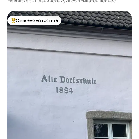
Heimatzeit - Планинска куќа со приватен велнес
простор
Омилено на гостите
Меѓу најуспешните „Омилени на гостите“