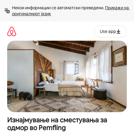
Прескокни
Некои информации се автоматски преведени. 
Прикажи на 
на
оригиналниот јазик
содржина
Use app
Изнајмување на сместувања за
одмор во Pemfling