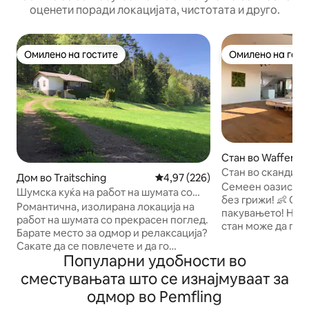
оценети поради локацијата, чистотата и друго.
Омилено на гостите
Омилено на гост
Омилено на гостите
Омилено на гост
Стан во Waffenb
Стан во скандина
Дом во Traitsching
Просечна оцена: 4,97 од 5, 22
4,97 (226)
Семеен оазис со 
Шумска куќа на работ на шумата со
без грижи! 👶 Од
поглед на баварската шума
Романтична, изолирана локација на
пакувањето! Нашиот светол, модерен
работ на шумата со прекрасен поглед.
стан може да го 
Барате место за одмор и релаксација?
семејство: • Спие
Сакате да се повлечете и да го
по 2 кревета. Фл
Популарни удобности во
започнете денот со свеж шумски
единечни или бра
воздух? Во нашата куќа на работ на
сместувањата што се изнајмуваат за
Специјално за де
шумата, ви ги даваме просторот и
Вклучени се 2 де
одмор во Pemfling
слободата за зелени мисли. Но,
стол за хранење,