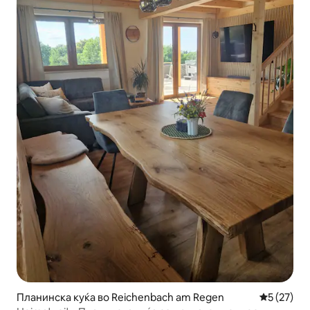
Планинска куќа во Reichenbach am Regen
Просечна 
5 (27)