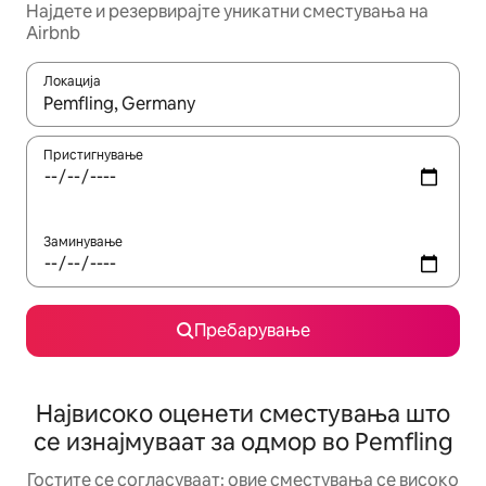
Најдете и резервирајте уникатни сместувања на
Airbnb
Локација
Кога резултатите се достапни, движете се со копчињата со 
Пристигнување
Заминување
Пребарување
Највисоко оценети сместувања што
се изнајмуваат за одмор во Pemfling
Гостите се согласуваат: овие сместувања се високо