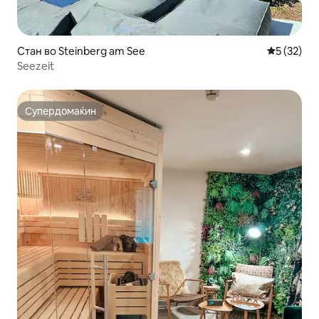
Стан во Steinberg am See
Просечна 
5 (32)
Seezeit
Супердомаќин
Супердомаќин