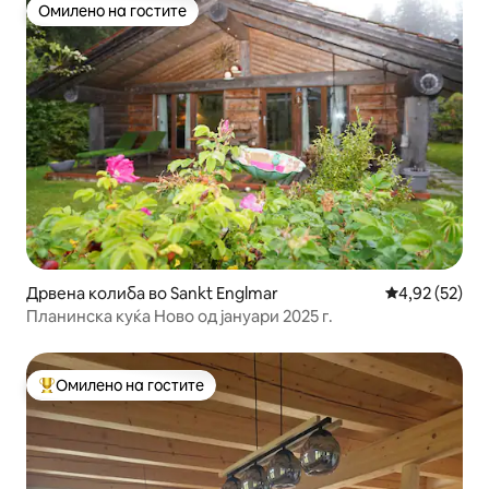
Омилено на гостите
Омилено на гостите
Дрвена колиба во Sankt Englmar
Просечна оце
4,92 (52)
Планинска куќа Ново од јануари 2025 г.
Омилено на гостите
Меѓу најуспешните „Омилени на гостите“