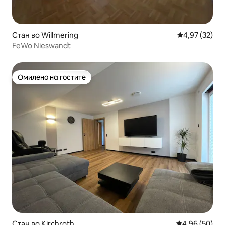
Стан во Willmering
Просечна оце
4,97 (32)
FeWo Nieswandt
Омилено на гостите
Омилено на гостите
Стан во Kirchroth
Просечна оце
4,96 (50)