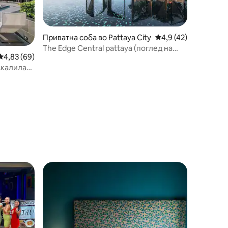
Приватна соба во Pattaya City
Просечна оцена: 4,9
4,9 (42)
The Edge Central pattaya (поглед на
Просечна оцена: 4,83 од 5, 69 рецензии
4,83 (69)
море)
скалила