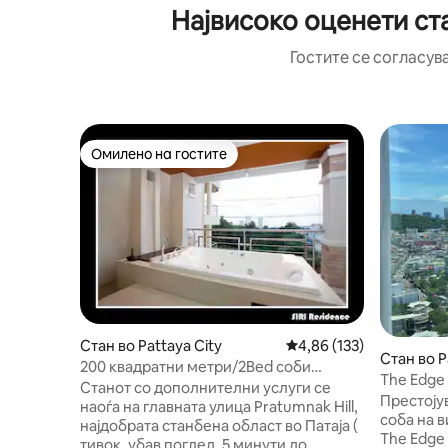
Највисоко оценети ст
Гостите се согласув
Омилено на гостите
Омилено на гостите
Стан во Pattaya City
Просечна оцена: 4,86 
4,86 (133)
Стан во P
200 квадратни метри/2Bed соби
The Edge
Модерен приватен џакузи Преглед на
Станот со дополнителни услуги се
поглед н
Престојув
море 3
наоѓа на главната улица Pratumnak Hill,
таван на 
соба на в
најдобрата станбена област во Патаја (
The Edge 
тивок, убав поглед, 5 минути до