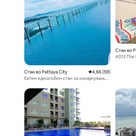
Стан во P
#013 The Base C
Beach
Стан во Pattaya City
Просечна оцена: 4,66
4,66 (59)
Евтин еднособен стан за изнајмување
во центарот на градот, стан TheBase,
Патјаја