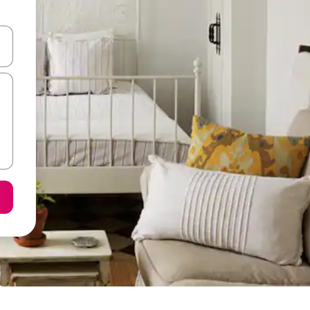
копчињата со стрелки нагоре и надолу или истражувајте со допира