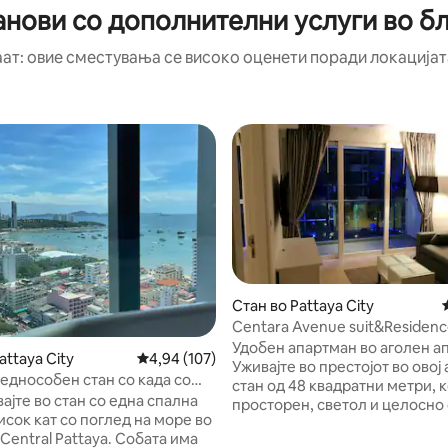
анови со дополнителни услуги во бл
аат: овие сместувања се високо оценети поради локацијата
Стан во Pattaya City
Centara Avenue suit&Residenc
од 5, 133 рецензии
(Centara Azure)
Удобен апартман во аголен а
attaya City
Просечна оцена: 4,94 од 5, 107 рецензии
4,94 (107)
Уживајте во престојот во овој
 еднособен стан со када со
стан од 48 квадратни метри, к
а море | Прозорци од под до
ајте во стан со една спална
просторен, светол и целосно
висок кат | Бескраен базен
исок кат со поглед на море во
за ваша удобност. Во станот и
Central Pattaya. Собата има
спална соба, дневна соба со к