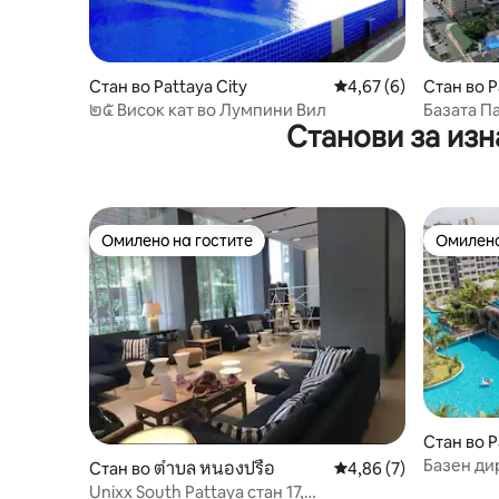
Стан во Pattaya City
Просечна оцена: 4,6
4,67 (6)
Стан во P
๒๕ Висок кат во Лумпини Вил
Базата Па
Станови за изн
висок кат
спална со
стан
Омилено на гостите
Омилено
Омилено на гостите
Омилено
Стан во P
Базен дир
Стан во ตำบล หนองปรือ
Просечна оцена: 4,8
4,86 (7)
средина, 
Unixx South Pattaya стан 17,