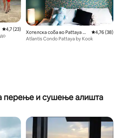
Просечна оцена: 4,7 од 5, 23 рецензии
4,7 (23)
Хотелска соба во Pattaya Cit
Просечна оцена: 4,76
4,76 (38)
ндо
y
Atlantis Condo Pattaya by Kook
за перење и сушење алишта