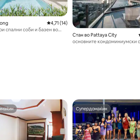
Pong
Просечна оцена: 4,71 од 5, 14 рецензии
4,71 (14)
ри спални соби и базен во
Стан во Pattaya City
 6 лица
основните кондоминиумски 
до продавници и ресторани
7 од 5, 3 рецензии
омаќин
Супердомаќин
омаќин
Супердомаќин