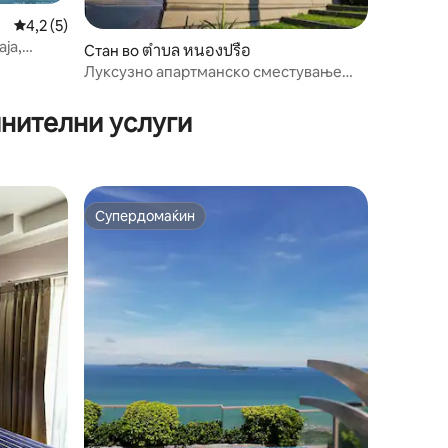
Просечна оцена: 4,2 од 5, 5 рецензии
4,2 (5)
аја,
Стан во ตำบล หนองปรือ
Луксузно апартманско сместување
Unixx 30, контактирајте ме за попуст!
лнителни услуги
Супердомаќин
Супердомаќин