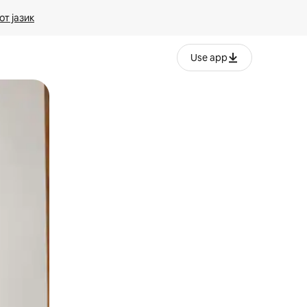
т јазик
Use app