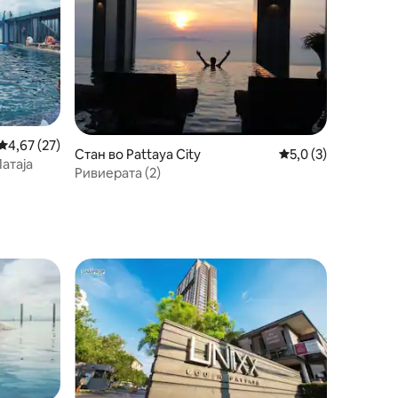
Просечна оцена: 4,67 од 5, 27 рецензии
4,67 (27)
Стан во Pattaya City
Просечна оцена: 5,
5,0 (3)
Патаја
Ривиерата (2)