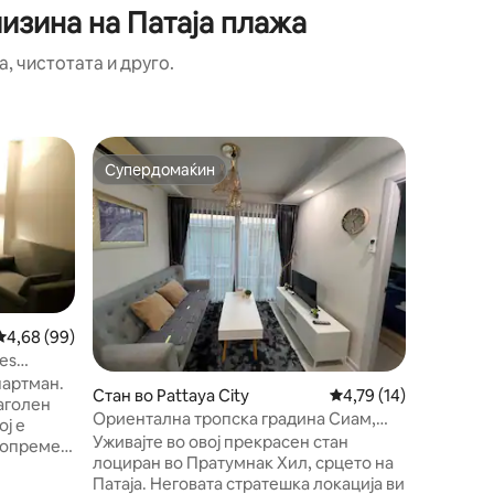
изина на Патаја плажа
, чистотата и друго.
Стан во P
Супердомаќин
Омилено
Супердомаќин
Омилено
Centric Sea Bld. A Central Pat
Floor
Се наоѓа
е одржли
градина.
соба во 
Централ
најдобри
кондоми
Просечна оцена: 4,68 од 5, 99 рецензии
4,68 (99)
базен со
es
паметен 
партман.
Стан во Pattaya City
Просечна оцена: 4,79
4,79 (14)
деноноќ
 аголен
кондомин
Ориентална тропска градина Сиам,
ој е
Патаја, 
Патаја
Уживајте во овој прекрасен стан
 опремен
Има моде
лоциран во Пратумнак Хил, срцето на
ма 1
што ви е
Патаја. Неговата стратешка локација ви
ауч на