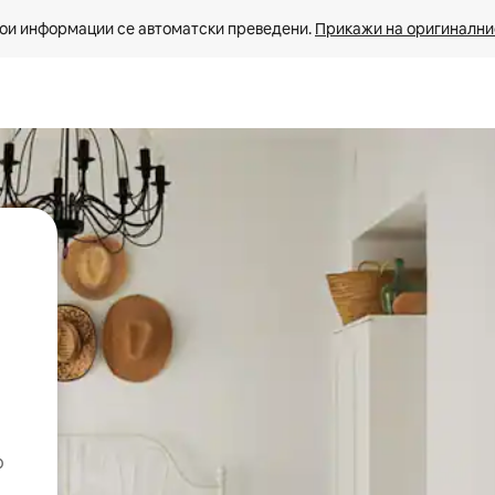
ои информации се автоматски преведени. 
Прикажи на оригиналнио
о