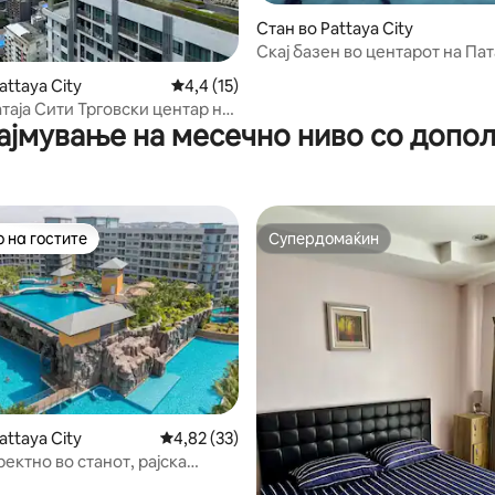
Стан во Pattaya City
Скај базен во центарот на Пат
луксузен стан со 5 ѕвезди
7 од 5, 6 рецензии
attaya City
Просечна оцена: 4,4 од 5, 15 рецензии
4,4 (15)
таја Сити Трговски центар на
ајмување на месечно ниво со допо
 со поглед кон океанот 1
ба 1 дневна соба со кујнски
 на гостите
Супердомаќин
 на гостите
Супердомаќин
attaya City
Просечна оцена: 4,82 од 5, 33 рецензии
4,82 (33)
ектно во станот, рајска
6 од 5, 7 рецензии
брз и независен WiFi, лагуна