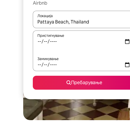
Airbnb
Локација
Кога резултатите се достапни, движете се со 
Пристигнување
Заминување
Пребарување