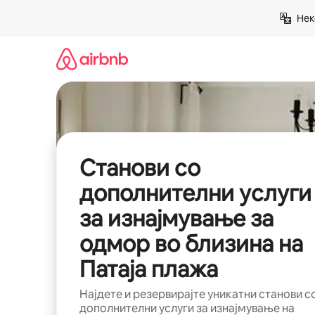
Прескокни
Нек
на
содржина
Станови со
дополнителни услуги
за изнајмување за
одмор во близина на
Патаја плажа
Најдете и резервирајте уникатни станови с
дополнителни услуги за изнајмување на