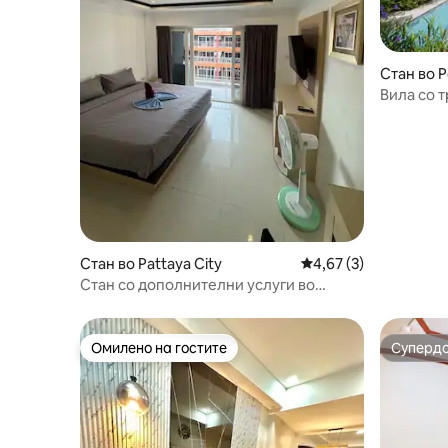
Стан во 
Вила со т
Патаја за
Стан во Pattaya City
Просечна оцена: 4,6
4,67 (3)
Стан со дополнителни услуги во
центарот на Патаја 508
Омилено на гостите
Суперд
Омилено на гостите
Суперд