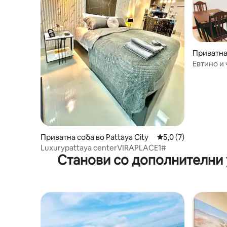
Приватна 
y
Евтино и
и плажат
Приватна соба во Pattaya City
Просечна оцена: 5,
5,0 (7)
Luxurypattaya centerVIRAPLACE1#
Станови со дополнителни 