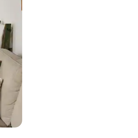
ње или со лизгање.