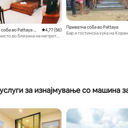
Приватна соба во Pattaya
соба во Pattaya Cit
Просечна оцена: 4,77 од 5, 56 рецензии
4,77 (56)
Бар и гостинска куќа на Кора
 чисто во близина на метрото
а во LK 中心地段 202
0 од 5, 7 рецензии
услуги за изнајмување со машина 