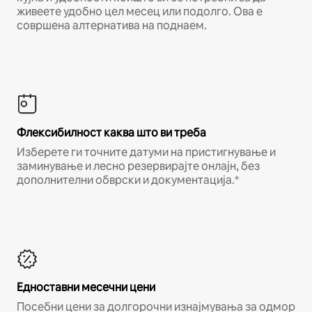
живеете удобно цел месец или подолго. Ова е
совршена алтернатива на поднаем.
Флексибилност каква што ви треба
Изберете ги точните датуми на пристигнување и
заминување и лесно резервирајте онлајн, без
дополнителни обврски и документација.*
Едноставни месечни цени
Посебни цени за долгорочни изнајмувања за одмор