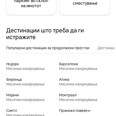
паркинг во склоп
сместување
на имотот
Дестинации што треба да ги
истражите
Популарни дестинации за продолжени престои
Дестинаци
Њујорк
Барселона
Месечни изнајмувања
Месечни изнајмувања
Фиренца
Атина
Месечни изнајмувања
Месечни изнајмувања
Мајами
Монтреал
Месечни изнајмувања
Месечни изнајмувања
Сиетл
Прикажи повеќе
Месечни изнајмувања