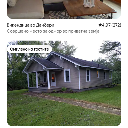
Викендица во Данбери
Просечна оцен
4,97 (272)
Совршено место за одмор во приватна земја.
Омилено на гостите
Омилено на гостите