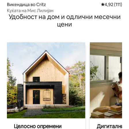
Викендица во Critz
Просечна оцен
4,92 (111)
Куќата на Мис Лилијан
Удобност на дом и одлични месечни
цени
Целосно опремени
Дигитални н