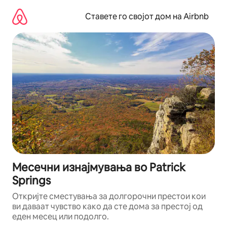
Прескокни
на
Ставете го својот дом на Airbnb
содржина
Месечни изнајмувања во Patrick
Springs
Откријте сместувања за долгорочни престои кои
ви даваат чувство како да сте дома за престој од
еден месец или подолго.