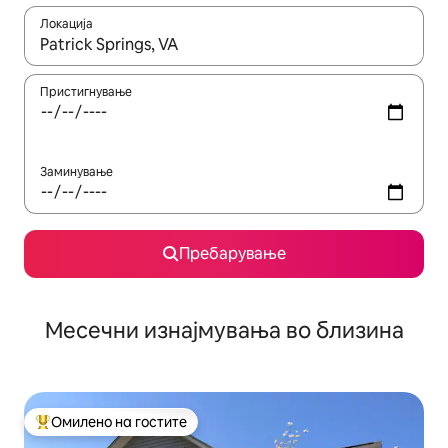
Локација
Кога резултатите се достапни, движете се со копчињата со 
Пристигнување
Заминување
Пребарување
Месечни изнајмувања во близина
Омилено на гостите
Меѓу најуспешните „Омилени на гостите“