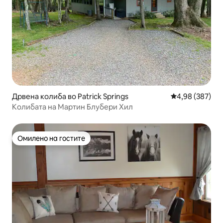
Дрвена колиба во Patrick Springs
Просечна оцен
4,98 (387)
Колибата на Мартин Блубери Хил
Омилено на гостите
Омилено на гостите