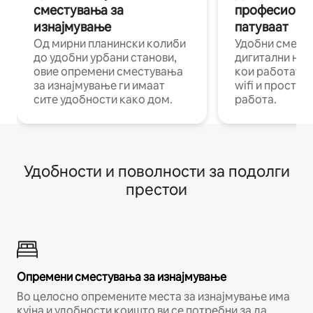
сместувања за
професиона
изнајмување
патуваат
Од мирни планински колиби
Удобни смест
до удобни урбани станови,
дигитални ном
овие опремени сместувања
кои работат н
за изнајмување ги имаат
wifi и простор
сите удобности како дом.
работа.
Удобности и поволности за подолги
престои
Опремени сместувања за изнајмување
Во целосно опремените места за изнајмување има
кујна и удобности коишто ви се потребни за да