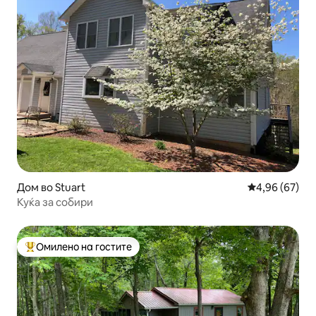
Дом во Stuart
Просечна оце
4,96 (67)
Куќа за собири
Омилено на гостите
Меѓу најуспешните „Омилени на гостите“