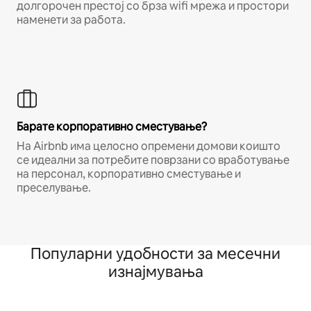
долгорочен престој со брза wifi мрежа и простори
наменети за работа.
Барате корпоративно сместување?
На Airbnb има целосно опремени домови коишто
се идеални за потребите поврзани со вработување
на персонал, корпоративно сместување и
преселување.
Популарни удобности за месечни
изнајмувања