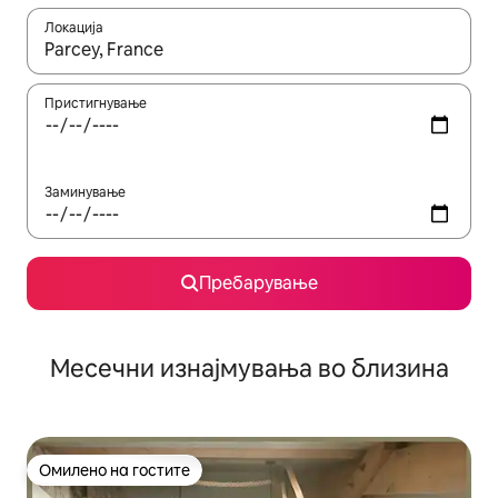
Локација
Кога резултатите се достапни, движете се со копчињата со 
Пристигнување
Заминување
Пребарување
Месечни изнајмувања во близина
Омилено на гостите
Омилено на гостите