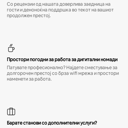
Со рецензии од нашата доверлива заедница на
гости и деноноќна поддршка во текот на вашиот
продолжен престој.
Простори погодни за работа за дигитални номади
Патувате професионално? Најдете сместување за
долгорочен престој со брза wifi мрежа и простори
наменети за работа.
Барате станови со дополнителни услуги?