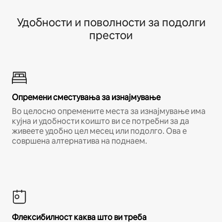
Удобности и поволности за подолги
престои
Опремени сместувања за изнајмување
Во целосно опремените места за изнајмување има
кујна и удобности коишто ви се потребни за да
живеете удобно цел месец или подолго. Ова е
совршена алтернатива на поднаем.
Флексибилност каква што ви треба