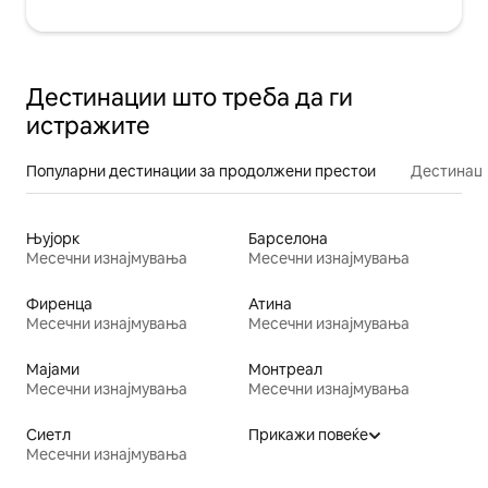
Дестинации што треба да ги
истражите
Популарни дестинации за продолжени престои
Дестинаци
Њујорк
Барселона
Месечни изнајмувања
Месечни изнајмувања
Фиренца
Атина
Месечни изнајмувања
Месечни изнајмувања
Мајами
Монтреал
Месечни изнајмувања
Месечни изнајмувања
Сиетл
Прикажи повеќе
Месечни изнајмувања