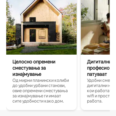
Целосно опремени
Дигитални н
сместувања за
професиона
изнајмување
патуваат
Од мирни планински колиби
Удобни смест
до удобни урбани станови,
дигитални ном
овие опремени сместувања
кои работат н
за изнајмување ги имаат
wifi и простор
сите удобности како дом.
работа.