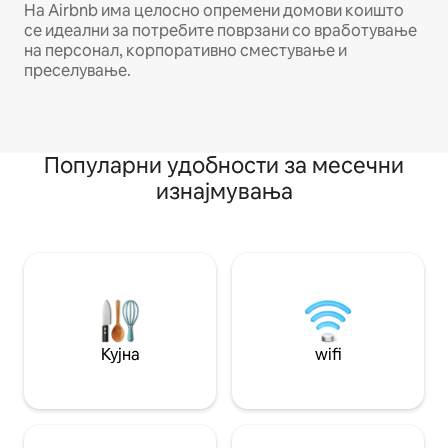
На Airbnb има целосно опремени домови коишто
се идеални за потребите поврзани со вработување
на персонал, корпоративно сместување и
преселување.
Популарни удобности за месечни
изнајмувања
Кујна
wifi