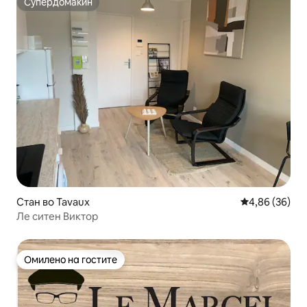
Супердомаќин
Супердомаќин
Стан во Tavaux
Просечна оце
4,86 (36)
Ле ситен Виктор
Омилено на гостите
Омилено на гостите