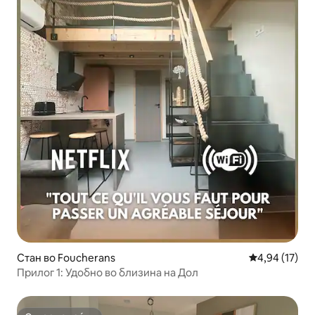
Стан во Foucherans
Просечна оце
4,94 (17)
Прилог 1: Удобно во близина на Дол