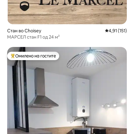
Стан во Choisey
Просечна оцен
4,91 (151)
МАРСЕЛ стан F1 од 24 м²
Омилено на гостите
Меѓу најуспешните „Омилени на гостите“