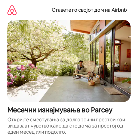
Прескокни
на
Ставете го својот дом на Airbnb
содржина
Месечни изнајмувања во Parcey
Откријте сместувања за долгорочни престои кои
ви даваат чувство како да сте дома за престој од
еден месец или подолго.