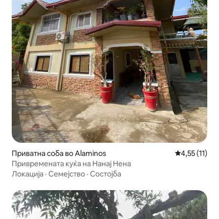
Приватна соба во Alaminos
Просечна оце
4,55 (11)
Привремената куќа на Нанај Нена
Локација
·
Семејство
·
Состојба