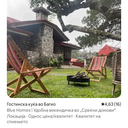
Гостинска куќа во Багио
Просечна оце
4,63 (16)
Blue Homes | Удобна викендичка во „Среќни домови“
Локација
·
Однос цена/квалитет
·
Квалитет на
спиењето