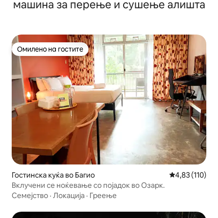
машина за перење и сушење алишта
Омилено на гостите
Омилено на гостите
Гостинска куќа во Багио
Просечна оцен
4,83 (110)
Вклучени се ноќевање со појадок во Озарк.
Семејство
·
Локација
·
Греење