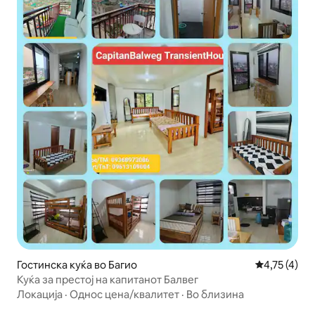
Гостинска куќа во Багио
Просечна оц
4,75 (4)
Куќа за престој на капитанот Балвег
Локација
·
Однос цена/квалитет
·
Во близина