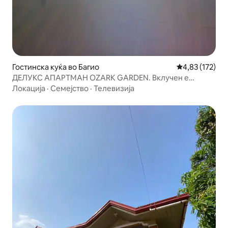
Гостинска куќа во Багио
Просечна оцен
4,83 (172)
ДЕЛУКС АПАРТМАН OZARK GARDEN. Вклучен е
појадок.
Локација
·
Семејство
·
Телевизија