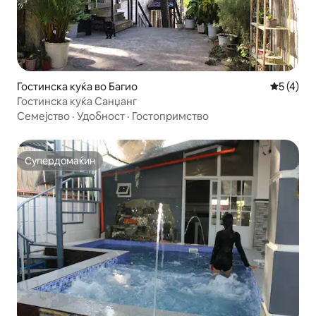
Гостинска куќа во Багио
Просечна
5 (4)
Гостинска куќа Санџанг
Семејство
·
Удобност
·
Гостопримство
Супердомаќин
Супердомаќин