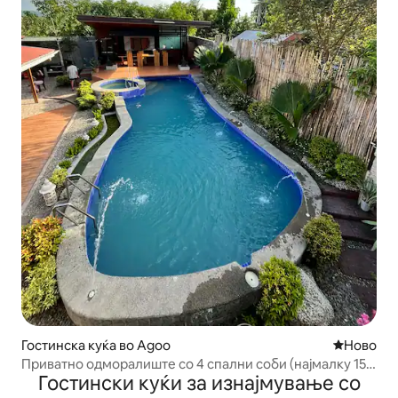
Гостинска куќа во Agoo
Ново сме
Ново
Приватно одморалиште со 4 спални соби (најмалку 15,
Гостински куќи за изнајмување со
најмногу 40 лица)