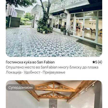
Гостинска куќа во San Fabian
Просечна
5 (4)
Опуштено место во SanFabian многу блиску до плажа
Локација
·
Удобност
·
Пријавување
Супердомаќин
Супердомаќин