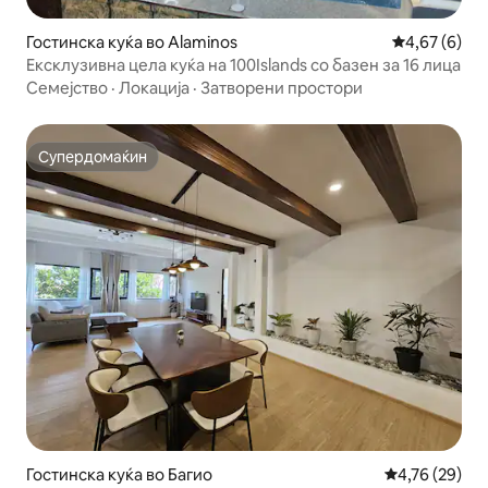
Гостинска куќа во Alaminos
Просечна оц
4,67 (6)
Ексклузивна цела куќа на 100Islands со базен за 16 лица
Семејство
·
Локација
·
Затворени простори
Супердомаќин
Супердомаќин
Гостинска куќа во Багио
Просечна оце
4,76 (29)