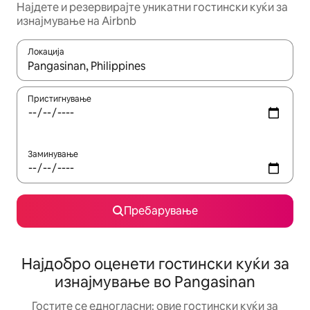
Најдете и резервирајте уникатни гостински куќи за
изнајмување на Airbnb
Локација
Кога резултатите се достапни, движете се со копчињата со 
Пристигнување
Заминување
Пребарување
Најдобро оценети гостински куќи за
изнајмување во Pangasinan
Гостите се едногласни: овие гостински куќи за