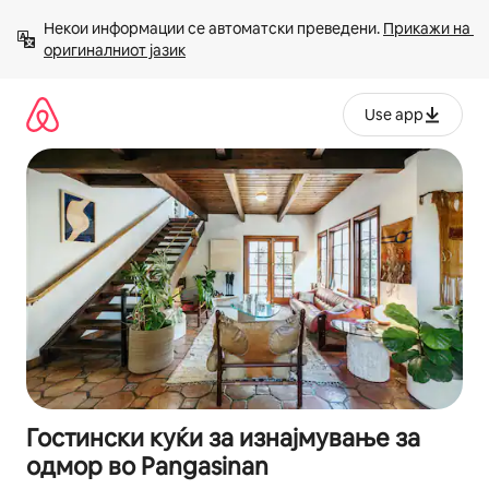
Прескокни
Некои информации се автоматски преведени. 
Прикажи на 
на
оригиналниот јазик
содржина
Use app
Гостински куќи за изнајмување за
одмор во Pangasinan