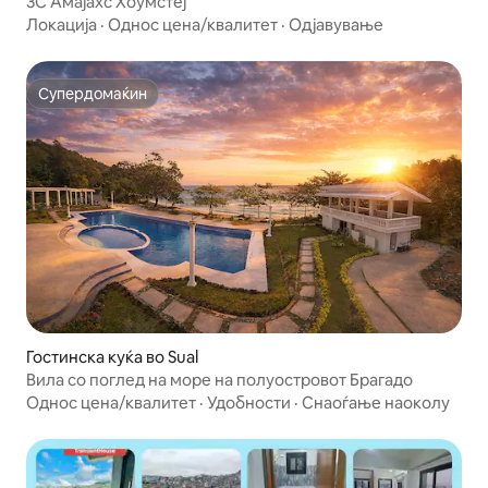
3C Амајахс Хоумстеј
Локација
·
Однос цена/квалитет
·
Одјавување
Супердомаќин
Супердомаќин
Гостинска куќа во Sual
Вила со поглед на море на полуостровот Брагадо
Однос цена/квалитет
·
Удобности
·
Снаоѓање наоколу