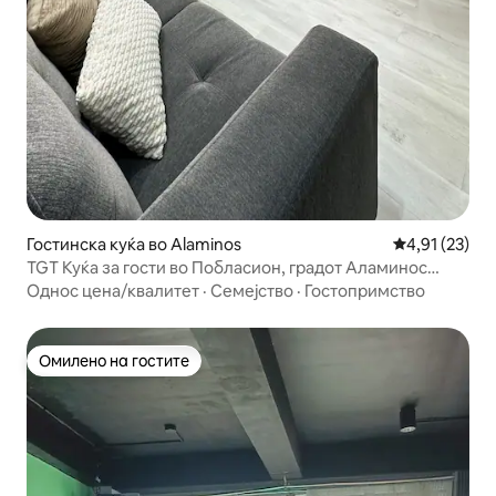
Гостинска куќа во Alaminos
Просечна оце
4,91 (23)
TGT Куќа за гости во Побласион, градот Аламинос
(сместување 1)
Однос цена/квалитет
·
Семејство
·
Гостопримство
Омилено на гостите
Омилено на гостите