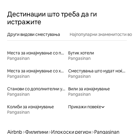
Дестинации што треба да ги
истражите
Други видови сместувања
Најпопуларни знаменитости во 
Места за изнајмување со пристап до езеро
Бутик хотели
Pangasinan
Pangasinan
Места за изнајмување со хидромасажна када
Сместувања што нудат ноќевање со појадок
Pangasinan
Pangasinan
Станови со дополнителни услуги за изнајмување
Вили за изнајмување
Pangasinan
Pangasinan
Колиби за изнајмување
Прикажи повеќе
Pangasinan
Airbnb
Филипини
Илокоски регион
Pangasinan