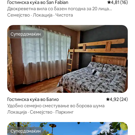
Гостинска куќа во San Fabian
Просечна оце
4,81 (16)
Двокреветна вила со базен погодна за 20 лица
(ексклузивно)
Семејство
·
Локација
·
Чистота
Супердомаќин
Супердомаќин
Гостинска куќа во Багио
Просечна оце
4,92 (24)
Удобно семејно сместување во борова шума
Локација
·
Семејство
·
Паркинг
Супердомаќин
Супердомаќин