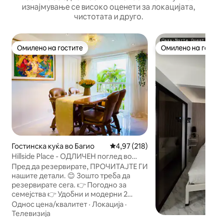
изнајмување се високо оценети за локацијата,
чистотата и друго.
Омилено на гостите
Омилено на гост
Омилено на гостите
Омилено на гост
Гостинска куќа во Багио
Просечна оцена: 4,97 од 5, 21
4,97 (218)
Hillside Place - ОДЛИЧЕН поглед во
близина на кампот Џон Хеј
Пред да резервирате, ПРОЧИТАЈТЕ ГИ
нашите детали. 😊 Зошто треба да
резервирате сега. 👉 Погодно за
семејства 👉 Удобни и модерни 2
спални соби со кабриолет дневна
Однос цена/квалитет
·
Локација
·
соба 👉 1 целосна бања WIFI СО
Телевизија