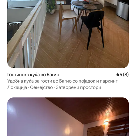
Гостинска куќа во Багио
Просечна
5 (8)
Удобна куќа за гости во Багио со појадок и паркинг
Локација
·
Семејство
·
Затворени простори