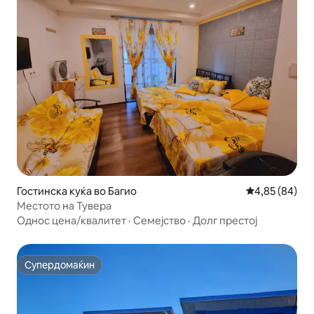
Гостинска куќа во Багио
Просечна оце
4,85 (84)
Местото на Тувера
Однос цена/квалитет
·
Семејство
·
Долг престој
Супердомаќин
Супердомаќин