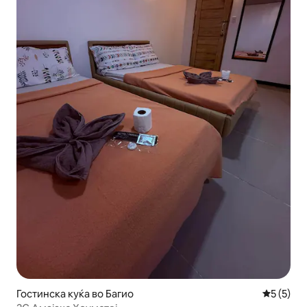
Гостинска куќа во Багио
Просечна
5 (5)