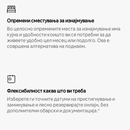
Опремени сместувања за изнајмување
Во целосно опремените места за изнајмување има
кујна и удобности коишто ви се потребни за да
живеете удобно цел месец или подолго. Ова е
совршена алтернатива на поднаем.
Флексибилност каква што ви треба
Изберете ги точните датуми на пристигнување и
заминување и лесно резервирајте онлајн, без
дополнителни обврски и документација.*