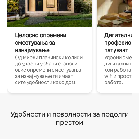
Целосно опремени
Дигитални н
сместувања за
професиона
изнајмување
патуваат
Од мирни планински колиби
Удобни смест
до удобни урбани станови,
дигитални ном
овие опремени сместувања
кои работат н
за изнајмување ги имаат
wifi и простор
сите удобности како дом.
работа.
Удобности и поволности за подолги
престои