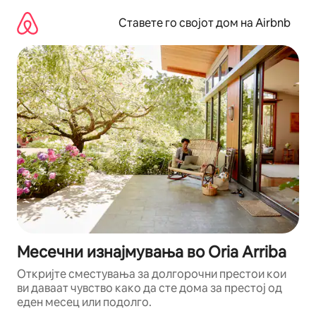
Прескокни
на
Ставете го својот дом на Airbnb
содржина
Месечни изнајмувања во Oria Arriba
Откријте сместувања за долгорочни престои кои
ви даваат чувство како да сте дома за престој од
еден месец или подолго.