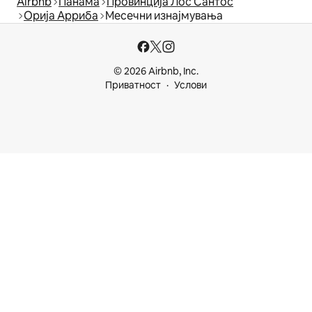
Airbnb
Панама
Провинција Лос Сантос
Орија Арриба
Месечни изнајмувања
© 2026 Airbnb, Inc.
Приватност
Услови