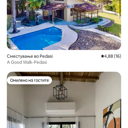
Сместување во Pedasi
Просечна оце
4,88 (16)
A Good Walk-Pedasi
Омилено на гостите
Омилено на гостите