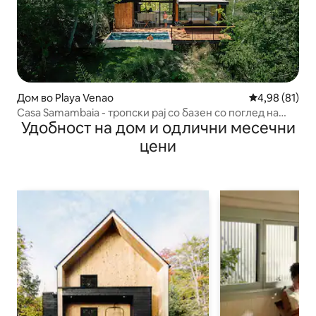
Дом во Playa Venao
Просечна оце
4,98 (81)
Casa Samambaia - тропски рај со базен со поглед на
Удобност на дом и одлични месечни
море
цени