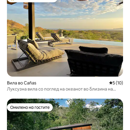
Меѓу најуспешните „Омилени на гостите“
Вила во Cañas
Просечна 
5 (10)
Луксузна вила со поглед на океанот во близина на
Playa Venao
Омилено на гостите
Омилено на гостите