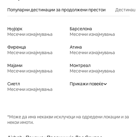
Популарни дестинации за продолжени престои
Дестинаци
Њујорк
Барселона
Месечни изнајмувања
Месечни изнајмувања
Фиренца
Атина
Месечни изнајмувања
Месечни изнајмувања
Мајами
Монтреал
Месечни изнајмувања
Месечни изнајмувања
Сиетл
Прикажи повеќе
Месечни изнајмувања
*Може да има некакви исклучоци на одредени локации и за
некои имоти.