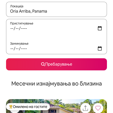
Локација
Кога резултатите се достапни, движете се со копчињата со 
Пристигнување
Заминување
Пребарување
Месечни изнајмувања во близина
Омилено на гостите
Меѓу најуспешните „Омилени на гостите“