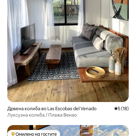
Дрвена колиба во Las Escobas del Venado
Просечна 
5 (18)
Луксузна колиба / Плажа Венао
Омилено на гостите