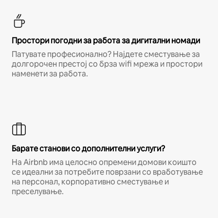
Простори погодни за работа за дигитални номади
Патувате професионално? Најдете сместување за
долгорочен престој со брза wifi мрежа и простори
наменети за работа.
Барате станови со дополнителни услуги?
На Airbnb има целосно опремени домови коишто
се идеални за потребите поврзани со вработување
на персонал, корпоративно сместување и
преселување.