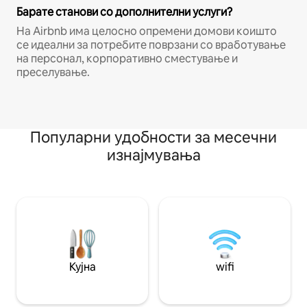
Барате станови со дополнителни услуги?
На Airbnb има целосно опремени домови коишто
се идеални за потребите поврзани со вработување
на персонал, корпоративно сместување и
преселување.
Популарни удобности за месечни
изнајмувања
Кујна
wifi