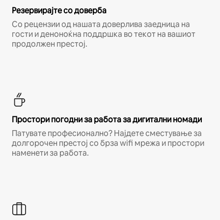
Резервирајте со доверба
Со рецензии од нашата доверлива заедница на
гости и деноноќна поддршка во текот на вашиот
продолжен престој.
Простори погодни за работа за дигитални номади
Патувате професионално? Најдете сместување за
долгорочен престој со брза wifi мрежа и простори
наменети за работа.