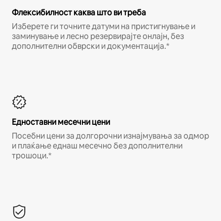
Флексибилност каква што ви треба
Изберете ги точните датуми на пристигнување и
заминување и лесно резервирајте онлајн, без
дополнителни обврски и документација.*
Едноставни месечни цени
Посебни цени за долгорочни изнајмувања за одмор
и плаќање еднаш месечно без дополнителни
трошоци.*