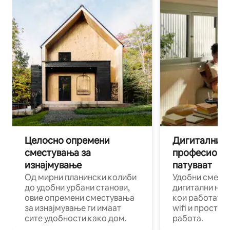
Целосно опремени
Дигитални н
сместувања за
професиона
изнајмување
патуваат
Од мирни планински колиби
Удобни смест
до удобни урбани станови,
дигитални ном
овие опремени сместувања
кои работат н
за изнајмување ги имаат
wifi и простор
сите удобности како дом.
работа.