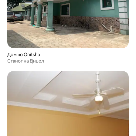
Дом во Onitsha
Станот на Ејнџел