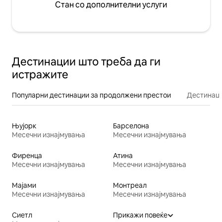
Стан со дополнителни услуги
Дестинации што треба да ги
истражите
Популарни дестинации за продолжени престои
Дестинаци
Њујорк
Барселона
Месечни изнајмувања
Месечни изнајмувања
Фиренца
Атина
Месечни изнајмувања
Месечни изнајмувања
Мајами
Монтреал
Месечни изнајмувања
Месечни изнајмувања
Сиетл
Прикажи повеќе