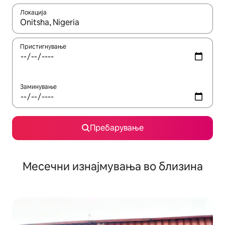
Локација
Кога резултатите се достапни, движете се со копчињата со 
Пристигнување
Заминување
Пребарување
Месечни изнајмувања во близина