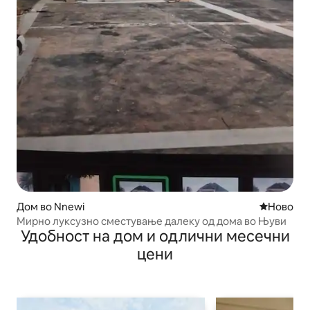
Дом во Nnewi
Ново сме
Ново
Мирно луксузно сместување далеку од дома во Њуви
Удобност на дом и одлични месечни
цени