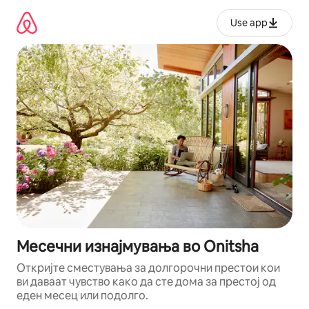
Прескокни
на
Use app
содржина
Месечни изнајмувања во Onitsha
Откријте сместувања за долгорочни престои кои
ви даваат чувство како да сте дома за престој од
еден месец или подолго.