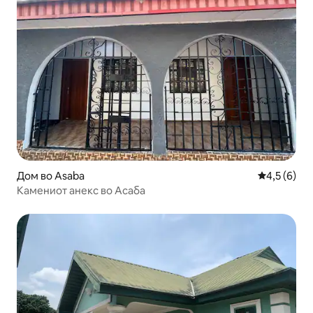
Дом во Asaba
Просечна о
4,5 (6)
Камениот анекс во Асаба