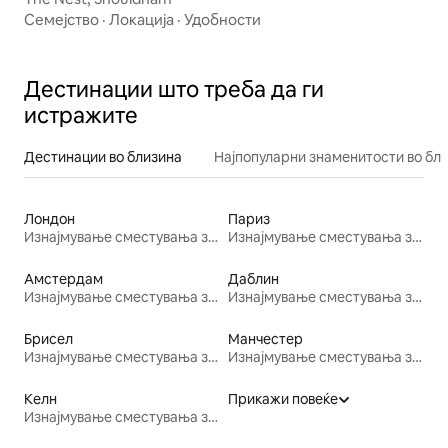
Семејство
·
Локација
·
Удобности
Дестинации што треба да ги
истражите
Дестинации во близина
Најпопуларни знаменитости во бл
Лондон
Париз
Изнајмување сместувања за одмор
Изнајмување сместувања за одмор
Амстердам
Даблин
Изнајмување сместувања за одмор
Изнајмување сместувања за одмор
Брисел
Манчестер
Изнајмување сместувања за одмор
Изнајмување сместувања за одмор
Келн
Прикажи повеќе
Изнајмување сместувања за одмор