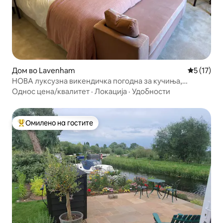
Дом во Lavenham
Просечна 
5 (17)
НОВА луксузна викендичка погодна за кучиња,
паркинг за електрични возила, градина
Однос цена/квалитет
·
Локација
·
Удобности
Омилено на гостите
Меѓу најуспешните „Омилени на гостите“