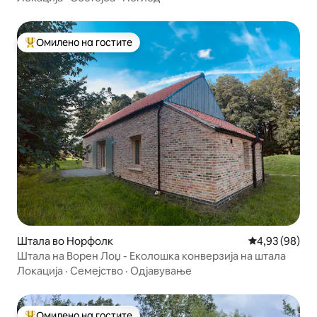
Омилено на гостите
Меѓу најуспешните „Омилени на гостите“
Штала во Норфолк
Просечна оце
4,93 (98)
Штала на Ворен Лоџ - Еколошка конверзија на штала
Локација
·
Семејство
·
Одјавување
Омилено на гостите