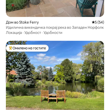
Дом во Stoke Ferry
Просечна 
5 (54)
Идилична викендичка покрај река во Западен Норфолк
Локација
·
Удобност
·
Удобности
Омилено на гостите
Меѓу најуспешните „Омилени на гостите“