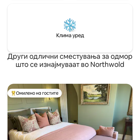
Клима уред
Други одлични сместувања за одмор
што се изнајмуваат во Northwold
Омилено на гостите
Меѓу најуспешните „Омилени на гостите“