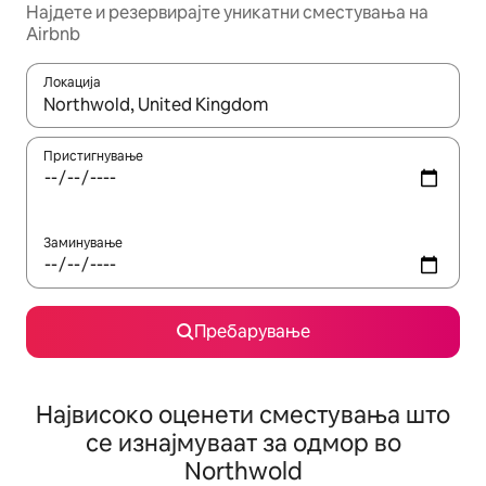
Најдете и резервирајте уникатни сместувања на
Airbnb
Локација
Кога резултатите се достапни, движете се со копчињата со 
Пристигнување
Заминување
Пребарување
Највисоко оценети сместувања што
се изнајмуваат за одмор во
Northwold