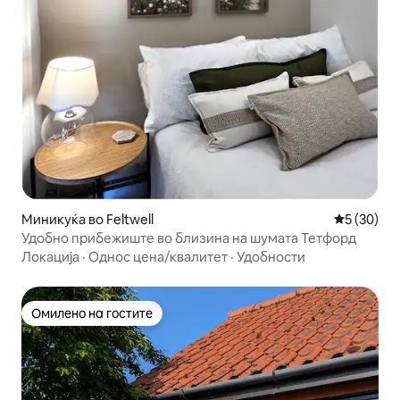
Миникуќа во Feltwell
Просечна 
5 (30)
Удобно прибежиште во близина на шумата Тетфорд
Локација
·
Однос цена/квалитет
·
Удобности
Омилено на гостите
Омилено на гостите