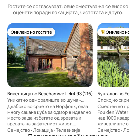
Гостите се согласуваат: овие сместувања се високо
оценети поради локацијата, чистотата и друго.
Омилено на гостите
Омилено на го
Омилено на гостите
Меѓу најуспешни
Викендица во Beachamwell
Просечна оцена: 4,93 од 5, 21
4,93 (216)
Бунгалов во Foul
Уникатно одморалиште во шума -
Спокојно скривал
совршено место за одмор
воденица
Длабоко во срцето на Норфолк, оваа
Сместен во прек
многу сакана куќа за одмор е идеално
Foulden Watermill,
место за да избегате од вревата и
над 1000 квадрат
вревата на зафатениот живот.
живеалиште со с
ВУДЛЕНДС е модерна викендица со
погодности. На о
Семејство
·
Локација
·
Телевизија
Семејство
·
Локац
традиционални детали, има големи
локација живеат 