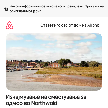
Прескокни
Некои информации се автоматски преведени. 
Прикажи на 
на
оригиналниот јазик
содржина
Ставете го својот дом на Airbnb
Изнајмување на сместувања за
одмор во Northwold