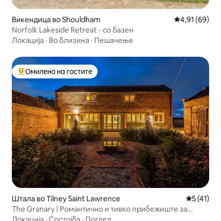
Викендица во Shouldham
Просечна оце
4,91 (69)
Norfolk Lakeside Retreat - со базен
Локација
·
Во близина
·
Пешачење
Омилено на гостите
Меѓу најуспешните „Омилени на гостите“
Штала во Tilney Saint Lawrence
Просечна 
5 (41)
The Granary | Романтично и тивко прибежиште за
двајца
Локација
·
Состојба
·
Поглед