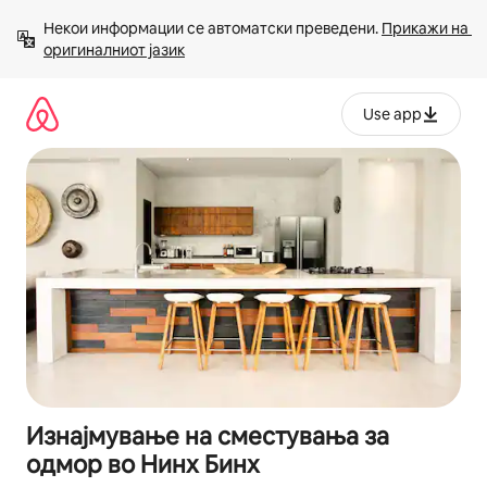
Прескокни
Некои информации се автоматски преведени. 
Прикажи на 
на
оригиналниот јазик
содржина
Use app
Изнајмување на сместувања за
одмор во Нинх Бинх