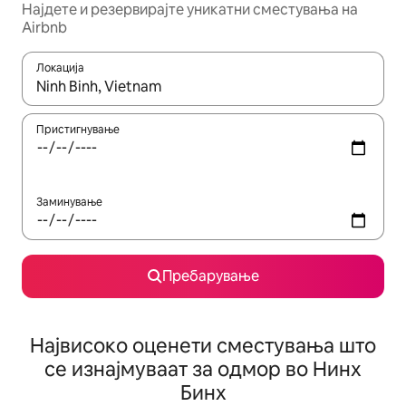
Најдете и резервирајте уникатни сместувања на
Airbnb
Локација
Кога резултатите се достапни, движете се со копчињата со 
Пристигнување
Заминување
Пребарување
Највисоко оценети сместувања што
се изнајмуваат за одмор во Нинх
Бинх