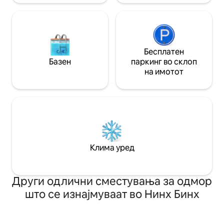
Бесплатен
Базен
паркинг во склоп
на имотот
Клима уред
Други одлични сместувања за одмор
што се изнајмуваат во Нинх Бинх