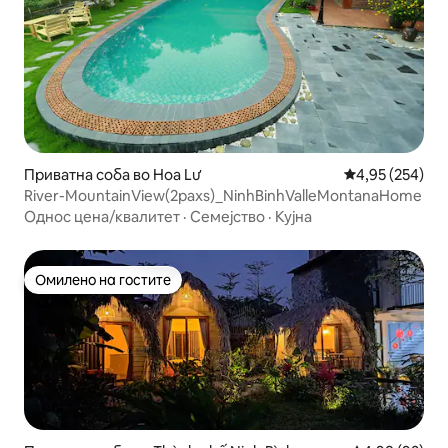
Приватна соба во Hoa Lư
Просечна оцен
4,95 (254)
River-MountainView(2paxs)_NinhBinhValleMontanaHome
Однос цена/квалитет
·
Семејство
·
Кујна
Омилено на гостите
Омилено на гостите