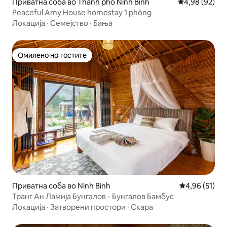
Приватна соба во Thành phố Ninh Bình
Просечна оце
4,98 (92)
Peaceful Amy House homestay 1 phòng
Локација
·
Семејство
·
Бања
Омилено на гостите
Омилено на гостите
Приватна соба во Ninh Bình
Просечна оце
4,96 (51)
Транг Ан Ламија Бунгалов - Бунгалов Бамбус
Локација
·
Затворени простори
·
Скара