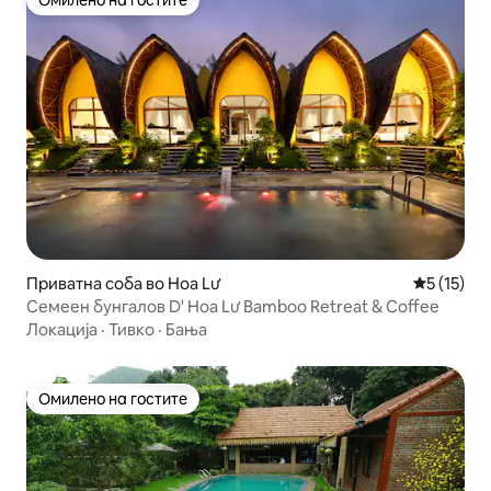
Омилено на гостите
Омилено на гостите
Приватна соба во Hoa Lư
Просечна 
5 (15)
Семеен бунгалов D' Hoa Lư Bamboo Retreat & Coffee
Локација
·
Тивко
·
Бања
Омилено на гостите
Омилено на гостите