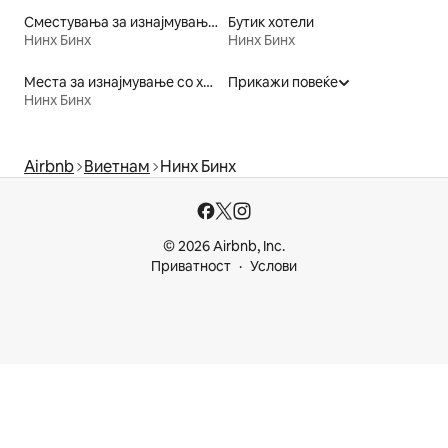
Сместувања за изнајмување погодни за семејства
Бутик хотели
Нинх Бинх
Нинх Бинх
Места за изнајмување со хидромасажна када
Прикажи повеќе
Нинх Бинх
Airbnb
Виетнам
Нинх Бинх
© 2026 Airbnb, Inc.
Приватност
Услови