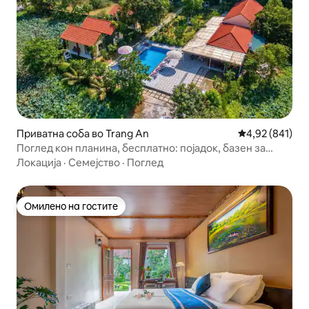
Приватна соба во Trang An
Просечна оцен
4,92 (841)
Поглед кон планина, бесплатно: појадок, базен за
двајца
Локација
·
Семејство
·
Поглед
Омилено на гостите
Омилено на гостите