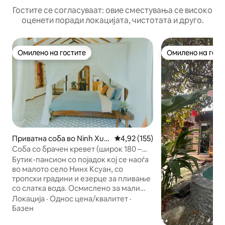
Гостите се согласуваат: овие сместувања се високо
оценети поради локацијата, чистотата и друго.
Омилено на гостите
Омилено на гост
Омилено на гостите
Омилено на гост
Приватна соба во Ninh Xuâ
Просечна оцена: 4,92 од 5, 15
4,92 (155)
n
Соба со брачен кревет (широк 180 –
200 см) и балкон – The Wooden Gate
Бутик-пансион со појадок кој се наоѓа
B&B
во малото село Нинх Ксуан, со
тропски градини и езерце за пливање
со слатка вода. Осмислено за мали
групи и семејства на совршена
Локација
·
Однос цена/квалитет
·
локација за истражување на видливата
Базен
точка на пештерата Муа и за излет со