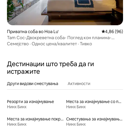
Приватна соба во Hoa Lư
Просечна оце
4,86 (96)
Tam Coc-Двокреветна соба- Поглед кон планина-
Бесплатен појадок
Семејство
·
Однос цена/квалитет
·
Тивко
Дестинации што треба да ги
истражите
Други видови сместувања
Активности
Резорти за изнајмување
Места за изнајмување со пристап до плажа
Нинх Бинх
Нинх Бинх
Места за изнајмување покрај вода
Сместувања за изнајмување на фарма
Нинх Бинх
Нинх Бинх