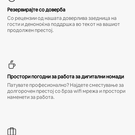
Резервирајте со доверба
Со рецензии од нашата доверлива заедница на
гости и деноноќна поддршка во текот на вашиот
продолжен престој.
Простори погодни за работа за дигитални номади
Патувате професионално? Најдете сместување за
долгорочен престој со брза wifi мрежа и простори
наменети за работа.