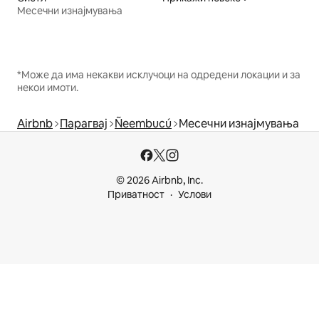
Месечни изнајмувања
*Може да има некакви исклучоци на одредени локации и за
некои имоти.
Airbnb
Парагвај
Ñeembucú
Месечни изнајмувања
© 2026 Airbnb, Inc.
Приватност
Услови