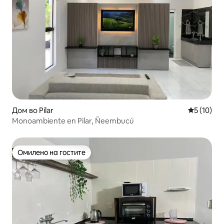
Дом во Pilar
Просечна 
5 (10)
Monoambiente en Pilar, Ñeembucú
Омилено на гостите
Омилено на гостите