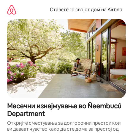
Прескокни
на
Ставете го својот дом на Airbnb
содржина
Месечни изнајмувања во Ñeembucú
Department
Откријте сместувања за долгорочни престои кои
ви даваат чувство како да сте дома за престој од