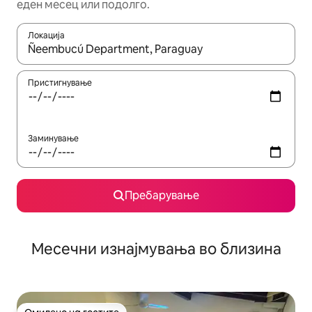
еден месец или подолго.
Локација
Кога резултатите се достапни, движете се со копчињата со 
Пристигнување
Заминување
Пребарување
Месечни изнајмувања во близина