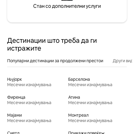
Стан со дополнителни услуги
Дестинации што треба да ги
истражите
Популарни дестинации за продолжени престои
Други вид
Њујорк
Барселона
Месечни изнајмувања
Месечни изнајмувања
Фиренца
Атина
Месечни изнајмувања
Месечни изнајмувања
Мајами
Монтреал
Месечни изнајмувања
Месечни изнајмувања
Сиетл
Прикажи повеќе