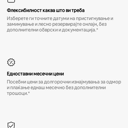
Флексибилност каква што ви треба
Изберете ги точните датуми на пристигнување и
заминување и лесно резервирајте онлајн, без
дополнителни обврски и документација.*
Едноставни месечни цени
Посебни цени за долгорочни изнајмувања за одмор
и плаќање еднаш месечно без дополнителни
трошоци.*