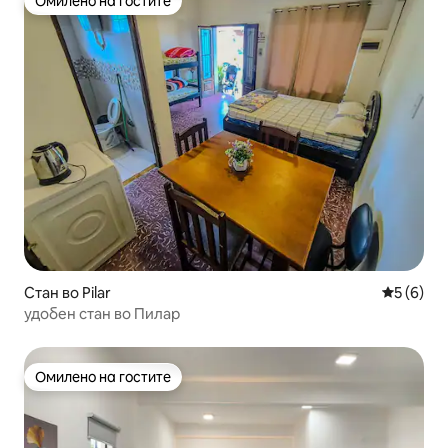
Омилено на гостите
Омилено на гостите
Стан во Pilar
Просечна
5 (6)
удобен стан во Пилар
Омилено на гостите
Омилено на гостите