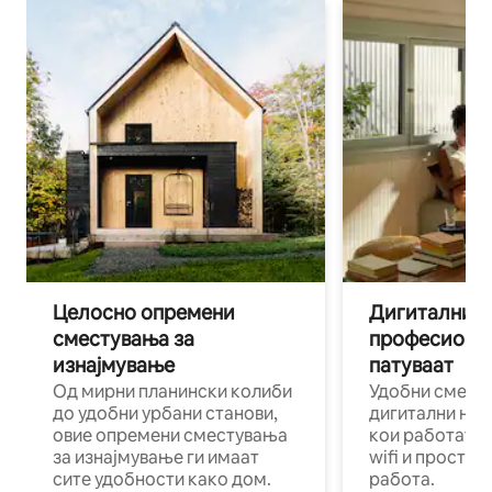
Целосно опремени
Дигитални н
сместувања за
професиона
изнајмување
патуваат
Од мирни планински колиби
Удобни смест
до удобни урбани станови,
дигитални ном
овие опремени сместувања
кои работат н
за изнајмување ги имаат
wifi и простор
сите удобности како дом.
работа.