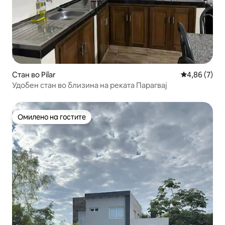
Стан во Pilar
Просечна оц
4,86 (7)
Удобен стан во близина на реката Парагвај
Омилено на гостите
Омилено на гостите