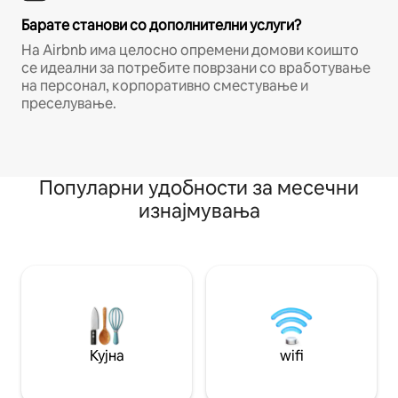
Барате станови со дополнителни услуги?
На Airbnb има целосно опремени домови коишто
се идеални за потребите поврзани со вработување
на персонал, корпоративно сместување и
преселување.
Популарни удобности за месечни
изнајмувања
Кујна
wifi