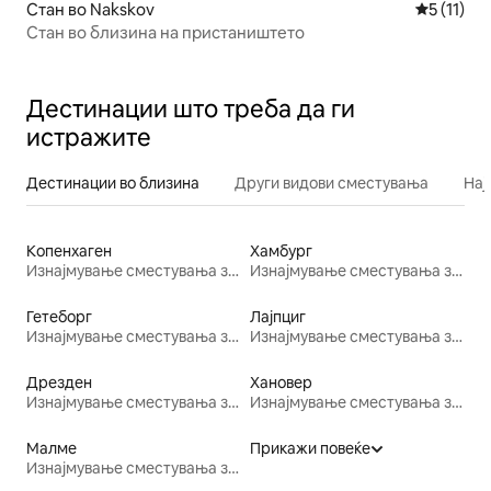
Стан во Nakskov
Просечна 
5 (11)
Стан во близина на пристаништето
Дестинации што треба да ги
истражите
Дестинации во близина
Други видови сместувања
Нај
Копенхаген
Хамбург
Изнајмување сместувања за одмор
Изнајмување сместувања за одмор
Гетеборг
Лајпциг
Изнајмување сместувања за одмор
Изнајмување сместувања за одмор
Дрезден
Хановер
Изнајмување сместувања за одмор
Изнајмување сместувања за одмор
Малме
Прикажи повеќе
Изнајмување сместувања за одмор