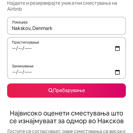
Најдете и резервирајте уникатни сместувања на
Airbnb
Локација
Кога резултатите се достапни, движете се со копчињата со 
Пристигнување
Заминување
Пребарување
Највисоко оценети сместувања што
се изнајмуваат за одмор во Наксков
Гостите се согласуваат: овие сместувања се високо