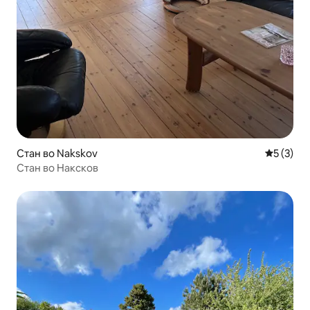
Стан во Nakskov
Просечна
5 (3)
Стан во Наксков