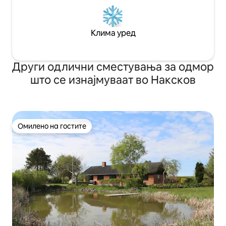
Клима уред
Други одлични сместувања за одмор
што се изнајмуваат во Наксков
Омилено на гостите
Омилено на гостите