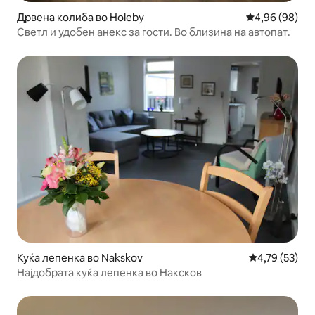
Дрвена колиба во Holeby
Просечна оце
4,96 (98)
Светл и удобен анекс за гости. Во близина на автопат.
Куќа лепенка во Nakskov
Просечна оце
4,79 (53)
Најдобрата куќа лепенка во Наксков