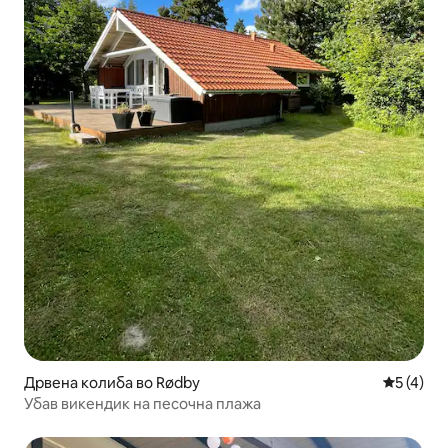
Дрвена колиба во Rødby
Просечна
5 (4)
Убав викендик на песочна плажа