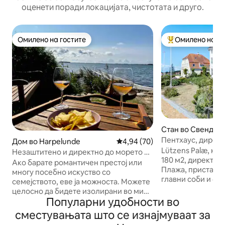
оценети поради локацијата, чистотата и друго.
Омилено на гостите
Омилено на го
Омилено на гостите
Меѓу најуспешни
Стан во Свендбо
Пентхаус, директ
Дом во Harpelunde
Просечна оцена: 4,94 од 5, 7
4,94 (70)
Lützens Palæ, не
Незаштитено и директно до морето со
180 м2, директно
сопствен пристаништен мост
Ако барате романтичен престој или
Плажа, пристаниш
многу посебно искуство со
главни соби и балкон. 5-10 м
семејството, еве ја можноста. Можете
центарот на град
целосно да бидете изолирани во мир
ресторани, театар и м
Популарни удобности во
и тишина, да уживате во прекрасниот
ходникот кој изле
поглед на фјордот додека огнот ве
сместувањата што се изнајмуваат за
Лебед, со остров
загрева. Имате сопствен кеј за