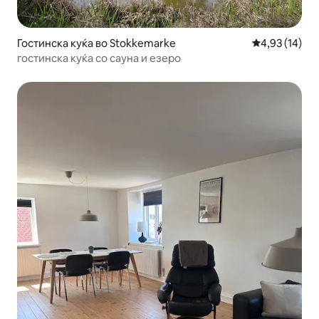
Гостинска куќа во Stokkemarke
Просечна оце
4,93 (14)
гостинска куќа со сауна и езеро