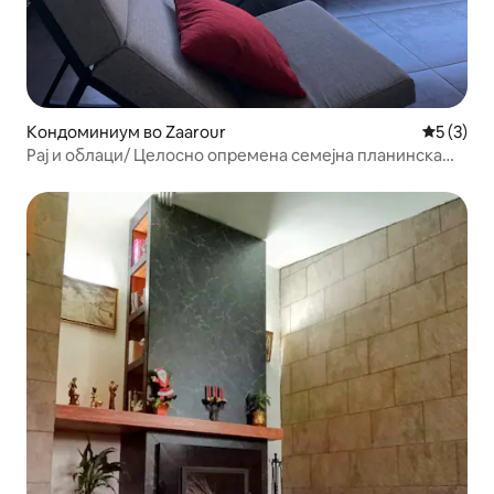
Кондоминиум во Zaarour
Просечна
5 (3)
Рај и облаци/ Целосно опремена семејна планинска
куќа