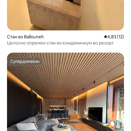
Стан во Ballouneh
Просечна оце
4,83 (12)
Целосно опремен стан во кондоминиум во резорт
Супердомаќин
Супердомаќин