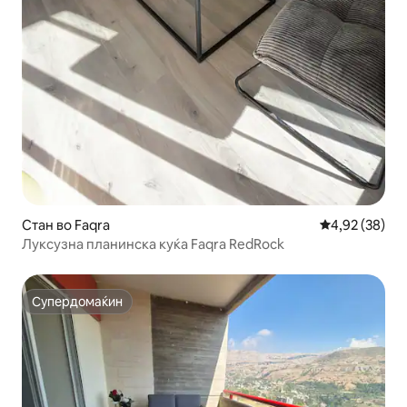
Стан во Faqra
Просечна оце
4,92 (38)
Луксузна планинска куќа Faqra RedRock
Супердомаќин
Супердомаќин