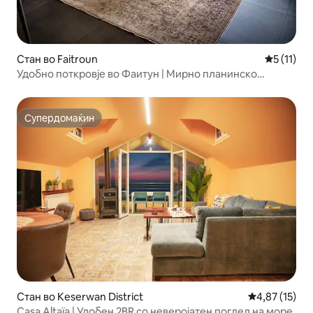
Стан во Faitroun
Просечна 
5 (11)
Удобно поткровје во Фаитун | Мирно планинско
прибежиште
Супердомаќин
Супердомаќин
Стан во Keserwan District
Просечна оце
4,87 (15)
Casa Altaïa | Удобен 2BR со неверојатен поглед на море