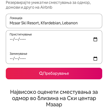
Резервирајте уникатни сместувања за одмор,
домови и друго на Airbnb
Локација
Кога резултатите се достапни, движете се со копчињата со 
Пристигнување
Заминување
Пребарување
Највисоко оценети сместувања за
одмор во близина на Ски центар
Мзаар