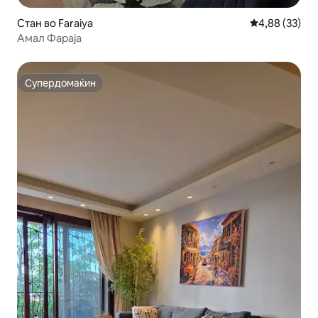
Стан во Faraiya
Просечна оце
4,88 (33)
Амал Фараја
Супердомаќин
Супердомаќин