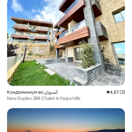
Кондоминиум во كسروان
Просечна оц
4,67 (3)
New Duplex 2BR Chalet in Faqra Hills