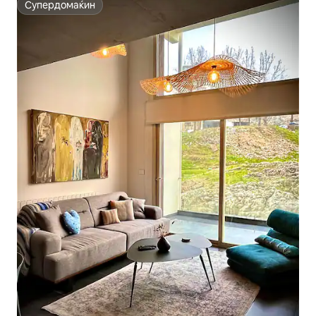
Супердомаќин
Супердомаќин