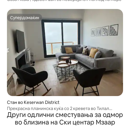
Супердомаќин
Супердомаќин
Стан во Keserwan District
Прекрасна планинска куќа со 2 кревета во Тилал
Други одлични сместувања за одмор
Факра – 24/7 електрична енергија
во близина на Ски центар Мзаар