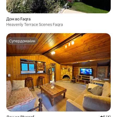
Дом во Faqra
Heavenly Terrace Scenes Faqra
Супердомаќин
Супердомаќин