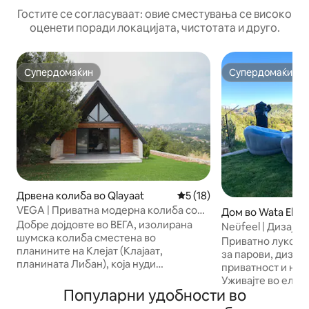
Гостите се согласуваат: овие сместувања се високо
оценети поради локацијата, чистотата и друго.
Супердомаќин
Супердомаќин
Супердомаќин
Супердомаќин
Дрвена колиба во Qlayaat
Просечна оцена: 5 од 5, 1
5 (18)
VEGA | Приватна модерна колиба со
Дом во Wata El Ja
панорамски поглед
Добре дојдовте во ВЕГА, изолирана
Neüfeel | Дизајне
шумска колиба сместена во
поглед
Приватно луксуз
планините на Клејат (Клајаат,
за парови, дизајн
планината Либан), која нуди
приватност и нез
прекрасен поглед и целосен спокој
Уживајте во елег
Внимателно дизајниран за бавни утра
Популарни удобности во
простор и 100% 
и пријатни вечери, Вега е на само 3
простор за одмор