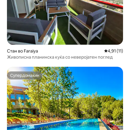
Стан во Faraiya
Просечна оце
4,91 (11)
Живописна планинска куќа со неверојатен поглед
Супердомаќин
Супердомаќин