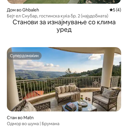
Дом во Ghbaleh
Просечна
5 (4)
Бејт ел Снубар, гостинска куќа бр. 2 (најудобната)
Станови за изнајмување со клима
уред
Супердомаќин
Супердомаќин
Стан во Matn
Одмор во шума | Брумана