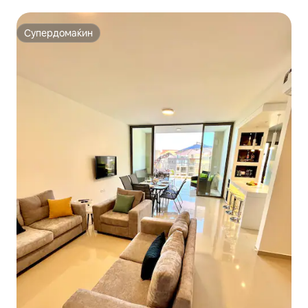
Супердомаќин
Супердомаќин