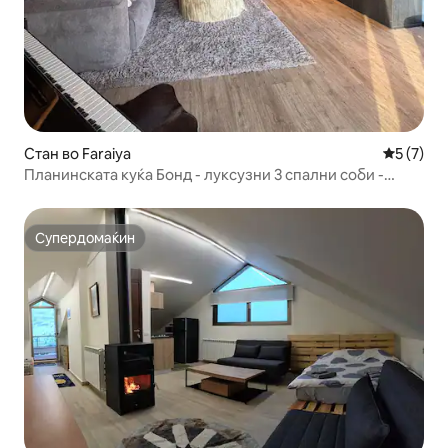
Стан во Faraiya
Просечна
5 (7)
Планинската куќа Бонд - луксузни 3 спални соби -
Фараја Факра
Супердомаќин
Супердомаќин