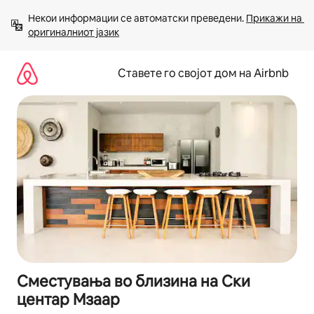
Прескокни
Некои информации се автоматски преведени. 
Прикажи на 
на
оригиналниот јазик
содржина
Ставете го својот дом на Airbnb
Сместувања во близина на Ски
центар Мзаар