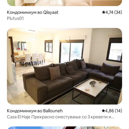
Кондоминиум во Qlayaat
Просечна оце
4,74 (34)
Plutus01
Кондоминиум во Ballouneh
Просечна оце
4,86 (14)
Casa El Haje Прекрасно сместување со 3 кревети и
деноноќна електрична енергија