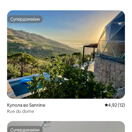
Супердомаќин
Супердомаќин
Купола во Sannine
Просечна оце
4,92 (12)
Rue du dome
Супердомаќин