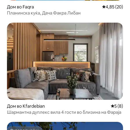
Дом во Faqra
Просечна оце
4,85 (20)
Планинска куќа, Дача Факра Либан
Дом во Kfardebian
Просечна
5 (8)
Шармантна дуплекс вила 4 гости во близина на Фараја