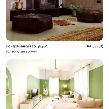
Кондоминиум во كسروان
Просечна оце
4,87 (31)
Голем стан во Ачут