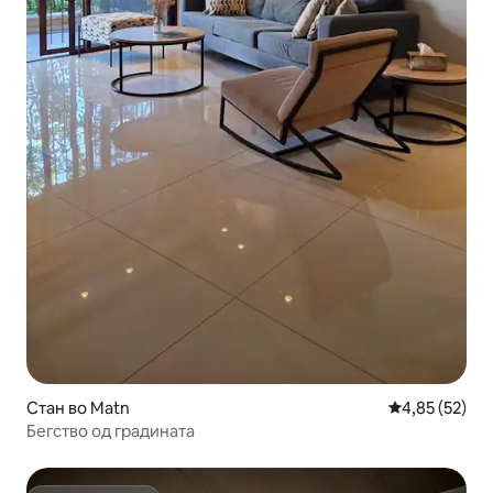
Стан во Matn
Просечна оце
4,85 (52)
Бегство од градината