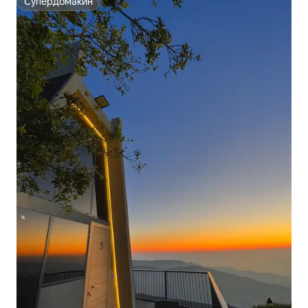
Супердомаќин
Супердомаќин