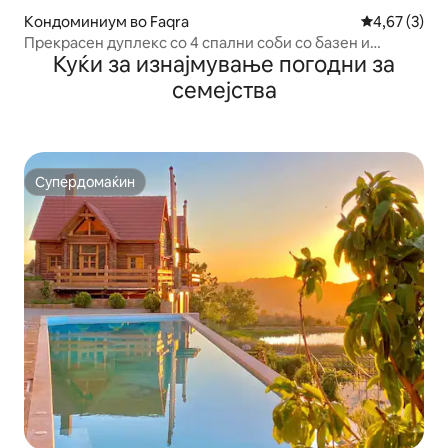
Кондоминиум во Faqra
Просечна оц
4,67 (3)
Прекрасен дуплекс со 4 спални соби со базен и
Куќи за изнајмување погодни за
неверојатен поглед
семејства
Супердомаќин
Супердомаќин