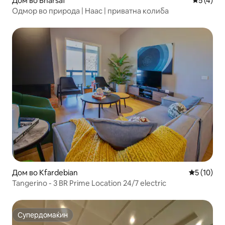
Дом во Bharsaf
Просечна
5 (4)
Одмор во природа | Наас | приватна колиба
Дом во Kfardebian
Просечна 
5 (10)
Tangerino - 3 BR Prime Location 24/7 electric
Супердомаќин
Супердомаќин