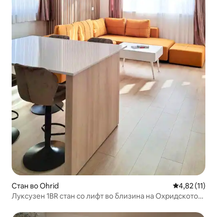
Стан во Ohrid
Просечна оце
4,82 (11)
Луксузен 1BR стан со лифт во близина на Охридското
езеро