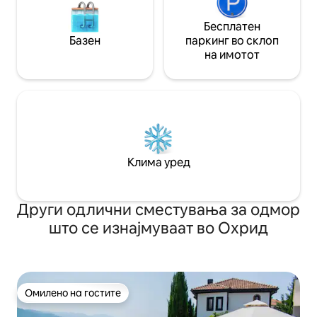
Бесплатен
Базен
паркинг во склоп
на имотот
Клима уред
Други одлични сместувања за одмор
што се изнајмуваат во Охрид
Омилено на гостите
Омилено на гостите