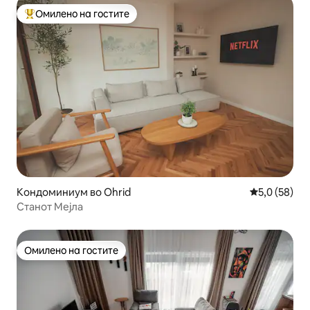
Омилено на гостите
Меѓу најуспешните „Омилени на гостите“
Кондоминиум во Ohrid
Просечна оц
5,0 (58)
Станот Мејла
Омилено на гостите
Омилено на гостите