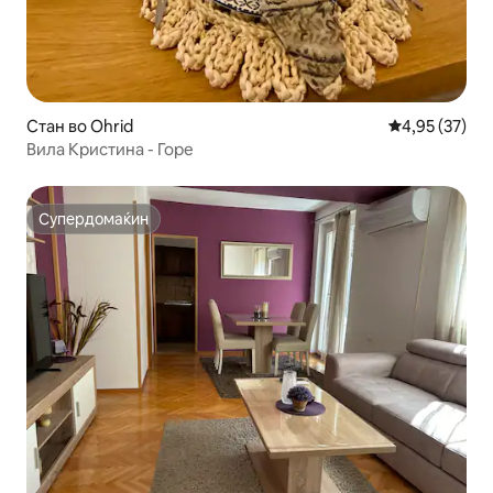
Стан во Ohrid
Просечна оце
4,95 (37)
Вила Кристина - Горе
Супердомаќин
Супердомаќин