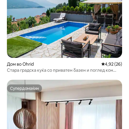
Дом во Ohrid
Просечна оце
4,92 (26)
Стара градска куќа со приватен базен и поглед кон
езеро!
Супердомаќин
Супердомаќин