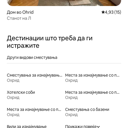
Дом во Ohrid
Просечна оце
4,93 (15)
Станот на Л
Дестинации што треба да ги
истражите
Други видови сместувања
Сместувања за изнајмување на плажа
Места за изнајмување со пристап до плажа
Охрид
Охрид
Хотелски соби
Места за изнајмување со појадок
Охрид
Охрид
Места за изнајмување со пристап до езеро
Сместувања со базени
Охрид
Охрид
Вили за изнајмување
Прикажи повеќе