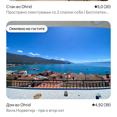
Стан во Ohrid
Просечна оц
5,0 (20)
Пространо сместување со 2 спални соби | Бесплатен
паркинг | Пешачење до езерото
Омилено на гостите
Омилено на гостите
Дом во Ohrid
Просечна оце
4,92 (39)
Вила Норвегија - прв и втор кат