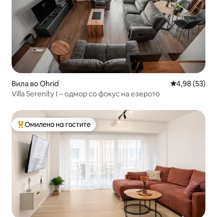
Вила во Ohrid
Просечна оце
4,98 (53)
Villa Serenity I – одмор со фокус на езерото
Омилено на гостите
Меѓу најуспешните „Омилени на гостите“