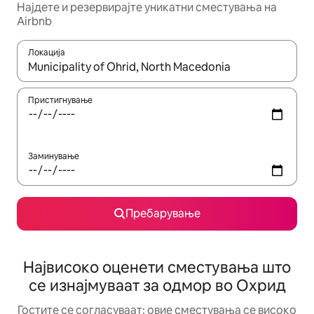
Најдете и резервирајте уникатни сместувања на
Airbnb
Локација
Кога резултатите се достапни, движете се со копчињата со 
Пристигнување
Заминување
Пребарување
Највисоко оценети сместувања што
се изнајмуваат за одмор во Охрид
Гостите се согласуваат: овие сместувања се високо