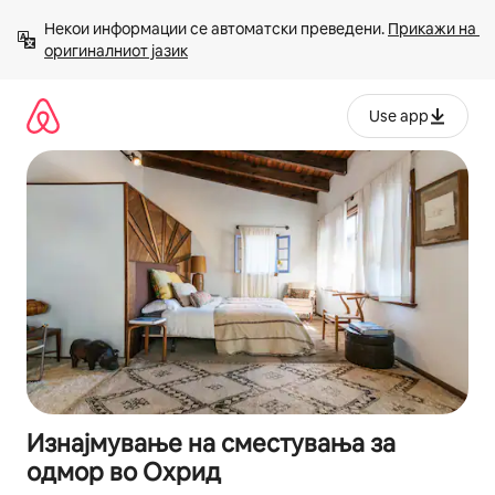
Прескокни
Некои информации се автоматски преведени. 
Прикажи на 
на
оригиналниот јазик
содржина
Use app
Изнајмување на сместувања за
одмор во Охрид