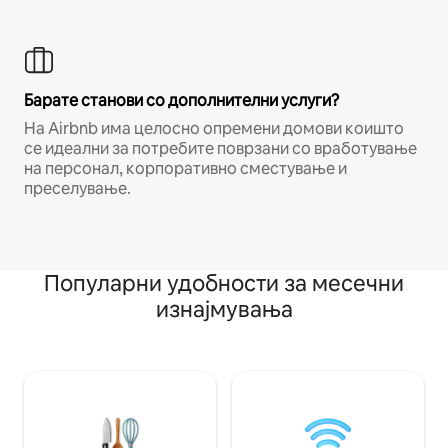
Барате станови со дополнителни услуги?
На Airbnb има целосно опремени домови коишто
се идеални за потребите поврзани со вработување
на персонал, корпоративно сместување и
преселување.
Популарни удобности за месечни
изнајмувања