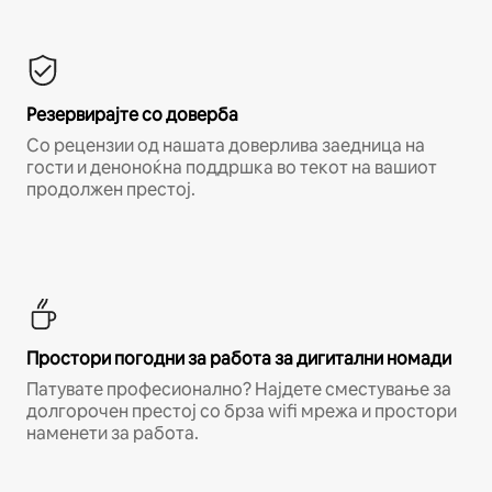
Резервирајте со доверба
Со рецензии од нашата доверлива заедница на
гости и деноноќна поддршка во текот на вашиот
продолжен престој.
Простори погодни за работа за дигитални номади
Патувате професионално? Најдете сместување за
долгорочен престој со брза wifi мрежа и простори
наменети за работа.