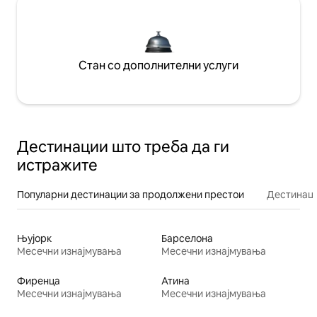
Стан со дополнителни услуги
Дестинации што треба да ги
истражите
Популарни дестинации за продолжени престои
Дестинаци
Њујорк
Барселона
Месечни изнајмувања
Месечни изнајмувања
Фиренца
Атина
Месечни изнајмувања
Месечни изнајмувања