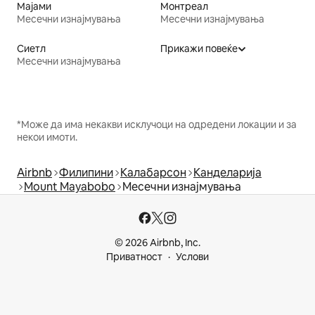
Мајами
Монтреал
Месечни изнајмувања
Месечни изнајмувања
Сиетл
Прикажи повеќе
Месечни изнајмувања
*Може да има некакви исклучоци на одредени локации и за
некои имоти.
Airbnb
Филипини
Калабарсон
Канделарија
Mount Mayabobo
Месечни изнајмувања
© 2026 Airbnb, Inc.
Приватност
Услови