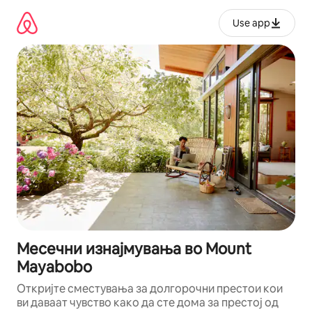
Прескокни
на
Use app
содржина
Месечни изнајмувања во Mount
Mayabobo
Откријте сместувања за долгорочни престои кои
ви даваат чувство како да сте дома за престој од