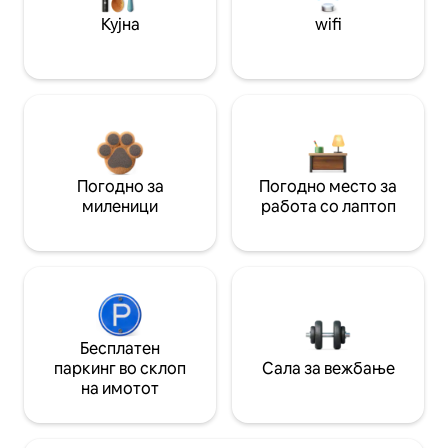
Кујна
wifi
Погодно за
Погодно место за
миленици
работа со лаптоп
Бесплатен
паркинг во склоп
Сала за вежбање
на имотот