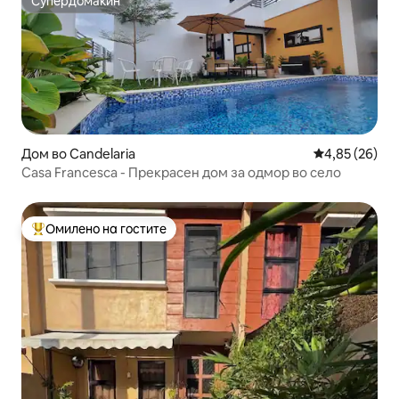
Супердомаќин
Супердомаќин
Дом во Candelaria
Просечна оце
4,85 (26)
Casa Francesca - Прекрасен дом за одмор во село
Омилено на гостите
Меѓу најуспешните „Омилени на гостите“