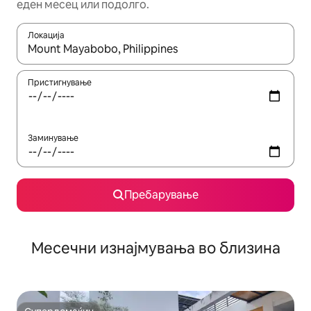
еден месец или подолго.
Локација
Кога резултатите се достапни, движете се со копчињата со 
Пристигнување
Заминување
Пребарување
Месечни изнајмувања во близина