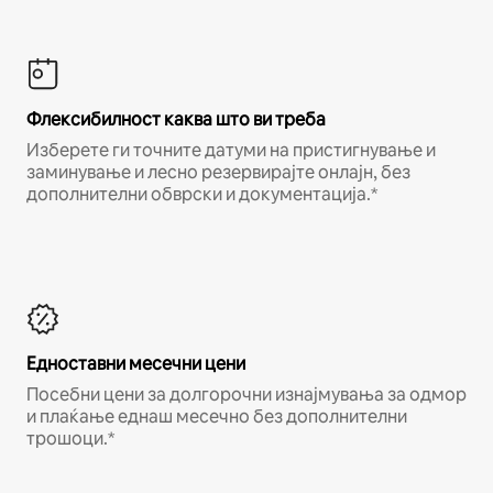
Флексибилност каква што ви треба
Изберете ги точните датуми на пристигнување и
заминување и лесно резервирајте онлајн, без
дополнителни обврски и документација.*
Едноставни месечни цени
Посебни цени за долгорочни изнајмувања за одмор
и плаќање еднаш месечно без дополнителни
трошоци.*