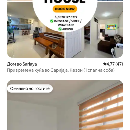
Дом во Sariaya
Просечна оце
4,77 (47)
Привремена куќа во Саријаја, Кезон (1 спална соба)
Омилено на гостите
Омилено на гостите