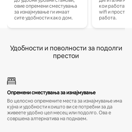
до удобни урбани станови,
дигитални ном
овие опремени сместувања
кои работат н
за изнајмување ги имаат
wifi и простор
сите удобности како дом.
работа.
Удобности и поволности за подолги
престои
Опремени сместувања за изнајмување
Во целосно опремените места за изнајмување има
кујна и удобности коишто ви се потребни за да
живеете удобно цел месец или подолго. Ова е
совршена алтернатива на поднаем.