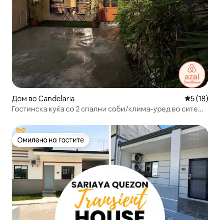
Дом во Candelaria
Просечна 
5 (18)
Гостинска куќа со 2 спални соби/клима-уред во сите
простории/бесплатен паркинг/пристапност за лица со
попреченост
Омилено на гостите
Омилено на гостите