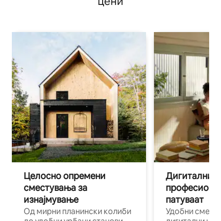
цени
Целосно опремени
Дигитални н
сместувања за
професиона
изнајмување
патуваат
Од мирни планински колиби
Удобни смест