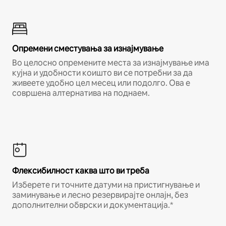
Опремени сместувања за изнајмување
Во целосно опремените места за изнајмување има
кујна и удобности коишто ви се потребни за да
живеете удобно цел месец или подолго. Ова е
совршена алтернатива на поднаем.
Флексибилност каква што ви треба
Изберете ги точните датуми на пристигнување и
заминување и лесно резервирајте онлајн, без
дополнителни обврски и документација.*