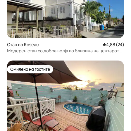
Стан во Roseau
Просечна оце
4,88 (24)
Модерен стан со добра волја во близина на центарот
на градот
Омилено на гостите
Омилено на гостите