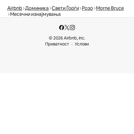
Airbnb
Доминика
Свети Ѓорѓи
Розо
Morne Bruce
Месечни изнајмувања
© 2026 Airbnb, Inc.
Приватност
Услови