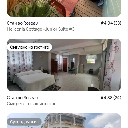
Стан во Roseau
Просечна оце
4,94 (33)
Heliconia Cottage -Junior Suite #3
Омилено на гостите
Омилено на гостите
Стан во Roseau
Просечна оце
4,88 (24)
Смирете го вашиот стан
Супердомаќин
Супердомаќин