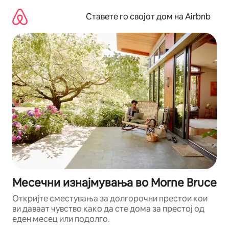
Прескокни
на
Ставете го својот дом на Airbnb
содржина
Месечни изнајмувања во Morne Bruce
Откријте сместувања за долгорочни престои кои
ви даваат чувство како да сте дома за престој од
еден месец или подолго.