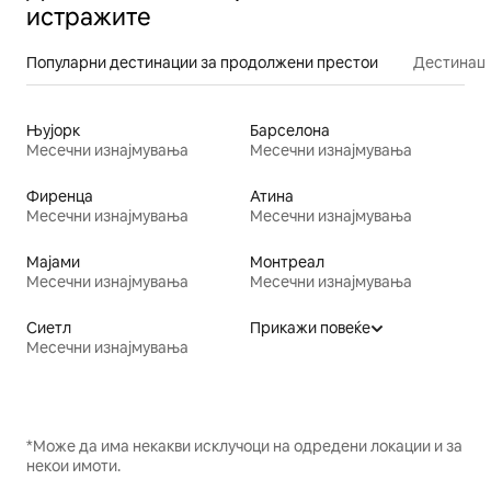
истражите
Популарни дестинации за продолжени престои
Дестинаци
Њујорк
Барселона
Месечни изнајмувања
Месечни изнајмувања
Фиренца
Атина
Месечни изнајмувања
Месечни изнајмувања
Мајами
Монтреал
Месечни изнајмувања
Месечни изнајмувања
Сиетл
Прикажи повеќе
Месечни изнајмувања
*Може да има некакви исклучоци на одредени локации и за
некои имоти.