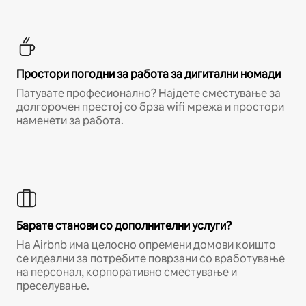
Простори погодни за работа за дигитални номади
Патувате професионално? Најдете сместување за
долгорочен престој со брза wifi мрежа и простори
наменети за работа.
Барате станови со дополнителни услуги?
На Airbnb има целосно опремени домови коишто
се идеални за потребите поврзани со вработување
на персонал, корпоративно сместување и
преселување.