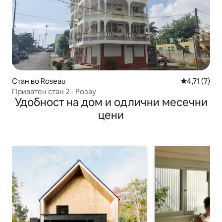
Стан во Roseau
Просечна оц
4,71 (7)
Приватен стан 2 - Розау
Удобност на дом и одлични месечни
цени