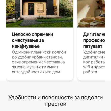
Целосно опремени
Дигитални н
сместувања за
професиона
изнајмување
патуваат
Од мирни планински колиби
Удобни смест
до удобни урбани станови,
дигитални ном
овие опремени сместувања
кои работат н
за изнајмување ги имаат
wifi и простор
сите удобности како дом.
работа.
Удобности и поволности за подолги
престои