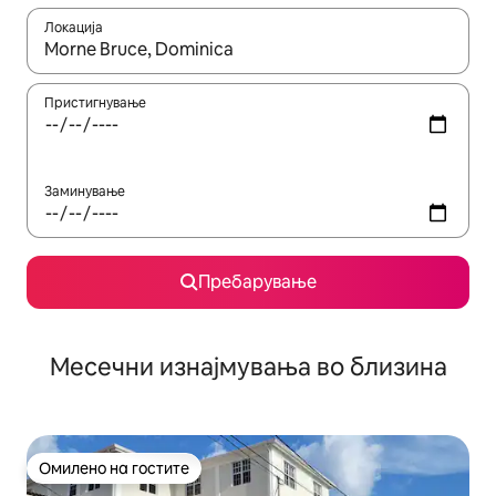
Локација
Кога резултатите се достапни, движете се со копчињата со 
Пристигнување
Заминување
Пребарување
Месечни изнајмувања во близина
Омилено на гостите
Омилено на гостите