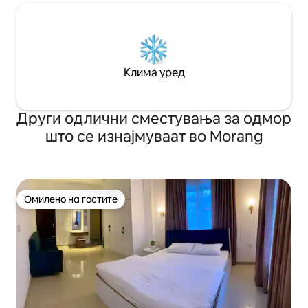
Клима уред
Други одлични сместувања за одмор
што се изнајмуваат во Morang
Омилено на гостите
Омилено на гостите