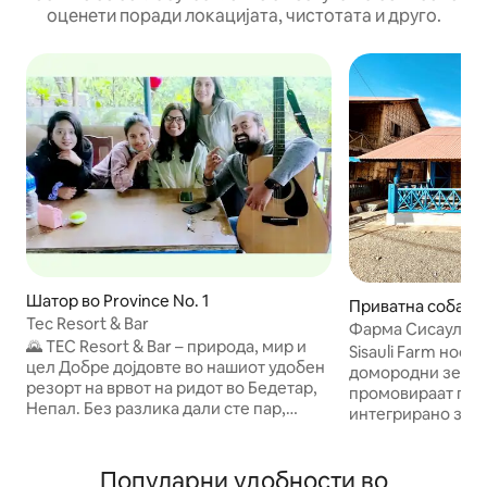
оценети поради локацијата, чистотата и друго.
Шатор во Province No. 1
Приватна соба во 
Tec Resort & Bar
Фарма Сисаули
🌄 TEC Resort & Bar – природа, мир и
Sisauli Farm носи
цел Добре дојдовте во нашиот удобен
домородни земјо
резорт на врвот на ридот во Бедетар,
промовираат пер
Непал. Без разлика дали сте пар,
интегрирано земј
самостоен патник или група пријатели
фармата се смест
— ова е вашиот дом на Хималаите. 🏕️
живина, добиток
Кампување под ѕвезди | 🔥 Оган и
Популарни удобности во
на зеленчук, култ