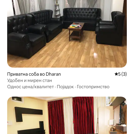
Приватна соба во Dharan
Просечна
5 (3)
Удобен и мирен стан
Однос цена/квалитет
·
Појадок
·
Гостопримство