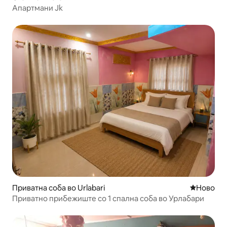
Апартмани Jk
Приватна соба во Urlabari
Ново сме
Ново
Приватно прибежиште со 1 спална соба во Урлабари