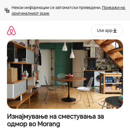
Прескокни
Некои информации се автоматски преведени. 
Прикажи на 
на
оригиналниот јазик
содржина
Use app
Изнајмување на сместувања за
одмор во Morang