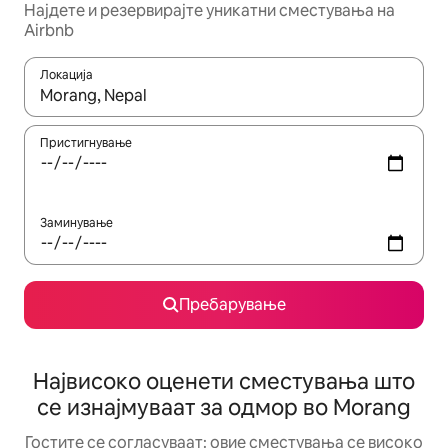
Најдете и резервирајте уникатни сместувања на
Airbnb
Локација
Кога резултатите се достапни, движете се со копчињата со 
Пристигнување
Заминување
Пребарување
Највисоко оценети сместувања што
се изнајмуваат за одмор во Morang
Гостите се согласуваат: овие сместувања се високо