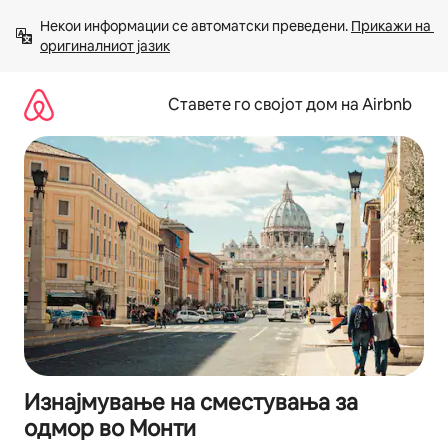
Прескокни
Некои информации се автоматски преведени. 
Прикажи на 
на
оригиналниот јазик
содржина
Ставете го својот дом на Airbnb
Изнајмување на сместувања за
одмор во Монти