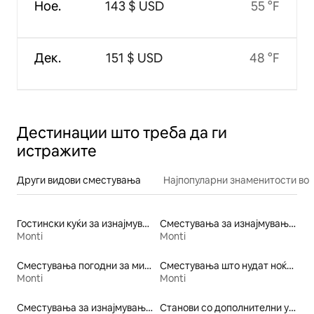
Ное.
143 $ USD
55 °F
Дек.
151 $ USD
48 °F
Дестинации што треба да ги
истражите
Други видови сместувања
Најпопуларни знаменитости во 
Гостински куќи за изнајмување
Сместувања за изнајмување погодни за семејства
Monti
Monti
Сместувања погодни за миленичиња
Сместувања што нудат ноќевање со појадок
Monti
Monti
Сместувања за изнајмување со сауна
Станови со дополнителни услуги за изнајмување