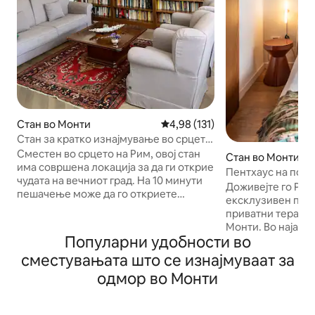
Стан во Монти
Просечна оцена: 4,98 од 5, 13
4,98 (131)
Стан за кратко изнајмување во срцето
на Рим
Сместен во срцето на Рим, овој стан
Стан во Монти
има совршена локација за да ги открие
Пентхаус на покр
чудата на вечниот град. На 10 минути
2 приватни терас
Доживејте го Рим
пешачење може да го откриете
ексклузивен пент
античкиот Рим и Колосеумот; да
приватни тераси 
стигнете до Сент Мери Мајор или до
Монти. Во најавтентичното и
скриениот скапоцен камен на Сент
Популарни удобности во
најживописното 
Праседе; да се восхитувате на
историскиот цента
сместувањата што се изнајмуваат за
работата на Микеланџело во Свети
Ciancaleoni 45, н
Петар во Винколи каде што се наоѓа
одмор во Монти
минути пеш од м
неговиот познат Мојсеј; да седите во
Cavour и на само
кафуле покрај плоштадот, да уживате
Колосеумот, ве ч
во сонцето и да пиете аперитив; да