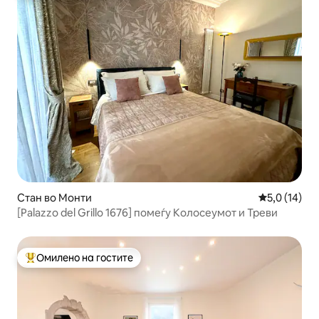
Стан во Монти
Просечна оц
5,0 (14)
[Palazzo del Grillo 1676] помеѓу Колосеумот и Треви
Омилено на гостите
Меѓу најуспешните „Омилени на гостите“