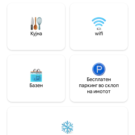
елегантно засол
уживате во најдобрите ресторани што
на Рим. Овде не само што ќе
областа може да ги понуди. Ќе бидете
престојувате во 
разгалени за избор!
на тоа. *** Секој гостин ќе има комплет
постелнина: 1 крп
лице, 1 крпа за би
Кујна
wifi
Бесплатен
Базен
паркинг во склоп
на имотот