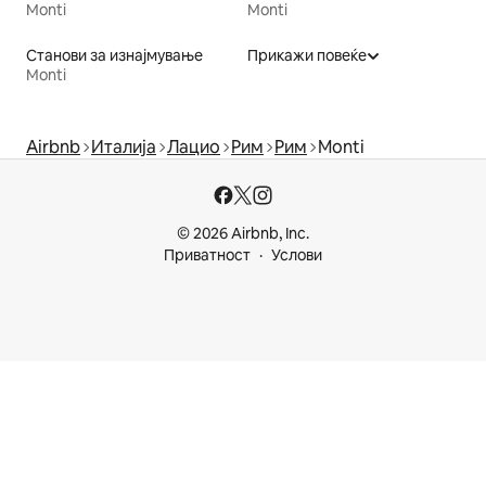
Monti
Monti
Станови за изнајмување
Прикажи повеќе
Monti
Airbnb
Италија
Лацио
Рим
Рим
Monti
© 2026 Airbnb, Inc.
Приватност
Услови