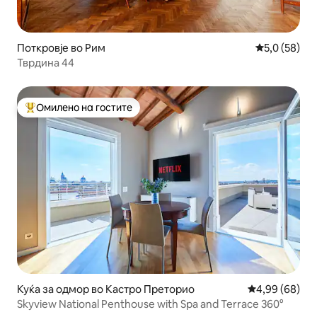
Поткровје во Рим
Просечна оц
5,0 (58)
Тврдина 44
Омилено на гостите
Меѓу најуспешните „Омилени на гостите“
Куќа за одмор во Кастро Преторио
Просечна оце
4,99 (68)
Skyview National Penthouse with Spa and Terrace 360°