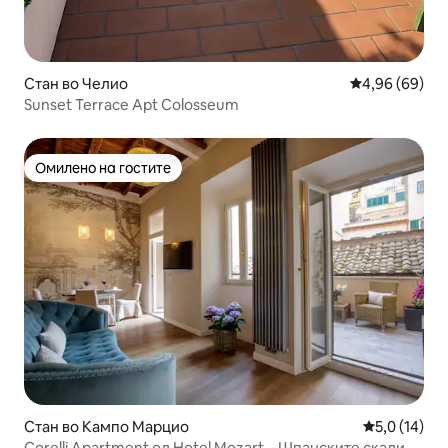
Стан во Челио
Просечна оце
4,96 (69)
Sunset Terrace Apt Colosseum
Омилено на гостите
Омилено на гостите
Стан во Кампо Марцио
Просечна оц
5,0 (14)
Corelli Apartment од Hotel Mozart – Шпанските скали