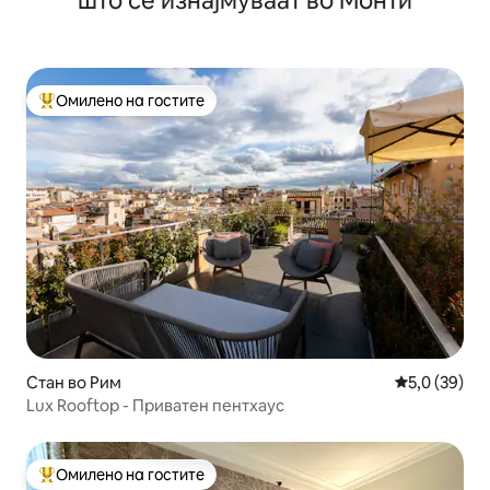
што се изнајмуваат во Монти
Омилено на гостите
Меѓу најуспешните „Омилени на гостите“
Стан во Рим
Просечна оц
5,0 (39)
Lux Rooftop - Приватен пентхаус
Омилено на гостите
Меѓу најуспешните „Омилени на гостите“