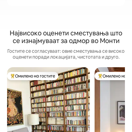
Највисоко оценети сместувања што
се изнајмуваат за одмор во Монти
Гостите се согласуваат: овие сместувања се високо
оценети поради локацијата, чистотата и друго.
Омилено на гостите
Омилено на го
Меѓу најуспешните „Омилени на гостите“
Меѓу најуспешни