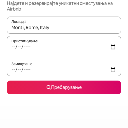
Најдете и резервирајте уникатни сместувања на
Airbnb
Локација
Кога резултатите се достапни, движете се со копчињата со 
Пристигнување
Заминување
Пребарување