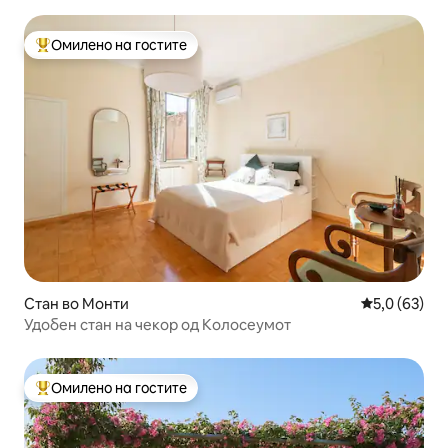
Омилено на гостите
Меѓу најуспешните „Омилени на гостите“
Стан во Монти
Просечна оц
5,0 (63)
Удобен стан на чекор од Колосеумот
Омилено на гостите
Меѓу најуспешните „Омилени на гостите“