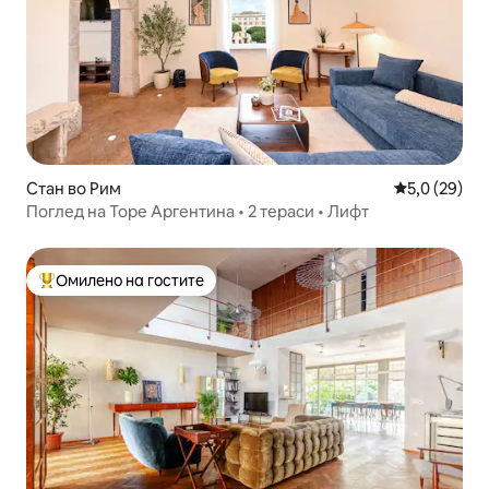
Стан во Рим
Просечна оц
5,0 (29)
Поглед на Торе Аргентина • 2 тераси • Лифт
Омилено на гостите
Меѓу најуспешните „Омилени на гостите“