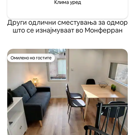
Клима уред
Други одлични сместувања за одмор
што се изнајмуваат во Монферран
Омилено на гостите
Омилено на гостите