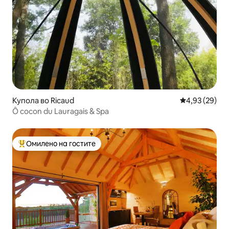
Купола во Ricaud
Просечна оце
4,93 (29)
Ô cocon du Lauragais & Spa
Омилено на гостите
Меѓу најуспешните „Омилени на гостите“