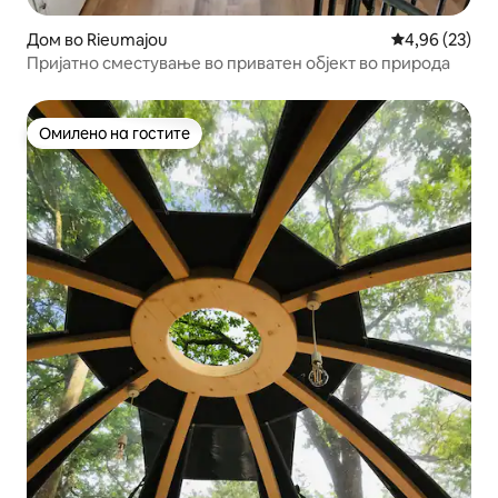
Дом во Rieumajou
Просечна оце
4,96 (23)
Пријатно сместување во приватен објект во природа
Омилено на гостите
Омилено на гостите