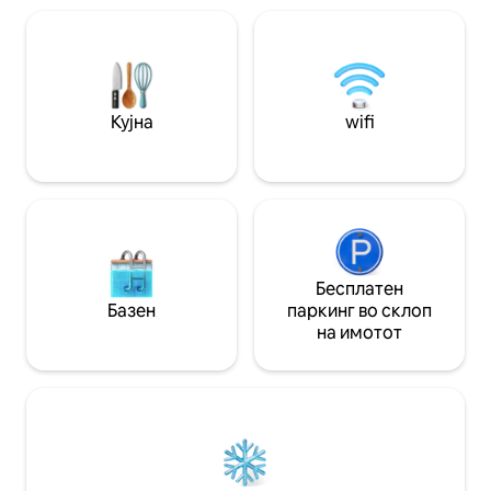
минути од центарот на градот, на 3
со дневна соба, 
минути од Жарден де Плант, на 6
двоен кревет и м
минути од стадионот на Тулуза и на 10
со посебен тоале
минути од казиното Бариер.
италијански туш
тераса со поглед
Кујна
wifi
Бесплатен
Базен
паркинг во склоп
на имотот