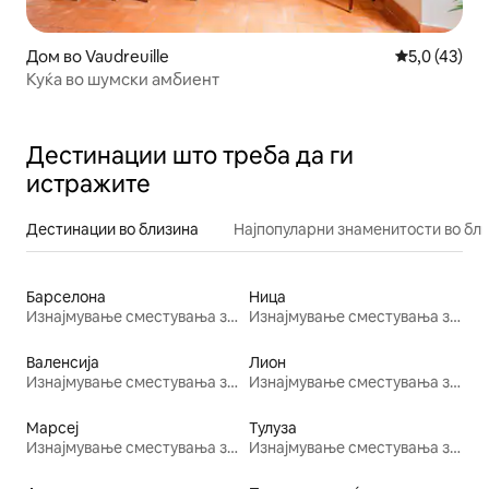
Дом во Vaudreuille
Просечна оц
5,0 (43)
Куќа во шумски амбиент
Дестинации што треба да ги
истражите
Дестинации во близина
Најпопуларни знаменитости во бл
Барселона
Ница
Изнајмување сместувања за одмор
Изнајмување сместувања за одмор
Валенсија
Лион
Изнајмување сместувања за одмор
Изнајмување сместувања за одмор
Марсеј
Тулуза
Изнајмување сместувања за одмор
Изнајмување сместувања за одмор