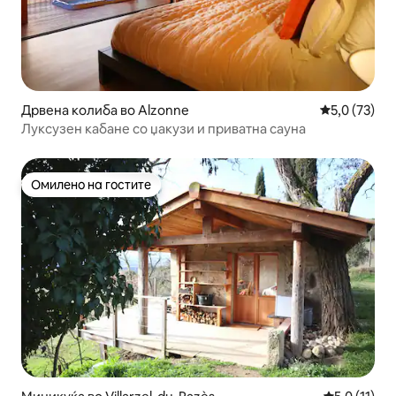
Дрвена колиба во Alzonne
Просечна оц
5,0 (73)
Луксузен кабане со џакузи и приватна сауна
Омилено на гостите
Омилено на гостите