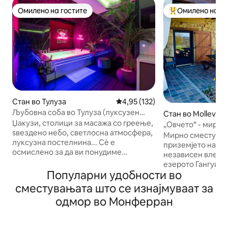
Омилено на гостите
Омилено на го
Омилено на гостите
Меѓу најуспешни
Стан во Тулуза
Просечна оцена: 4,95 од 5, 13
4,95 (132)
Љубовна соба во Тулуза (луксузен
Стан во Molleville
апартман, приватен спа центар)
Џакузи, столици за масажа со греење,
„Овчето“ - мирен
ѕвездено небо, светлосна атмосфера,
планина
Мирно сместување
луксузна постелнина... Сè е
приземјето на на
осмислено за да ви понудиме
независен влез, 
уникатно искуство, со загарантиран
езерото Гангуиз,
момент на релаксација!
Популарни удобности во
Пиринеи и овците
Дополнителни опции се достапни на
Можност за прис
сместувањата што се изнајмуваат за
барање за да го направиме вашиот
или со велосипед
одмор во Монферран
престој уште попријатен. Сместен во
Пристап до наути
квартот Буска, на неколку чекори од
автомобил 10 минути. Оцене
мостот Пон де Демуазел, станот е на 5
климатизирана шт