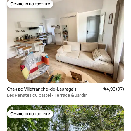
Омилено на гостите
Омилено на гостите
Стан во Villefranche-de-Lauragais
Просечна оце
4,93 (97)
Les Penates du pastel - Terrace & Jardin
Омилено на гостите
Омилено на гостите