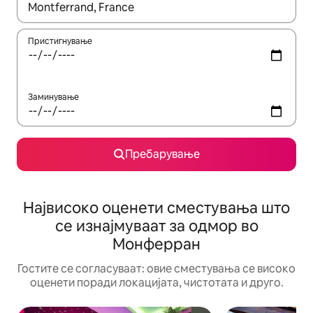
Кога резултатите се достапни, движете се со копчињата со 
Пристигнување
Заминување
Пребарување
Највисоко оценети сместувања што
се изнајмуваат за одмор во
Монферран
Гостите се согласуваат: овие сместувања се високо
оценети поради локацијата, чистотата и друго.