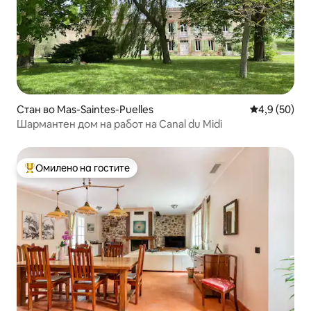
Стан во Mas-Saintes-Puelles
Просечна оц
4,9 (50)
Шармантен дом на работ на Canal du Midi
Омилено на гостите
Меѓу најуспешните „Омилени на гостите“