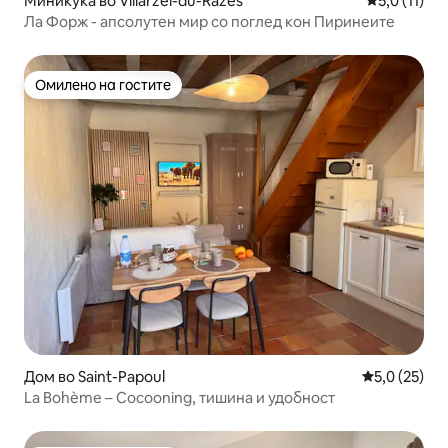
Миникуќа во Villarzel-du-Razès
Просечна оц
5,0 (11)
Ла Форж - апсолутен мир со поглед кон Пиринеите
Омилено на гостите
Омилено на гостите
Дом во Saint-Papoul
Просечна оц
5,0 (25)
La Bohème – Cocooning, тишина и удобност