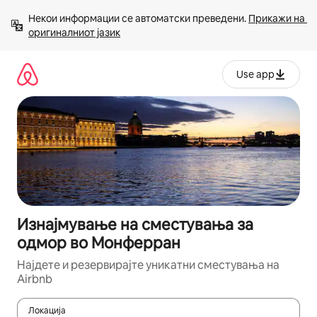
Прескокни
Некои информации се автоматски преведени. 
Прикажи на 
на
оригиналниот јазик
содржина
Use app
Изнајмување на сместувања за
одмор во Монферран
Најдете и резервирајте уникатни сместувања на
Airbnb
Локација