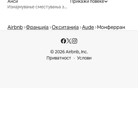
Анси
Прикажи повеќе
Изнајмување сместувања за одмор
Airbnb
Франција
Окситанија
Aude
Монферран
© 2026 Airbnb, Inc.
Приватност
Услови