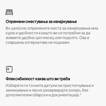
Опремени сместувања за изнајмување
Во целосно опремените места за изнајмување има
кујна и удобности коишто ви се потребни за да
живеете удобно цел месец или подолго. Ова е
совршена алтернатива на поднаем.
Флексибилност каква што ви треба
Изберете ги точните датуми на пристигнување и
заминување и лесно резервирајте онлајн, без
дополнителни обврски и документација.*