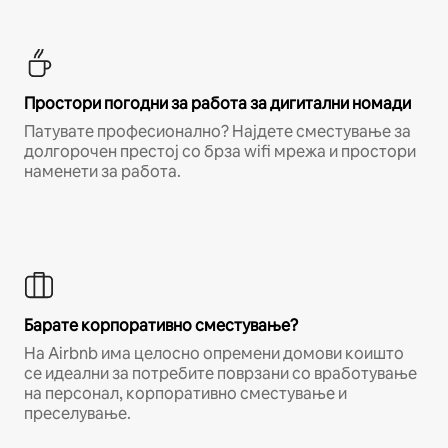
Простори погодни за работа за дигитални номади
Патувате професионално? Најдете сместување за
долгорочен престој со брза wifi мрежа и простори
наменети за работа.
Барате корпоративно сместување?
На Airbnb има целосно опремени домови коишто
се идеални за потребите поврзани со вработување
на персонал, корпоративно сместување и
преселување.