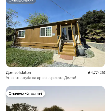
Супердомаќин
Супердомаќин
Дом во Isleton
Просечна оце
4,77 (26)
Уникатна куќа на дрво на реката Делта!
Омилено на гостите
Омилено на гостите