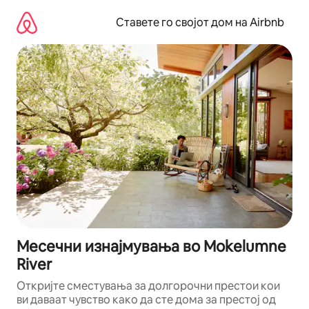
Прескокни
на
Ставете го својот дом на Airbnb
содржина
Месечни изнајмувања во Mokelumne
River
Откријте сместувања за долгорочни престои кои
ви даваат чувство како да сте дома за престој од