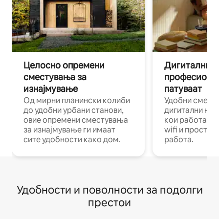
Целосно опремени
Дигитални н
сместувања за
професиона
изнајмување
патуваат
Од мирни планински колиби
Удобни смест
до удобни урбани станови,
дигитални ном
овие опремени сместувања
кои работат н
за изнајмување ги имаат
wifi и простор
сите удобности како дом.
работа.
Удобности и поволности за подолги
престои