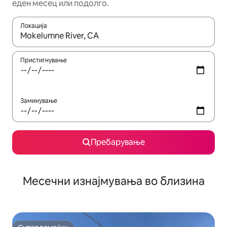
еден месец или подолго.
Локација
Кога резултатите се достапни, движете се со копчињата со 
Пристигнување
Заминување
Пребарување
Месечни изнајмувања во близина