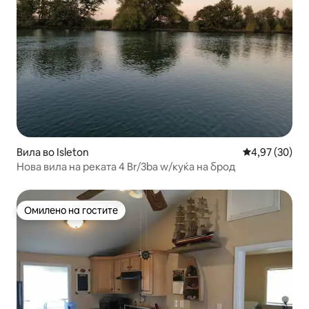
Вила во Isleton
Просечна оце
4,97 (30)
Нова вила на реката 4 Br/3ba w/куќа на брод
Омилено на гостите
Омилено на гостите