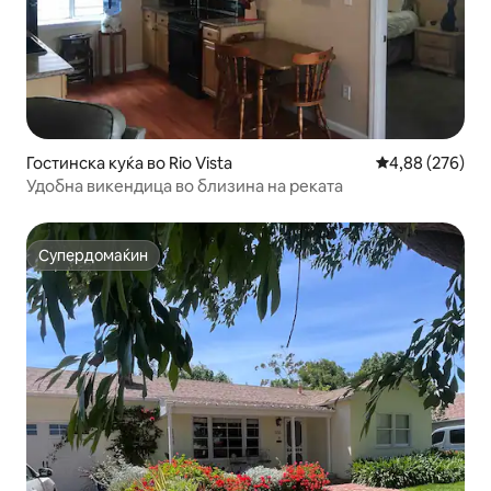
Гостинска куќа во Rio Vista
Просечна оцен
4,88 (276)
Удобна викендица во близина на реката
Супердомаќин
Супердомаќин