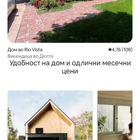
Дом во Rio Vista
Просечна оцен
4,76 (108)
Викендица во Делта
Удобност на дом и одлични месечни
цени