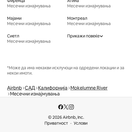
Фиренца
Атина
Месечни изнајмувања
Месечни изнајмувања
Мајами
Монтреал
Месечни изнајмувања
Месечни изнајмувања
Сиетл
Прикажи повеќе
Месечни изнајмувања
*Може да има некакви исклучоци на одредени локации и за
некои имоти.
Airbnb
САД
Калифорнија
Mokelumne River
Месечни изнајмувања
© 2026 Airbnb, Inc.
Приватност
Услови