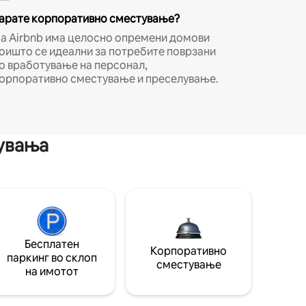
арате корпоративно сместување?
а Airbnb има целосно опремени домови
оишто се идеални за потребите поврзани
о вработување на персонал,
орпоративно сместување и преселување.
мувања
Бесплатен
Корпоративно
паркинг во склоп
сместување
на имотот