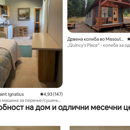
Дрвена колиба во Missoula
П
County
„Quincy's Place“ - колиба за о
од 5, 466 рецензии
шумата
aint Ignatius
Просечна оцена: 4,93 од 5, 147 рецензии
4,93 (147)
о машина за перење/сушење
обност на дом и одлични месечни ц