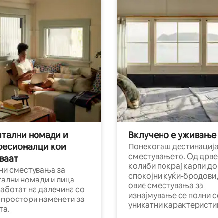
тални номади и
Вклучено е уживање
фесионалци кои
Понекогаш дестинација
сместувањето. Од дрве
ваат
колиби покрај карпи до
ни сместувања за
спокојни куќи-бродови,
тални номади и лица
овие сместувања за
работат на далечина со
изнајмување се полни с
и простори наменети за
уникатни карактеристи
та.