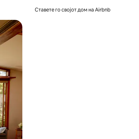
Ставете го својот дом на Airbnb
ње или со лизгање.