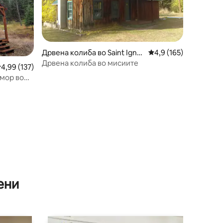
Дрвена колиба во Saint Ignat
Просечна оцена: 4,9 
4,9 (165)
ius
Дрвена колиба во мисиите
росечна оцена: 4,99 од 5, 137 рецензии
4,99 (137)
дмор во
ени