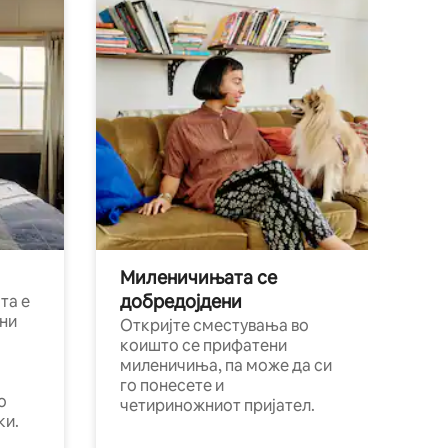
Миленичињата се
добредојдени
та е
ни
Откријте сместувања во
коишто се прифатени
миленичиња, па може да си
го понесете и
о
четириножниот пријател.
ки.