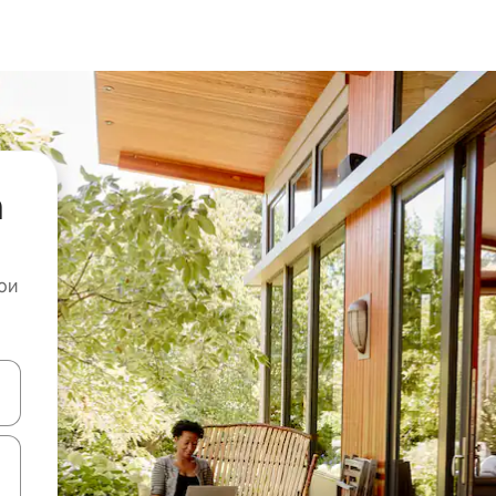
а
ои
копчињата со стрелки нагоре и надолу или истражувајте со допира