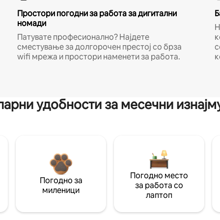
Простори погодни за работа за дигитални
Б
номади
Н
Патувате професионално? Најдете
к
сместување за долгорочен престој со брза
с
wifi мрежа и простори наменети за работа.
к
арни удобности за месечни изнај
Погодно место
Погодно за
за работа со
миленици
лаптоп