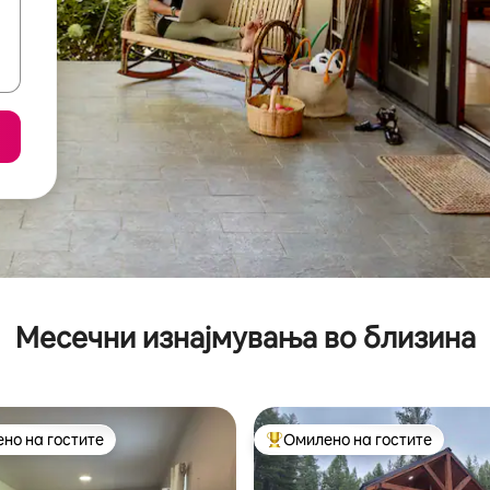
Месечни изнајмувања во близина
но на гостите
Омилено на гостите
јуспешните „Омилени на гостите“
Меѓу најуспешните „Омилени 