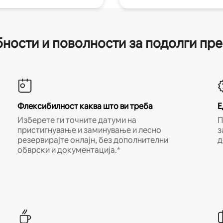
ности и поволности за подолги пр
Флексибилност каква што ви треба
Е
Изберете ги точните датуми на
П
пристигнување и заминување и лесно
з
резервирајте онлајн, без дополнителни
д
обврски и документација.*