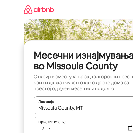
Прескокни
на
содржина
Месечни изнајмувањ
во Missoula County
Откријте сместувања за долгорочни прест
кои ви даваат чувство како да сте дома за
престој од еден месец или подолго.
Локација
Кога резултатите се достапни, движете се со 
Пристигнување