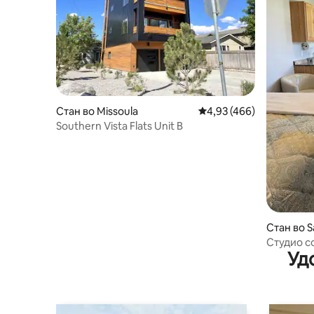
Стан во Missoula
Просечна оцена: 4,93 
4,93 (466)
Southern Vista Flats Unit B
Стан во S
Студио с
Уд
алишта.