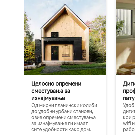
Целосно опремени
Диги
сместувања за
про
изнајмување
пату
Од мирни планински колиби
Удоб
до удобни урбани станови,
диги
овие опремени сместувања
кои 
за изнајмување ги имаат
wifi 
сите удобности како дом.
рабо