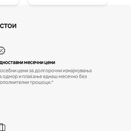
естои
дноставни месечни цени
осебни цени за долгорочни изнајмувања
а одмор и плаќање еднаш месечно без
ополнителни трошоци.*