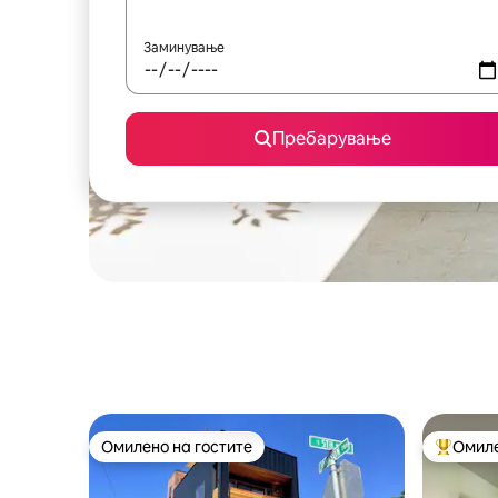
Заминување
Пребарување
Омилено на гостите
Омиле
Омилено на гостите
Меѓу на