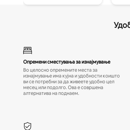
Удоб
Опремени сместувања за изнајмување
Во целосно опремените места за
изнајмување има кујна и удобности коишто
ви се потребни за да живеете удобно цел
месец или подолго. Ова е совршена
алтернатива на поднаем.