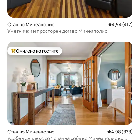
Стан во Минеаполис
Просечна оцен
4,94 (417)
Уметнички и просторен дом во Минеаполис
Омилено на гостите
Меѓу најуспешните „Омилени на гостите“
Стан во Минеаполис
Просечна оцен
4,98 (333)
Удобен дуплекс со 1 спална соба во Минеаполис во