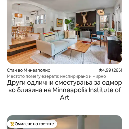
Стан во Минеаполис
Просечна оцен
4,99 (265)
Местото помеѓу езерата: инспирирано и мирно
Други одлични сместувања за одмор
во близина на Minneapolis Institute of
Art
Омилено на гостите
Меѓу најуспешните „Омилени на гостите“