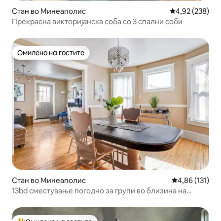
Стан во Минеаполис
Просечна оцен
4,92 (238)
Прекрасна викторијанска соба со 3 спални соби
Омилено на гостите
Омилено на гостите
Стан во Минеаполис
Просечна оцен
4,86 (131)
13bd сместување погодно за групи во близина на
улицата и стадионот Eat Street