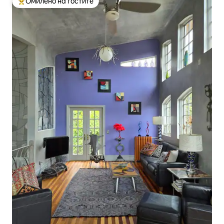
Омилено на гостите
Меѓу најуспешните „Омилени на гостите“