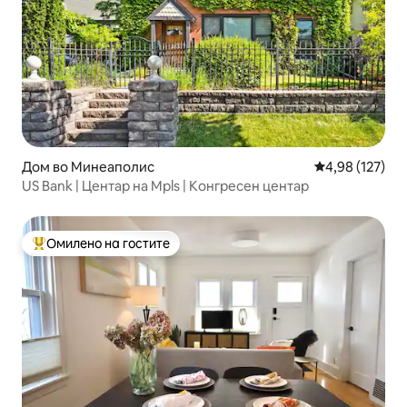
Дом во Минеаполис
Просечна оцен
4,98 (127)
US Bank | Центар на Mpls | Конгресен центар
Омилено на гостите
Меѓу најуспешните „Омилени на гостите“