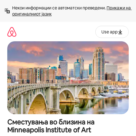
Прескокни
Некои информации се автоматски преведени. 
Прикажи на 
на
оригиналниот јазик
содржина
Use app
Сместувања во близина на
Minneapolis Institute of Art