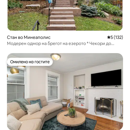
Стан во Минеаполис
Просечна о
5 (132)
Модерен одмор на брегот на езерото * Чекори до
езеро и јадење
Омилено на гостите
Омилено на гостите