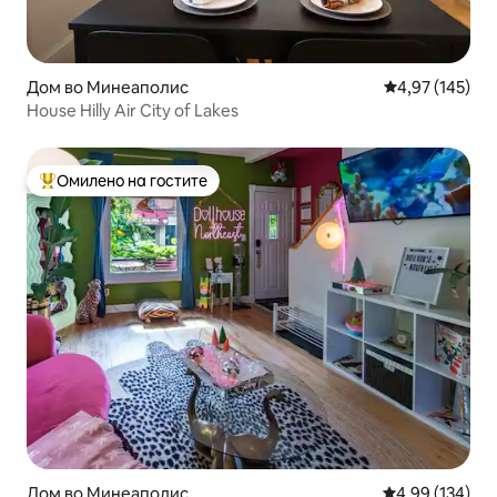
Дом во Минеаполис
Просечна оцен
4,97 (145)
House Hilly Air City of Lakes
Омилено на гостите
Меѓу најуспешните „Омилени на гостите“
Дом во Минеаполис
Просечна оцен
4,99 (134)