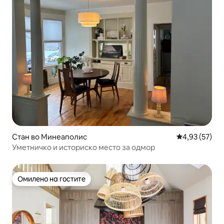
Стан во Минеаполис
Просечна оце
4,93 (57)
Уметничко и историско место за одмор
Омилено на гостите
Омилено на гостите