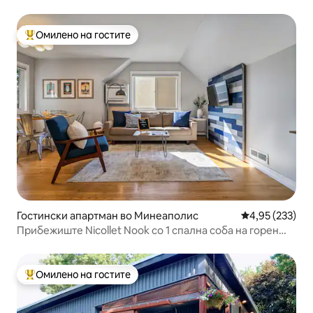
поволности
Омилено на гостите
Меѓу најуспешните „Омилени на гостите“
Гостински апартман во Минеаполис
Просечна оцен
4,95 (233)
Прибежиште Nicollet Nook со 1 спална соба на горен
кат
Омилено на гостите
Меѓу најуспешните „Омилени на гостите“