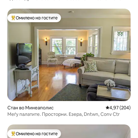
близина на центарот, аеродромот и MOA
Омилено на гостите
Меѓу најуспешните „Омилени на гостите“
Стан во Минеаполис
Просечна оцен
4,97 (204)
Меѓу палатите. Просторни. Езера, Dntwn, Conv Ctr
Омилено на гостите
Меѓу најуспешните „Омилени на гостите“