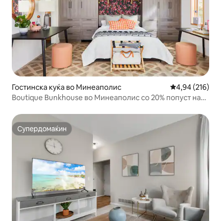
Гостинска куќа во Минеаполис
Просечна оцен
4,94 (216)
Boutique Bunkhouse во Минеаполис со 20% попуст на
повеќе од 7 дена!
Супердомаќин
Супердомаќин