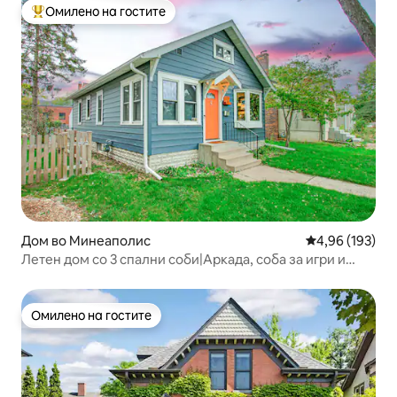
Омилено на гостите
Меѓу најуспешните „Омилени на гостите“
Дом во Минеаполис
Просечна оцен
4,96 (193)
Летен дом со 3 спални соби|Аркада, соба за игри и
луксуз во близина на MOA/MSP
Омилено на гостите
Омилено на гостите