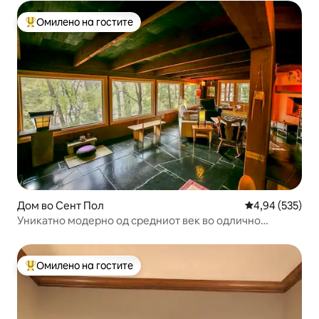
Омилено на гостите
Меѓу најуспешните „Омилени на гостите“
Дом во Сент Пол
Просечна оцен
4,94 (535)
Уникатно модерно од средниот век во одлично
соседство
Омилено на гостите
Меѓу најуспешните „Омилени на гостите“