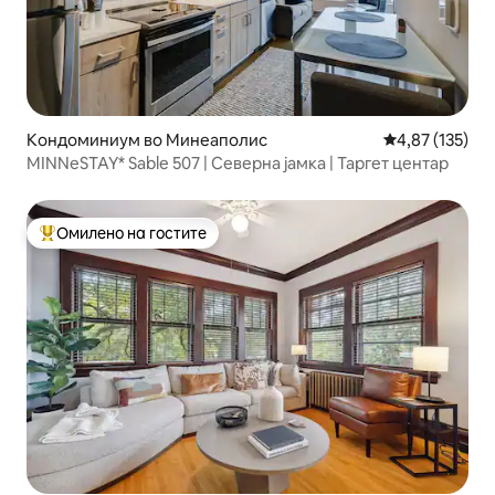
Кондоминиум во Минеаполис
Просечна оцен
4,87 (135)
MINNeSTAY* Sable 507 | Северна јамка | Таргет центар
Омилено на гостите
Меѓу најуспешните „Омилени на гостите“