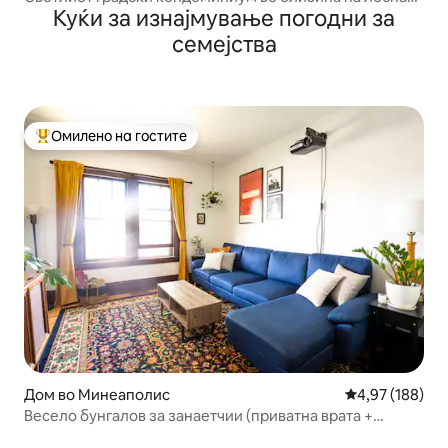
Куќи за изнајмување погодни за
железница
семејства
Омилено на гостите
Меѓу најуспешните „Омилени на гостите“
Дом во Минеаполис
Просечна оцен
4,97 (188)
Весело бунгалов за занаетчии (приватна врата +
миленичиња)