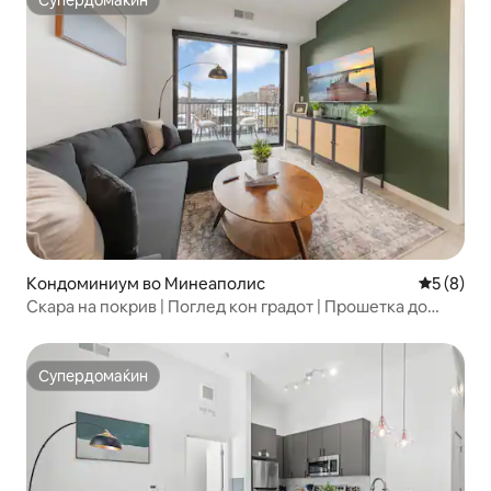
Супердомаќин
Супердомаќин
Кондоминиум во Минеаполис
Просечна
5 (8)
Скара на покрив | Поглед кон градот | Прошетка до
езерата
Супердомаќин
Супердомаќин