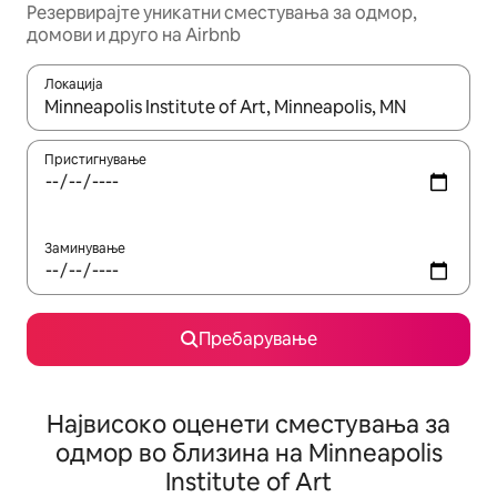
Резервирајте уникатни сместувања за одмор,
домови и друго на Airbnb
Локација
Кога резултатите се достапни, движете се со копчињата со 
Пристигнување
Заминување
Пребарување
Највисоко оценети сместувања за
одмор во близина на Minneapolis
Institute of Art