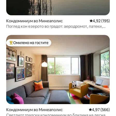
Кондоминиум во Минеаполис
Просечна оцен
4,92 (195)
Поглед кон езерото во градот: аеродромот, патеки,
прекрасно!
Омилено на гостите
Меѓу најуспешните „Омилени на гостите“
Кондоминиум во Минеаполис
Просечна оцен
4,97 (566)
Светлиот градски кондоминиум во близина на лесната