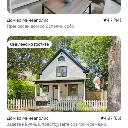
Дом во Минеаполис
Просечна оц
4,7 (44)
Прекрасен дом со 2 спални соби
Омилено на гостите
Омилено на гостите
Дом во Минеаполис
Просечна оце
4,97 (65)
Јадете на улица, престојувајте со игри и семејни