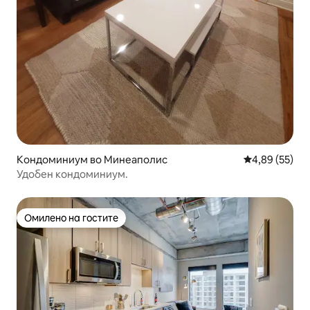
Кондоминиум во Минеаполис
Просечна оце
4,89 (55)
Удобен кондоминиум.
Омилено на гостите
Омилено на гостите