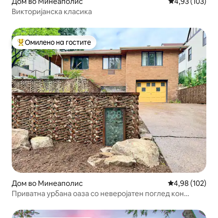
Дом во Минеаполис
Просечна оцен
4,93 (103)
Викторијанска класика
Омилено на гостите
Меѓу најуспешните „Омилени на гостите“
Дом во Минеаполис
Просечна оцен
4,98 (102)
Приватна урбана оаза со неверојатен поглед кон
центарот на градот