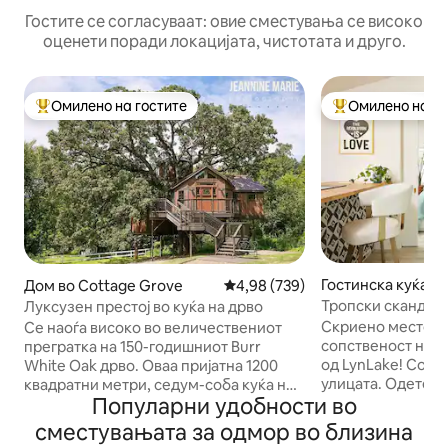
Гостите се согласуваат: овие сместувања се високо
оценети поради локацијата, чистотата и друго.
Омилено на гостите
Омилено на го
Меѓу најуспешните „Омилени на гостите“
Меѓу најуспешни
Гостинска куќа в
Дом во Cottage Grove
Просечна оцена: 4,98 од 5, 73
4,98 (739)
олис
Тропски скандин
Луксузен престој во куќа на дрво
во Аптаун
Скриено место в
Се наоѓа високо во величествениот
сопственост на ди
прегратка на 150-годишниот Burr
од LynLake! Со п
White Oak дрво. Оваа пријатна 1200
улицата. Одете п
квадратни метри, седум-соба куќа не
Популарни удобности во
места како Wreckt
само што има неверојатни погледи,
Up Down Arcade 
туку има и волшебни и восхитувачки
сместувањата за одмор во близина
Уживајте во прив
изненадувања кои одговараат на