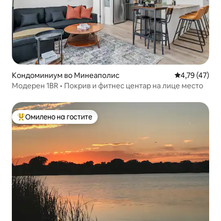
Кондоминиум во Минеаполис
Просечна оце
4,79 (47)
Модерен 1BR • Покрив и фитнес центар на лице место
Омилено на гостите
Меѓу најуспешните „Омилени на гостите“