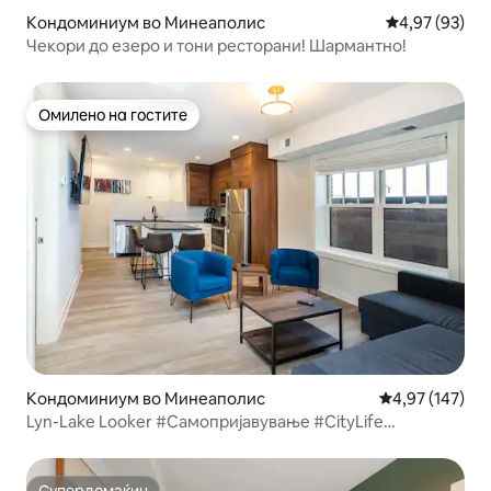
Кондоминиум во Минеаполис
Просечна оце
4,97 (93)
Чекори до езеро и тони ресторани! Шармантно!
Омилено на гостите
Омилено на гостите
Кондоминиум во Минеаполис
Просечна оцен
4,97 (147)
Lyn-Lake Looker #Самопријавување #CityLife
#Локација