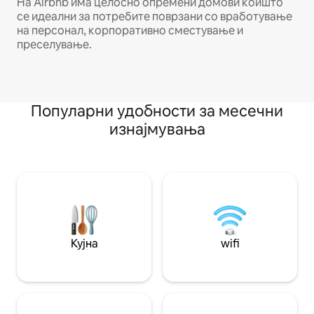
На Airbnb има целосно опремени домови коишто
се идеални за потребите поврзани со вработување
на персонал, корпоративно сместување и
преселување.
Популарни удобности за месечни
изнајмувања
Кујна
wifi