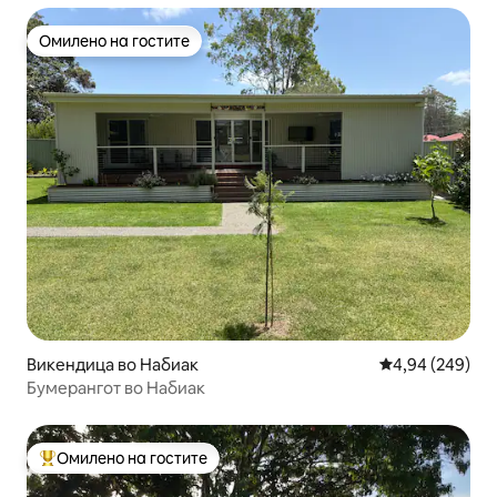
Омилено на гостите
Омилено на гостите
Викендица во Набиак
Просечна оцена
4,94 (249)
Бумерангот во Набиак
Омилено на гостите
Меѓу најуспешните „Омилени на гостите“