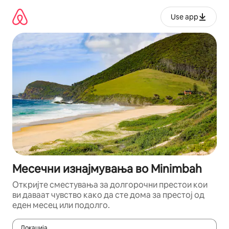
Прескокни
на
Use app
содржина
Месечни изнајмувања во Minimbah
Откријте сместувања за долгорочни престои кои
ви даваат чувство како да сте дома за престој од
еден месец или подолго.
Локација