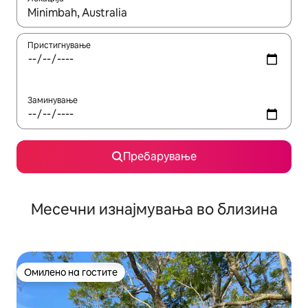
Кога резултатите се достапни, движете се со копчињата со 
Пристигнување
Заминување
Пребарување
Месечни изнајмувања во близина
Омилено на гостите
Омилено на гостите