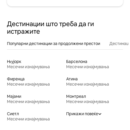
Дестинации што треба да ги
истражите
Популарни дестинации за продолжени престои
Дестинаци
Њујорк
Барселона
Месечни изнајмувања
Месечни изнајмувања
Фиренца
Атина
Месечни изнајмувања
Месечни изнајмувања
Мајами
Монтреал
Месечни изнајмувања
Месечни изнајмувања
Сиетл
Прикажи повеќе
Месечни изнајмувања