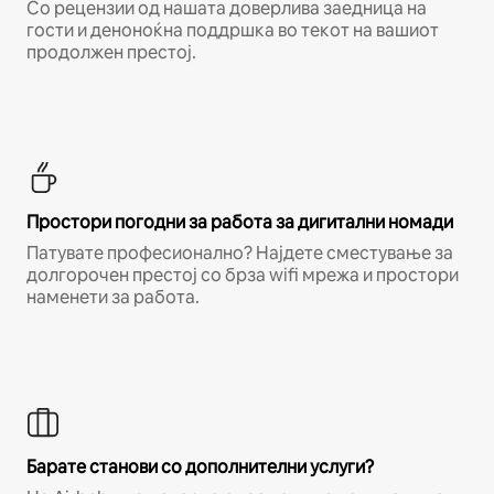
Со рецензии од нашата доверлива заедница на
гости и деноноќна поддршка во текот на вашиот
продолжен престој.
Простори погодни за работа за дигитални номади
Патувате професионално? Најдете сместување за
долгорочен престој со брза wifi мрежа и простори
наменети за работа.
Барате станови со дополнителни услуги?