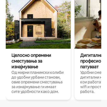
Целосно опремени
Дигитални н
сместувања за
професиона
изнајмување
патуваат
Од мирни планински колиби
Удобни смест
до удобни урбани станови,
дигитални ном
овие опремени сместувања
кои работат н
за изнајмување ги имаат
wifi и простор
сите удобности како дом.
работа.