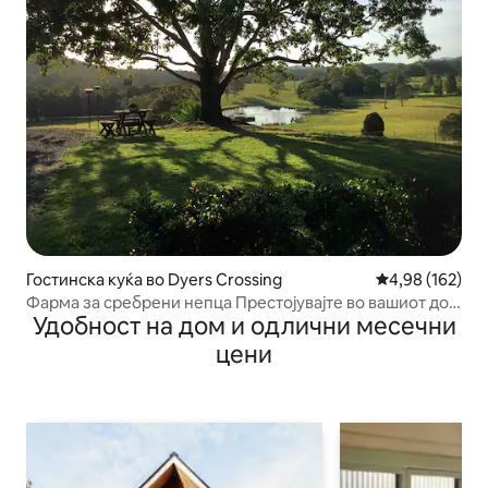
Гостинска куќа во Dyers Crossing
Просечна оцен
4,98 (162)
Фарма за сребрени непца Престојувајте во вашиот дом
Удобност на дом и одлични месечни
далеку од дома
цени