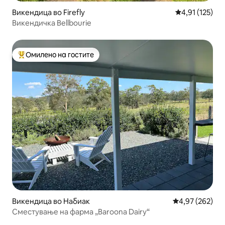
Викендица во Firefly
Просечна оцен
4,91 (125)
Викендичка Bellbourie
Омилено на гостите
Меѓу најуспешните „Омилени на гостите“
Викендица во Набиак
Просечна оцен
4,97 (262)
Сместување на фарма „Baroona Dairy“