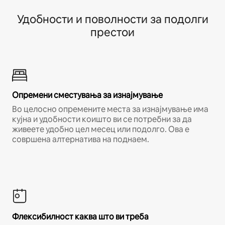
Удобности и поволности за подолги
престои
Опремени сместувања за изнајмување
Во целосно опремените места за изнајмување има
кујна и удобности коишто ви се потребни за да
живеете удобно цел месец или подолго. Ова е
совршена алтернатива на поднаем.
Флексибилност каква што ви треба