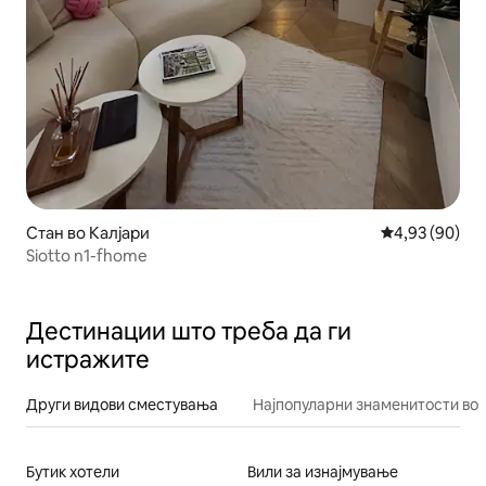
Стан во Калјари
Просечна оце
4,93 (90)
Siotto n1-fhome
Дестинации што треба да ги
истражите
Други видови сместувања
Најпопуларни знаменитости во 
Бутик хотели
Вили за изнајмување