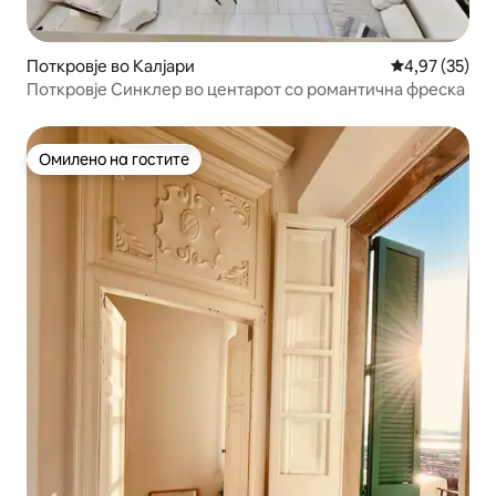
Поткровје во Калјари
Просечна оце
4,97 (35)
Поткровје Синклер во центарот со романтична фреска
Омилено на гостите
Омилено на гостите