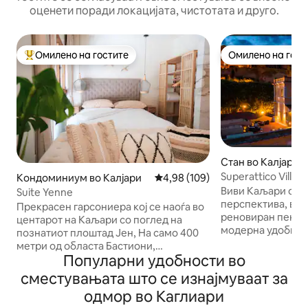
оценети поради локацијата, чистотата и друго.
Омилено на гостите
Омилено на гост
Меѓу најуспешните „Омилени на гостите“
Омилено на гост
Стан во Калјари
Superattico Villan
Кондоминиум во Калјари
Просечна оцена: 4,98 од 5, 10
4,98 (109)
Виви Каљари од 
Suite Yenne
перспектива, во
Прекрасен гарсониера кој се наоѓа во
реновиран пентха
центарот на Каљари со поглед на
модерна удобнос
познатиот плоштад Јен, На само 400
Кратка прошетка о
метри од областа Бастиони,
Remy во близина
Популарни удобности во
вклучувајќи ја и онаа на Сент Реми и на
ресторани и екск
само 600 метри од пристаништето, во
сместувањата што се изнајмуваат за
Голема тераса од
срцето на ноќниот живот, полно со
одмор во Каглиари
со неверојатен п
клубови, ресторани и продавници за