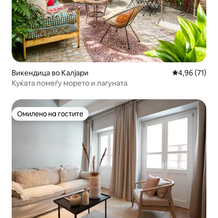
Викендица во Калјари
Просечна оце
4,96 (71)
Куќата помеѓу морето и лагуната
Омилено на гостите
Омилено на гостите