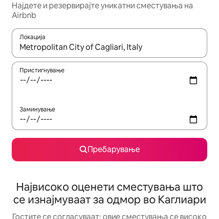
Најдете и резервирајте уникатни сместувања на
Airbnb
Локација
Кога резултатите се достапни, движете се со копчињата со 
Пристигнување
Заминување
Пребарување
Највисоко оценети сместувања што
се изнајмуваат за одмор во Каглиари
Гостите се согласуваат: овие сместувања се високо