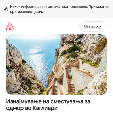
Прескокни
Некои информации се автоматски преведени. 
Прикажи на 
на
оригиналниот јазик
содржина
Use app
Изнајмување на сместувања за
одмор во Каглиари