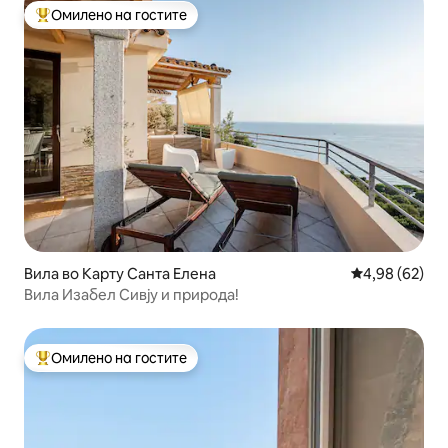
Омилено на гостите
Меѓу најуспешните „Омилени на гостите“
Вила во Карту Санта Елена
Просечна оце
4,98 (62)
Вила Изабел Сивју и природа!
Омилено на гостите
Меѓу најуспешните „Омилени на гостите“