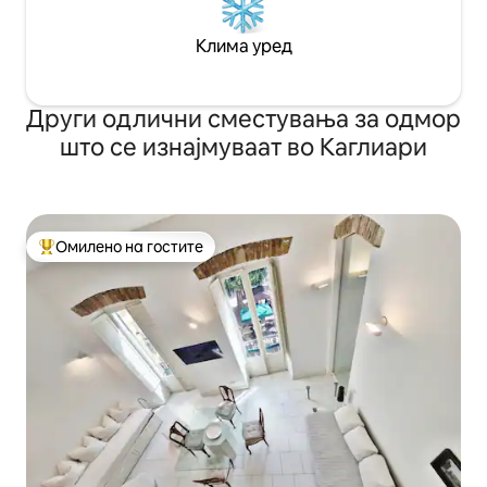
Клима уред
Други одлични сместувања за одмор
што се изнајмуваат во Каглиари
Омилено на гостите
Меѓу најуспешните „Омилени на гостите“