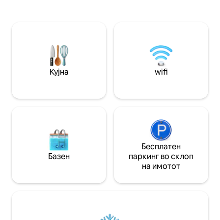
на Каљари и Зал
оние кои сакаат шопинг. Станот од 30
за релаксација и
квадратни метри, целосно реновиран
Светли и опремен
и фино опремен, е опремен со сите
дневна соба со л
удобности, клима уред, телевизор
опремена кујна и
(бесплатен Netflix HD, Amazon
совршен одмор.
Movie&Music), Wi-Fi, машина за
сушење алишта, микробранова печка
и индукциски плот за готвење.
Кујна
wifi
Бесплатен
Базен
паркинг во склоп
на имотот