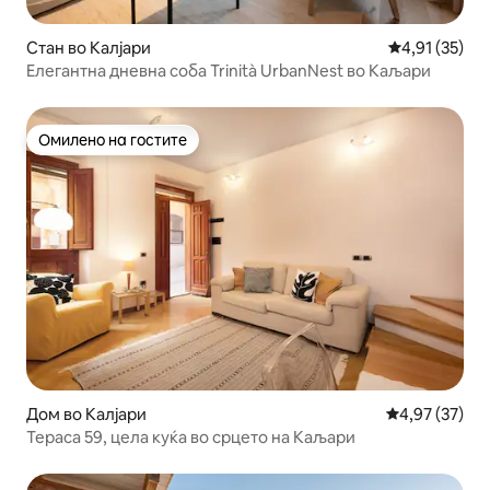
Стан во Калјари
Просечна оце
4,91 (35)
Елегантна дневна соба Trinità UrbanNest во Каљари
Омилено на гостите
Омилено на гостите
Дом во Калјари
Просечна оце
4,97 (37)
Тераса 59, цела куќа во срцето на Каљари