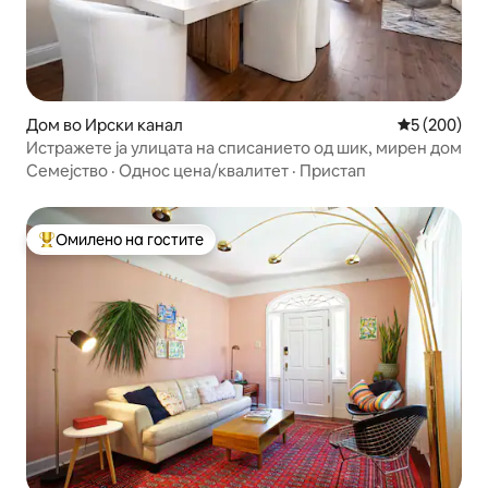
Дом во Ирски канал
Просечна о
5 (200)
Истражете ја улицата на списанието од шик, мирен дом
Семејство
·
Однос цена/квалитет
·
Пристап
Омилено на гостите
Меѓу најуспешните „Омилени на гостите“