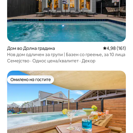
Дом во Долна градина
Просечна оцен
4,98 (161)
Нов дом одличен за групи | Базен со греење, за 10 лица
Семејство
·
Однос цена/квалитет
·
Декор
Омилено на гостите
Омилено на гостите