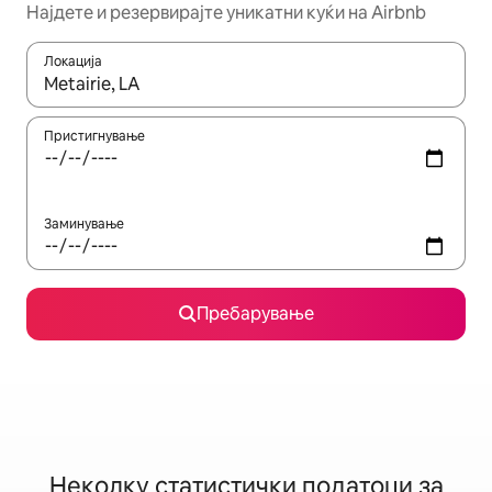
Најдете и резервирајте уникатни куќи на Airbnb
Локација
Кога резултатите се достапни, движете се со копчињата со 
Пристигнување
Заминување
Пребарување
Неколку статистички податоци за