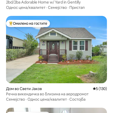
2bd/2ba Adorable Home w/ Yard in Gentilly
Однос цена/квалитет
·
Семејство
·
Пристап
Омилено на гостите
Меѓу најуспешните „Омилени на гостите“
Дом во Свети Јаков
Просечна о
5 (130)
Речна викендичка во близина на аеродромот
Семејство
·
Однос цена/квалитет
·
Состојба