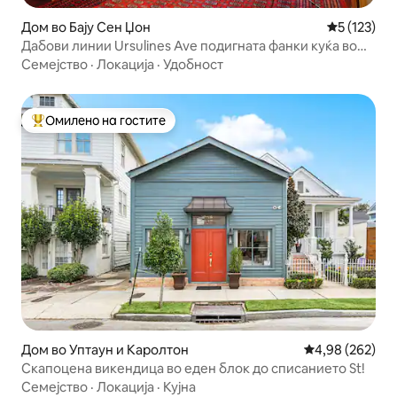
Дом во Бају Сен Џон
Просечна о
5 (123)
Дабови линии Ursulines Ave подигната фанки куќа во
стил
Семејство
·
Локација
·
Удобност
Омилено на гостите
Меѓу најуспешните „Омилени на гостите“
Дом во Уптаун и Каролтон
Просечна оцен
4,98 (262)
Скапоцена викендица во еден блок до списанието St!
Семејство
·
Локација
·
Кујна