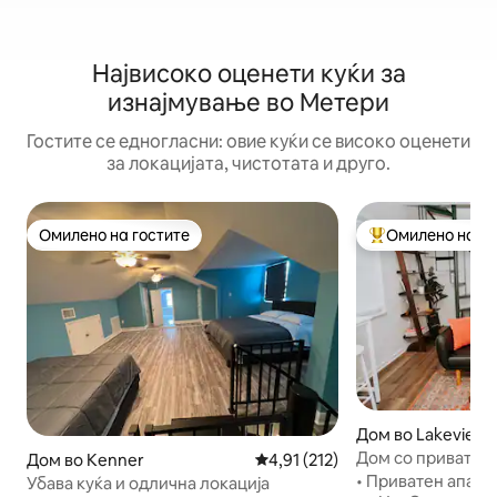
Највисоко оценети куќи за
изнајмување во Метери
Гостите се едногласни: овие куќи се високо оценети
за локацијата, чистотата и друго.
Омилено на гостите
Омилено на го
Омилено на гостите
Меѓу најуспешни
Дом во Lakeview
Дом со приватен 
Дом во Kenner
Просечна оцена: 4,91 од 5, 21
4,91 (212)
на храна/кафе/п
• Приватен апарт
Убава куќа и одлична локација