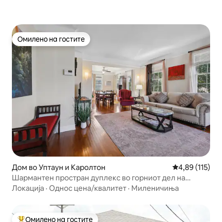
Омилено на гостите
Омилено на гостите
Дом во Уптаун и Каролтон
Просечна оцен
4,89 (115)
Шармантен простран дуплекс во горниот дел на
градот/Њу Орлеанс
Локација
·
Однос цена/квалитет
·
Миленичиња
Омилено на гостите