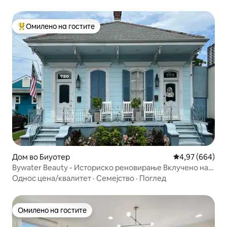
Омилено на гостите
Меѓу најуспешните „Омилени на гостите“
Дом во Биуотер
Просечна оцена
4,97 (664)
Bywater Beauty - Историско реновирање Вклучено на
Hgtv
Однос цена/квалитет
·
Семејство
·
Поглед
Омилено на гостите
Омилено на гостите