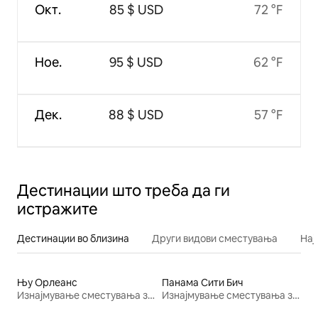
Окт.
85 $ USD
72 °F
Ное.
95 $ USD
62 °F
Дек.
88 $ USD
57 °F
Дестинации што треба да ги
истражите
Дестинации во близина
Други видови сместувања
Нај
Њу Орлеанс
Панама Сити Бич
Изнајмување сместувања за одмор
Изнајмување сместувања за одмор