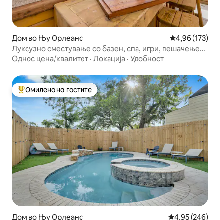
Дом во Њу Орлеанс
Просечна оцен
4,96 (173)
Луксузно сместување со базен, спа, игри, пешачење
до Францускиот кварт!
Однос цена/квалитет
·
Локација
·
Удобност
Омилено на гостите
Меѓу најуспешните „Омилени на гостите“
Дом во Њу Орлеанс
Просечна оцен
4,95 (246)