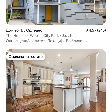
Дом во Њу Орлеанс
Просечна оцен
4,97 (245)
The House of Woo's - City Park / Jazzfest
Однос цена/квалитет
·
Локација
·
Во близина
Омилено на гостите
Омилено на гостите