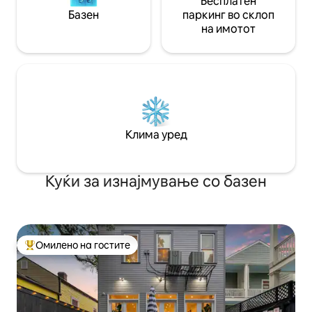
Бесплатен
Базен
паркинг во склоп
на имотот
Клима уред
Куќи за изнајмување со базен
Омилено на гостите
Меѓу најуспешните „Омилени на гостите“