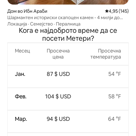
Дом во Ибн Араби
Просечна оцен
4,95 (145)
Шармантен историски скапоцен камен - 4 милји до
францускиот кварт
Локација
·
Семејство
·
Пералница
Кога е најдоброто време да се
посети Метери?
Месец
Просечна
Просечна
цена
температура
Јан.
87 $ USD
54 °F
Фев.
104 $ USD
58 °F
Мар.
94 $ USD
64 °F