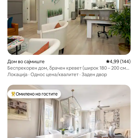
Дом во сајмиште
Просечна оцен
4,99 (144)
Беспрекорен дом, брачен кревет (широк 180 – 200 см),
приватен патека за возила
Локација
·
Однос цена/квалитет
·
Заден двор
Омилено на гостите
Меѓу најуспешните „Омилени на гостите“