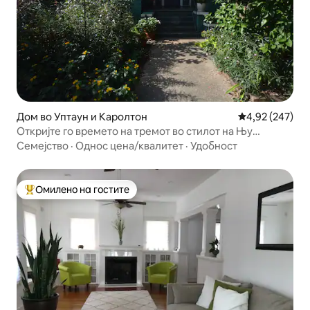
Дом во Уптаун и Каролтон
Просечна оцен
4,92 (247)
Откријте го времето на тремот во стилот на Њу
Орлеанс!
Семејство
·
Однос цена/квалитет
·
Удобност
Омилено на гостите
Меѓу најуспешните „Омилени на гостите“