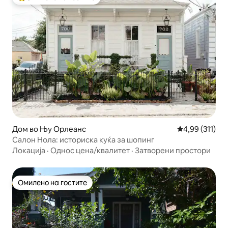
Меѓу најуспешните „Омилени на гостите“
Дом во Њу Орлеанс
Просечна оцен
4,99 (311)
Салон Нола: историска куќа за шопинг
Локација
·
Однос цена/квалитет
·
Затворени простори
Омилено на гостите
Омилено на гостите