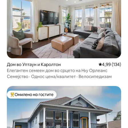
Дом во Уптаун и Каролтон
Просечна оцен
4,99 (134)
Елегантен семеен дом во срцето на Њу Орлеанс
Семејство
·
Однос цена/квалитет
·
Велосипедизам
Омилено на гостите
Меѓу најуспешните „Омилени на гостите“