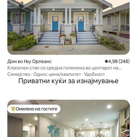
Дом во Њу Орлеанс
Просечна оцена
4,98 (248)
Класичен стан со средна големина во центарот на
градот | Пешачење до трамвај
Семејство
·
Однос цена/квалитет
·
Удобност
Приватни куќи за изнајмување
Омилено на гостите
Меѓу најуспешните „Омилени на гостите“