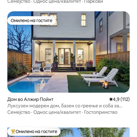
Семејство
·
Однос цена/квалитет
·
Паркови
Омилено на гостите
Омилено на гостите
Дом во Алжир Пойнт
Просечна оце
4,9 (112)
Луксузен модерен дом, базен со греење и соба за
игри
Семејство
·
Однос цена/квалитет
·
Гостопримство
Омилено на гостите
Меѓу најуспешните „Омилени на гостите“