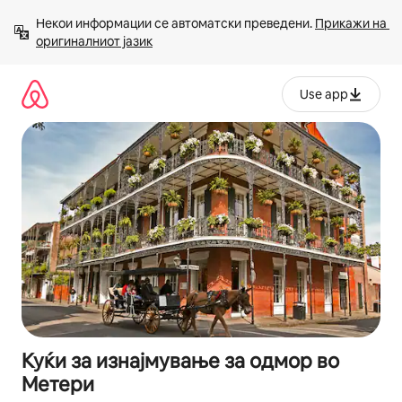
Прескокни
Некои информации се автоматски преведени. 
Прикажи на 
на
оригиналниот јазик
содржина
Use app
Куќи за изнајмување за одмор во
Метери