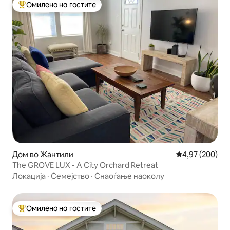
Омилено на гостите
Меѓу најуспешните „Омилени на гостите“
Дом во Жантили
Просечна оцен
4,97 (200)
The GROVE LUX - A City Orchard Retreat
Локација
·
Семејство
·
Снаоѓање наоколу
Омилено на гостите
Меѓу најуспешните „Омилени на гостите“