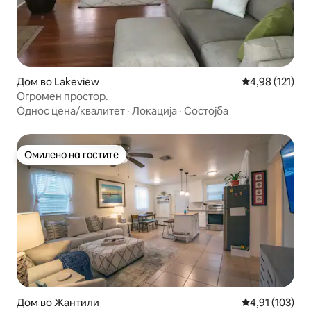
Дом во Lakeview
Просечна оцен
4,98 (121)
Огромен простор.
Однос цена/квалитет
·
Локација
·
Состојба
Омилено на гостите
Омилено на гостите
Дом во Жантили
Просечна оцен
4,91 (103)