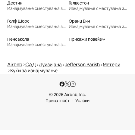
Дестин
Галвестон
Изнајмување сместувања за одмор
Изнајмување сместувања за одмор
Голф Шорс
Оранџ Бич
Изнајмување сместувања за одмор
Изнајмување сместувања за одмор
Пенсакола
Прикажи повеќе
Изнајмување сместувања за одмор
Airbnb
САД
Луизијана
Jefferson Parish
Метери
Куќи за изнајмување
© 2026 Airbnb, Inc.
Приватност
Услови