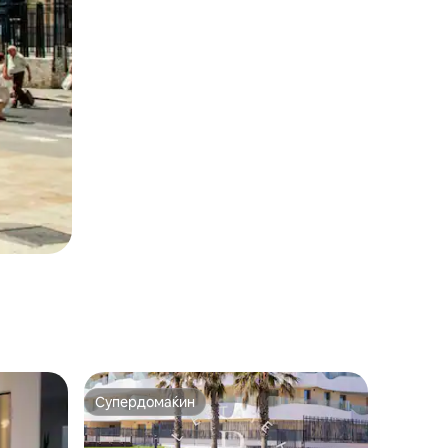
Супердомаќин
Супердомаќин