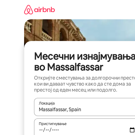
Прескокни
на
содржина
Месечни изнајмувањ
во Massalfassar
Откријте сместувања за долгорочни прест
кои ви даваат чувство како да сте дома за
престој од еден месец или подолго.
Локација
Кога резултатите се достапни, движете се со 
Пристигнување