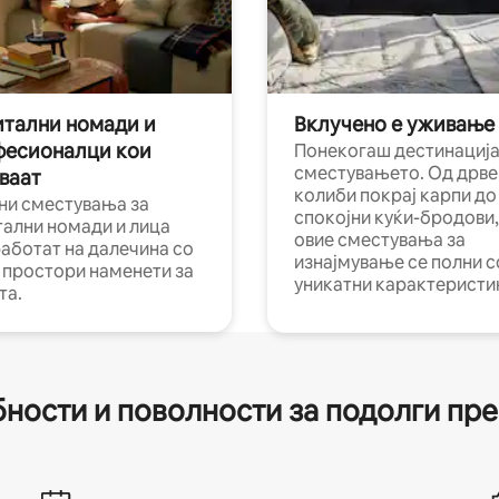
тални номади и
Вклучено е уживање
фесионалци кои
Понекогаш дестинација
сместувањето. Од дрве
ваат
колиби покрај карпи до
ни сместувања за
спокојни куќи-бродови,
тални номади и лица
овие сместувања за
работат на далечина со
изнајмување се полни с
и простори наменети за
уникатни карактеристи
та.
ности и поволности за подолги пр