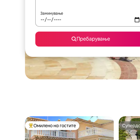
Заминување
Пребарување
Омилено на гостите
Суперд
Меѓу најуспешните „Омилени на гостите“
Суперд