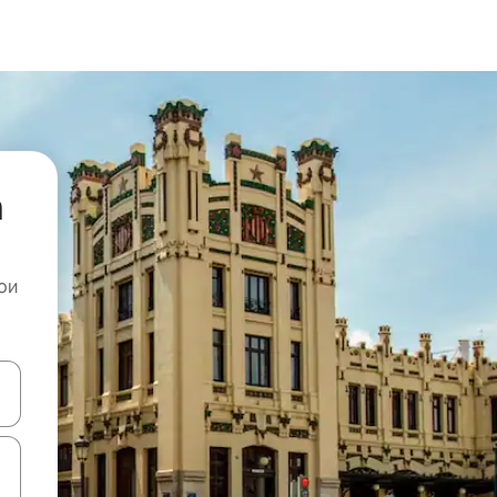
а
ои
копчињата со стрелки нагоре и надолу или истражувајте со допира