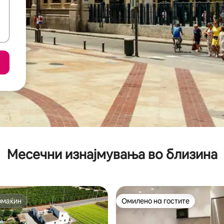
Месечни изнајмувања во близина
омаќин
Омилено на гостите
омаќин
Омилено на гостите