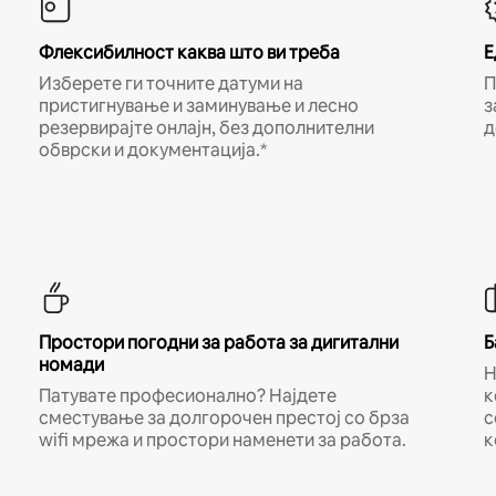
Флексибилност каква што ви треба
Е
Изберете ги точните датуми на
П
пристигнување и заминување и лесно
з
резервирајте онлајн, без дополнителни
д
обврски и документација.*
Простори погодни за работа за дигитални
Б
номади
Н
Патувате професионално? Најдете
к
сместување за долгорочен престој со брза
с
wifi мрежа и простори наменети за работа.
к