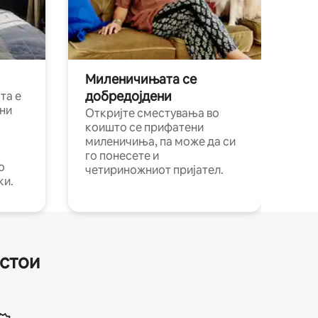
Миленичињата се
добредојдени
та е
ни
Откријте сместувања во
коишто се прифатени
миленичиња, па може да си
го понесете и
о
четириножниот пријател.
ки.
естои