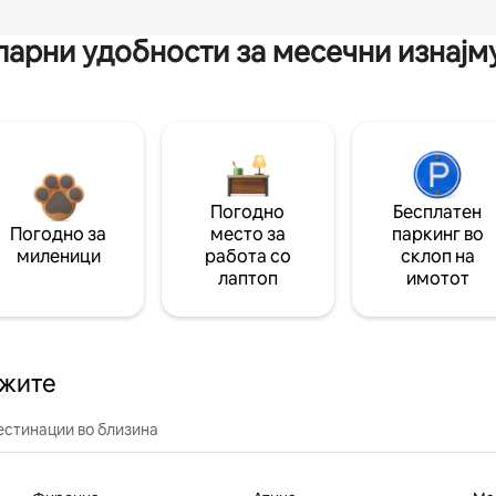
арни удобности за месечни изнај
Погодно
Бесплатен
Погодно за
место за
паркинг во
миленици
работа со
склоп на
лаптоп
имотот
ажите
естинации во близина