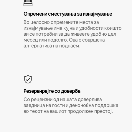
Опремени сместувања за изнајмување
Во целосно опремените места за
изнајмување има кујна и удобности коишто
ви се потребни за да живеете удобно цел
месец или подолго. Ова е совршена
алтернатива на поднаем.
Резервирајте со доверба
Со рецензии од нашата доверлива
заедница на гости и деноноќна поддршка
во текот на вашиот продолжен престој.