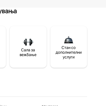
мувања
Стан со
Сала за
дополнителни
вежбање
услуги