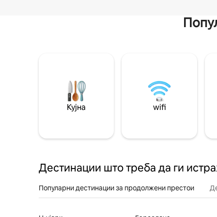
Попул
Кујна
wifi
Дестинации што треба да ги истр
Популарни дестинации за продолжени престои
Д