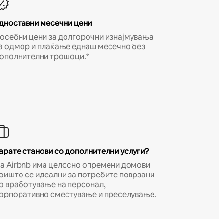
дноставни месечни цени
осебни цени за долгорочни изнајмувања
а одмор и плаќање еднаш месечно без
ополнителни трошоци.*
арате станови со дополнителни услуги?
а Airbnb има целосно опремени домови
оишто се идеални за потребите поврзани
о вработување на персонал,
орпоративно сместување и преселување.