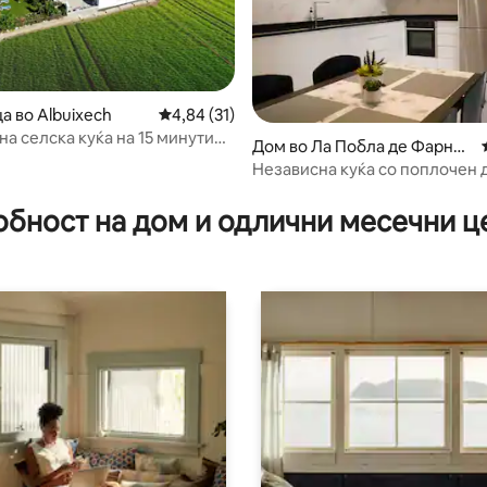
а во Albuixech
Просечна оцена: 4,84 од 5, 31 рецензии
4,84 (31)
а селска куќа на 15 минути
Дом во Ла Побла де Фарнал
сија
с
Независна куќа со поплочен 
од 5, 166 рецензии
тераса.
обност на дом и одлични месечни ц