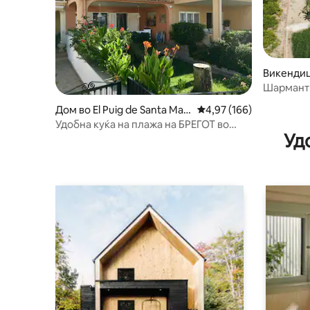
Викендиц
Шармантн
од Вален
Дом во El Puig de Santa Mari
Просечна оцена: 4,97 
4,97 (166)
a
Удобна куќа на плажа на БРЕГОТ во
Уд
Валенсија