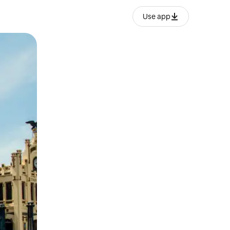
Use app
ње или со лизгање.