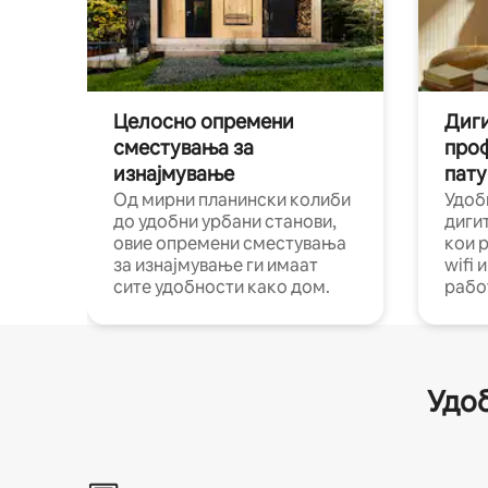
Целосно опремени
Диги
сместувања за
про
изнајмување
пату
Од мирни планински колиби
Удоб
до удобни урбани станови,
диги
овие опремени сместувања
кои 
за изнајмување ги имаат
wifi 
сите удобности како дом.
рабо
Удоб