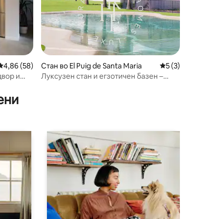
Просечна оцена: 4,86 од 5, 58 рецензии
4,86 (58)
Стан во El Puig de Santa Maria
Просечна оцена: 
5 (3)
двор и
Луксузен стан и егзотичен базен –
поглед кон морето – wifi
ени