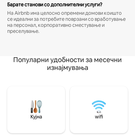
Барате станови со дополнителни услуги?
На Airbnb има целосно опремени домови коишто
се идеални за потребите поврзани со вработување
на персонал, корпоративно сместување и
преселување.
Популарни удобности за месечни
изнајмувања
Кујна
wifi