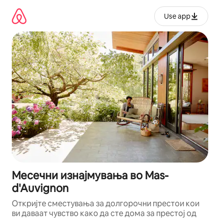
Прескокни
на
Use app
содржина
Месечни изнајмувања во Mas-
d'Auvignon
Откријте сместувања за долгорочни престои кои
ви даваат чувство како да сте дома за престој од