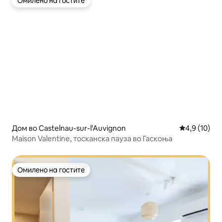
Омилено на гостите
Омилено на гостите
Дом во Castelnau-sur-l'Auvignon
Просечна оц
4,9 (10)
Maison Valentine, тосканска пауза во Гаскоња
Омилено на гостите
Омилено на гостите