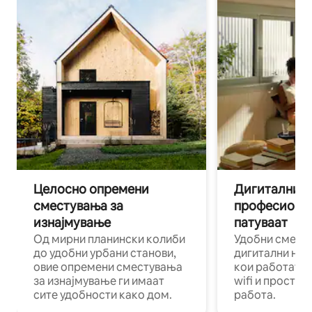
Целосно опремени
Дигитални н
сместувања за
професиона
изнајмување
патуваат
Од мирни планински колиби
Удобни смест
до удобни урбани станови,
дигитални ном
овие опремени сместувања
кои работат н
за изнајмување ги имаат
wifi и простор
сите удобности како дом.
работа.