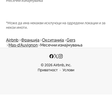
Месечни изнајмувања
*Може да има некакви исклучоци на одредени локации и за
некои имоти.
Airbnb
Франција
Окситанија
Gers
Mas-d'Auvignon
Месечни изнајмувања
© 2026 Airbnb, Inc.
Приватност
Услови