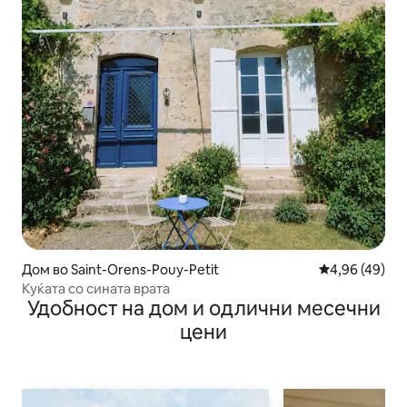
Дом во Saint-Orens-Pouy-Petit
Просечна оце
4,96 (49)
Куќата со сината врата
Удобност на дом и одлични месечни
цени