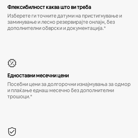
Флексибилност каква што ви треба
Изберете ги точните датуми на пристигнување и
заминување и лесно резервирајте онлајн, без
дополнителни обврски и документација.*
Едноставни месечни цени
Посебни цени за долгорочни изнајмувања за одмор
и плаќање еднаш месечно без дополнителни
трошоци.*