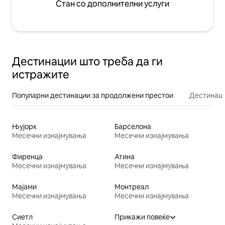
Стан со дополнителни услуги
Дестинации што треба да ги
истражите
Популарни дестинации за продолжени престои
Дестинаци
Њујорк
Барселона
Месечни изнајмувања
Месечни изнајмувања
Фиренца
Атина
Месечни изнајмувања
Месечни изнајмувања
Мајами
Монтреал
Месечни изнајмувања
Месечни изнајмувања
Сиетл
Прикажи повеќе