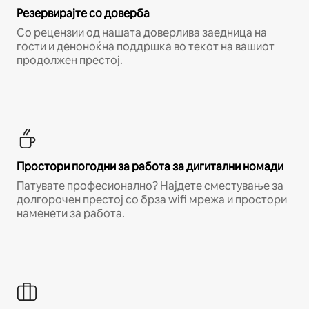
Резервирајте со доверба
Со рецензии од нашата доверлива заедница на
гости и деноноќна поддршка во текот на вашиот
продолжен престој.
Простори погодни за работа за дигитални номади
Патувате професионално? Најдете сместување за
долгорочен престој со брза wifi мрежа и простори
наменети за работа.