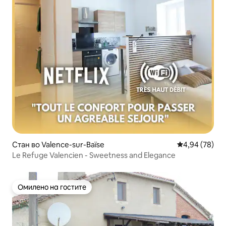
Стан во Valence-sur-Baïse
Просечна оце
4,94 (78)
Le Refuge Valencien - Sweetness and Elegance
Омилено на гостите
Омилено на гостите