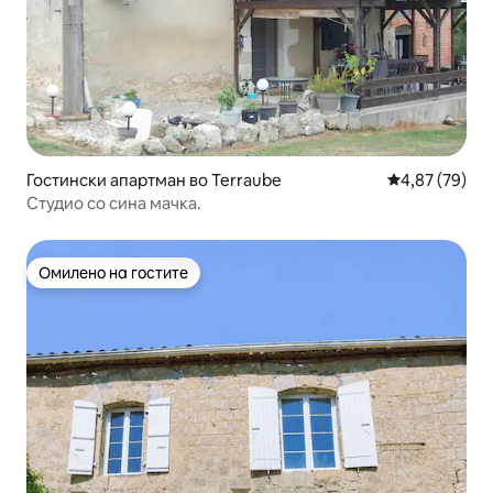
Гостински апартман во Terraube
Просечна оце
4,87 (79)
Студио со сина мачка.
Омилено на гостите
Омилено на гостите