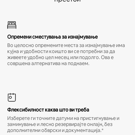
Опремени сместувања за изнајмување
Во целосно опремените места за изнајмување има
кујна и удобности коишто ви се потребни за да
живеете удобно цел месец или подолго. Ова е
совршена алтернатива на поднаем.
Флексибилност каква што ви треба
Изберете ги точните датуми на пристигнување и
заминување и лесно резервирајте онлајн, без
дополнителни обврски и документација.*