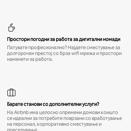
Простори погодни за работа за дигитални номади
Патувате професионално? Најдете сместување за
долгорочен престој со брза wifi мрежа и простори
наменети за работа.
Барате станови со дополнителни услуги?
На Airbnb има целосно опремени домови коишто
се идеални за потребите поврзани со вработување
на персонал, корпоративно сместување и
преселување.