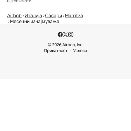
некои имоти.
Airbnb
Италија
Сасари
Marritza
Месечни изнајмувања
© 2026 Airbnb, Inc.
Приватност
Услови