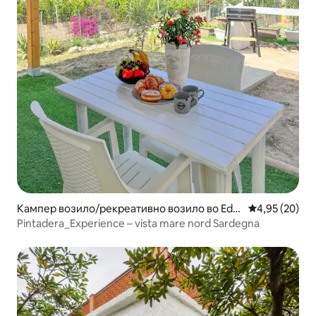
Кампер возило/рекреативно возило во Ede
Просечна оце
4,95 (20)
n Beach
Pintadera_Experience – vista mare nord Sardegna