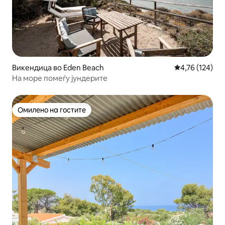
Викендица во Eden Beach
Просечна оцен
4,76 (124)
На море помеѓу јундерите
Омилено на гостите
Омилено на гостите