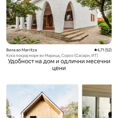
Вила во Marritza
Просечна оце
4,71 (52)
Куќа покрај море во Марица, Сорсо (Сасари, ИТ)
Удобност на дом и одлични месечни
цени