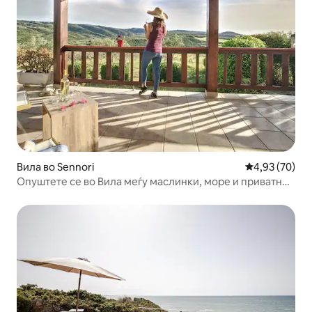
Вила во Sennori
Просечна оце
4,93 (70)
Опуштете се во Вила меѓу маслинки, море и приватно
џакузи