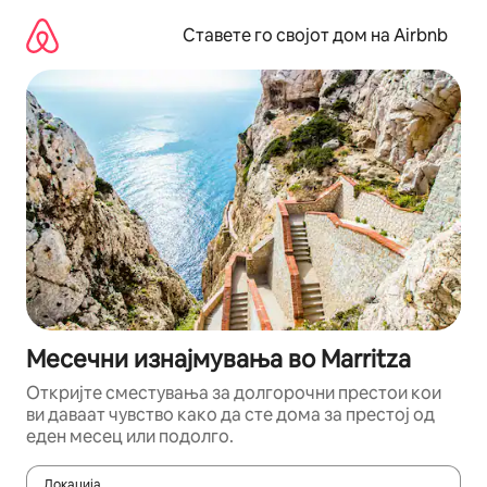
Прескокни
на
Ставете го својот дом на Airbnb
содржина
Месечни изнајмувања во Marritza
Откријте сместувања за долгорочни престои кои
ви даваат чувство како да сте дома за престој од
еден месец или подолго.
Локација