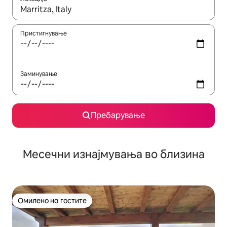
Кога резултатите се достапни, движете се со копчињата со 
Пристигнување
Заминување
Пребарување
Месечни изнајмувања во близина
Омилено на гостите
Омилено на гостите