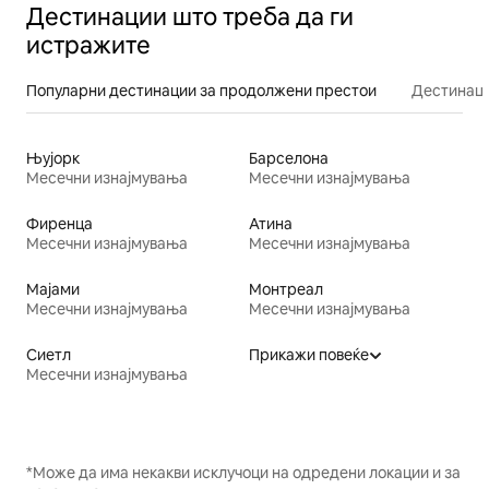
Дестинации што треба да ги
истражите
Популарни дестинации за продолжени престои
Дестинаци
Њујорк
Барселона
Месечни изнајмувања
Месечни изнајмувања
Фиренца
Атина
Месечни изнајмувања
Месечни изнајмувања
Мајами
Монтреал
Месечни изнајмувања
Месечни изнајмувања
Сиетл
Прикажи повеќе
Месечни изнајмувања
*Може да има некакви исклучоци на одредени локации и за