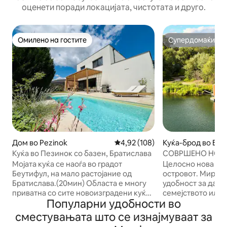
оценети поради локацијата, чистотата и друго.
Омилено на гостите
Супердомаќин
Омилено на гостите
Супердомаќин
Дом во Pezinok
Просечна оцена: 4,92 од 5, 10
4,92 (108)
Куќа-брод во Бра
Куќа во Пезинок со базен, Братислава
СОВРШЕНО НОВО, 
тераса за сончањ
Мојата куќа се наоѓа во градот
Целосно нова куќ
скара
Беутифул, на мало растојание од
островот. Мирна 
Братислава.(20мин) Областа е многу
удобност за да с
приватна со сите новоизградени куќи
семејството или 
Популарни удобности во
наоколу, многу блиску до лозја и шуми
во скара на терас
во близина. Погодно е за 6 лица.
хранете ги паткит
сместувањата што се изнајмуваат за
Долниот кат се состои од еден голем
или опуштете се 