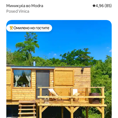
Миникуќа во Modra
Просечна оце
4,96 (85)
Posed Vinica
Омилено на гостите
Меѓу најуспешните „Омилени на гостите“