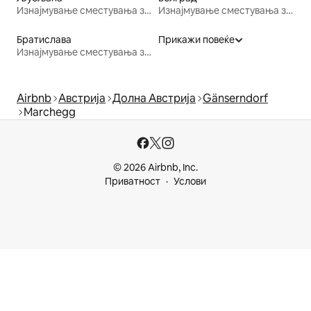
Изнајмување сместувања за одмор
Изнајмување сместувања за одмор
Братислава
Прикажи повеќе
Изнајмување сместувања за одмор
Airbnb
Австрија
Долна Австрија
Gänserndorf
Marchegg
© 2026 Airbnb, Inc.
Приватност
Услови