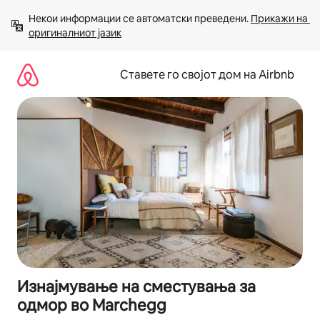
Прескокни
Некои информации се автоматски преведени. 
Прикажи на 
на
оригиналниот јазик
содржина
Ставете го својот дом на Airbnb
Изнајмување на сместувања за
одмор во Marchegg