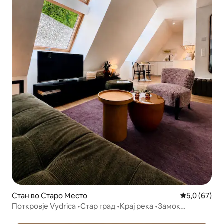
Стан во Старо Место
Просечна оц
5,0 (67)
Поткровје Vydrica •Стар град •Крај река •Замок
•Паркинг