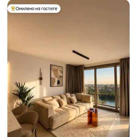
Омилено на гостите
Меѓу најуспешните „Омилени на гостите“