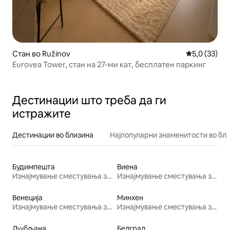
Стан во Ružinov
Просечна оц
5,0 (33)
Eurovea Tower, стан на 27-ми кат, бесплатен паркинг
Дестинации што треба да ги
истражите
Дестинации во близина
Најпопуларни знаменитости во бл
Будимпешта
Виена
Изнајмување сместувања за одмор
Изнајмување сместувања за одмор
Венеција
Минхен
Изнајмување сместувања за одмор
Изнајмување сместувања за одмор
Љубљана
Белград