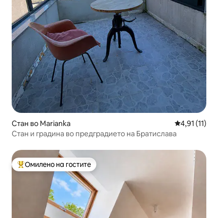
Стан во Marianka
Просечна оце
4,91 (11)
Стан и градина во предградието на Братислава
Омилено на гостите
Меѓу најуспешните „Омилени на гостите“