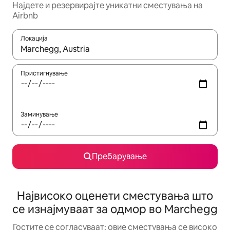
Најдете и резервирајте уникатни сместувања на
Airbnb
Локација
Кога резултатите се достапни, движете се со копчињата со 
Пристигнување
Заминување
Пребарување
Највисоко оценети сместувања што
се изнајмуваат за одмор во Marchegg
Гостите се согласуваат: овие сместувања се високо