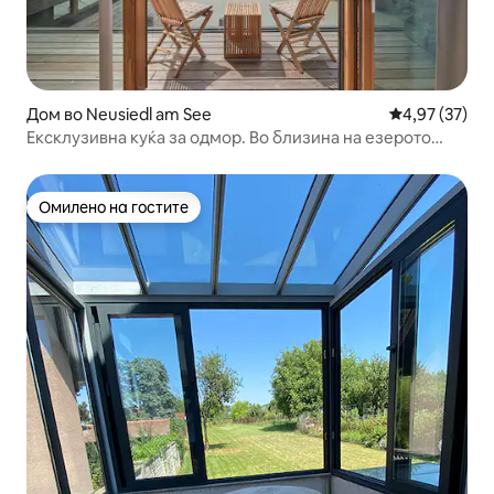
Дом во Neusiedl am See
Просечна оце
4,97 (37)
Ексклузивна куќа за одмор. Во близина на езерото
Нојсидл.
Омилено на гостите
Омилено на гостите