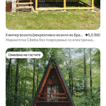
Кампер возило/рекреативно возило во Брат
Просечна оц
5,0 (66)
ислава
Маринготка Cibéba без поврзување со електрична
мрежа
Омилено на гостите
Омилено на гостите