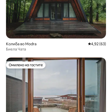
Колиба во Modra
Просечна оце
4,92 (63)
Биела Чата
Омилено на гостите
Омилено на гостите