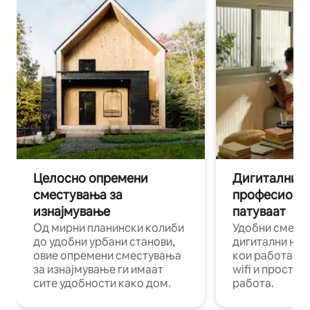
Целосно опремени
Дигитални н
сместувања за
професиона
изнајмување
патуваат
Од мирни планински колиби
Удобни смест
до удобни урбани станови,
дигитални ном
овие опремени сместувања
кои работат н
за изнајмување ги имаат
wifi и простор
сите удобности како дом.
работа.