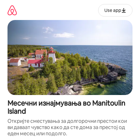
Прескокни
на
Use app
содржина
Месечни изнајмувања во Manitoulin
Island
Откријте сместувања за долгорочни престои кои
ви даваат чувство како да сте дома за престој од
еден месец или подолго.