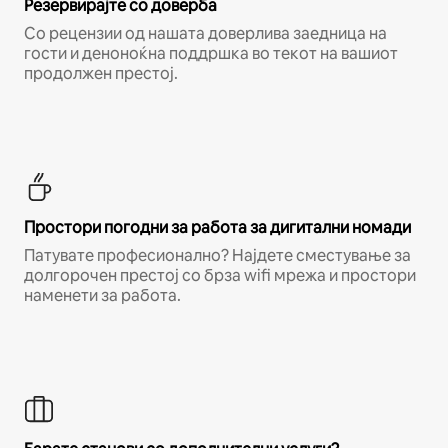
Резервирајте со доверба
Со рецензии од нашата доверлива заедница на
гости и деноноќна поддршка во текот на вашиот
продолжен престој.
Простори погодни за работа за дигитални номади
Патувате професионално? Најдете сместување за
долгорочен престој со брза wifi мрежа и простори
наменети за работа.