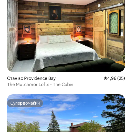
Стан во Providence Bay
Просечна оце
4,96 (25)
The Mutchmor Lofts - The Cabin
Супердомаќин
Супердомаќин