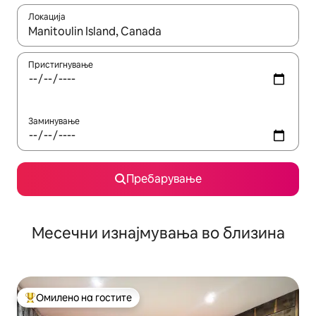
Локација
Кога резултатите се достапни, движете се со копчињата со 
Пристигнување
Заминување
Пребарување
Месечни изнајмувања во близина
Омилено на гостите
Меѓу најуспешните „Омилени на гостите“