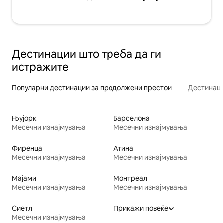
Дестинации што треба да ги
истражите
Популарни дестинации за продолжени престои
Дестинаци
Њујорк
Барселона
Месечни изнајмувања
Месечни изнајмувања
Фиренца
Атина
Месечни изнајмувања
Месечни изнајмувања
Мајами
Монтреал
Месечни изнајмувања
Месечни изнајмувања
Сиетл
Прикажи повеќе
Месечни изнајмувања