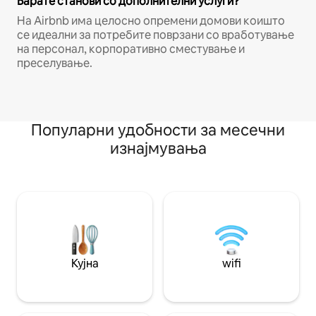
Барате станови со дополнителни услуги?
На Airbnb има целосно опремени домови коишто
се идеални за потребите поврзани со вработување
на персонал, корпоративно сместување и
преселување.
Популарни удобности за месечни
изнајмувања
Кујна
wifi