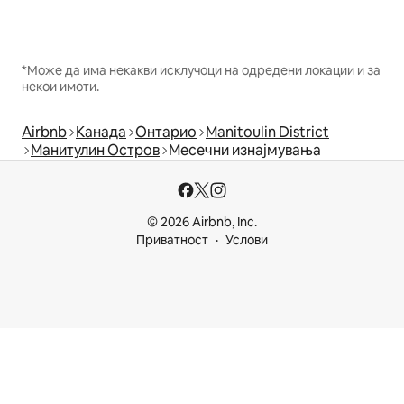
*Може да има некакви исклучоци на одредени локации и за
некои имоти.
Airbnb
Канада
Онтарио
Manitoulin District
Манитулин Остров
Месечни изнајмувања
© 2026 Airbnb, Inc.
Приватност
Услови