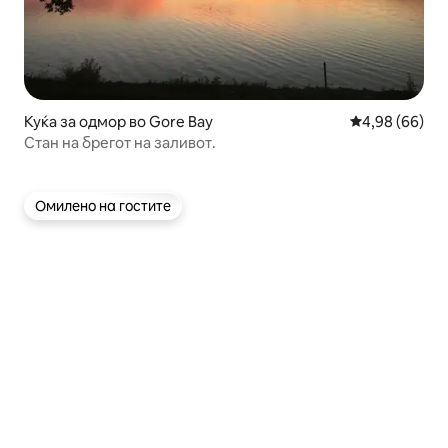
Куќа за одмор во Gore Bay
Просечна оце
4,98 (66)
Стан на брегот на заливот.
Омилено на гостите
Омилено на гостите