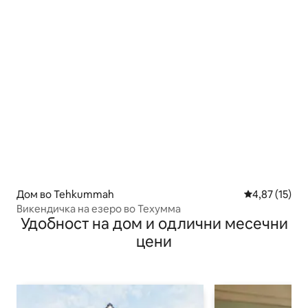
Дом во Tehkummah
Просечна оце
4,87 (15)
Викендичка на езеро во Техумма
Удобност на дом и одлични месечни
цени