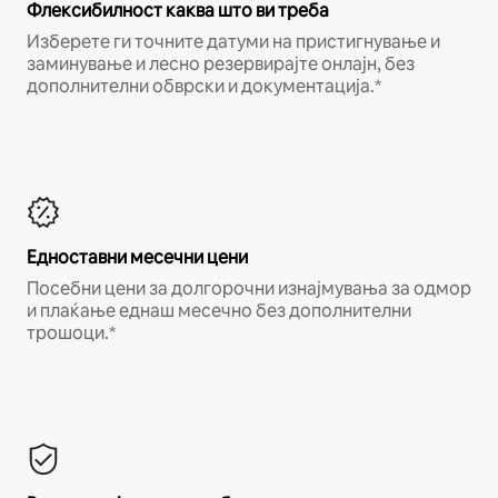
Флексибилност каква што ви треба
Изберете ги точните датуми на пристигнување и
заминување и лесно резервирајте онлајн, без
дополнителни обврски и документација.*
Едноставни месечни цени
Посебни цени за долгорочни изнајмувања за одмор
и плаќање еднаш месечно без дополнителни
трошоци.*