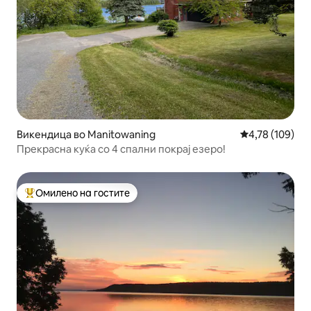
Викендица во Manitowaning
Просечна оцен
4,78 (109)
Прекрасна куќа со 4 спални покрај езеро!
Омилено на гостите
Меѓу најуспешните „Омилени на гостите“