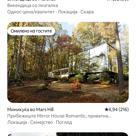
Викендица со лизгалка
Однос цена/квалитет
·
Локација
·
Скара
Омилено на гостите
Омилено на гостите
Миникуќа во Mars Hill
Просечна оцен
4,94 (216)
Прибежиште Mirror House Romantic, приватна
хидромасажна када, миленичиња
Локација
·
Семејство
·
Поглед