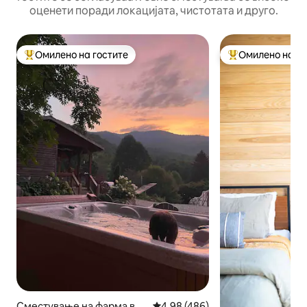
оценети поради локацијата, чистотата и друго.
Омилено на гостите
Омилено на го
Меѓу најуспешните „Омилени на гостите“
Меѓу најуспешни
Сместување на фарма во
Просечна оцена: 4,98 од 5, 48
4,98 (486)