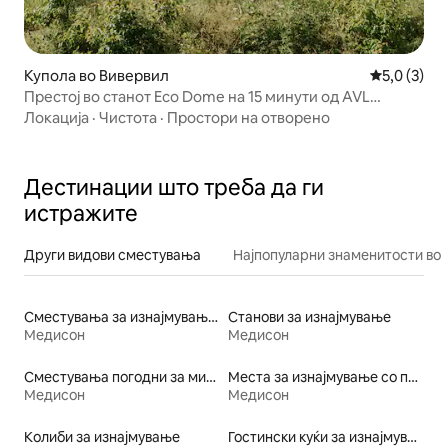
Купола во Вивервил
Просечна о
5,0 (3)
Престој во станот Eco Dome на 15 минути од AVL
(поглед на планините)
Локација
·
Чистота
·
Простори на отворено
Дестинации што треба да ги
истражите
Други видови сместувања
Најпопуларни знаменитости во 
Сместувања за изнајмување со тоалет со пристапна висина
Станови за изнајмување
Медисон
Медисон
Сместувања погодни за миленичиња
Места за изнајмување со пристап до езеро
Медисон
Медисон
Колиби за изнајмување
Гостински куќи за изнајмување