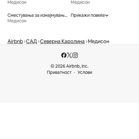
Медисон
Медисон
Сместувања за изнајмување погодни за семејства
Прикажи повеќе
Медисон
Airbnb
САД
Северна Каролина
Медисон
© 2026 Airbnb, Inc.
Приватност
Услови