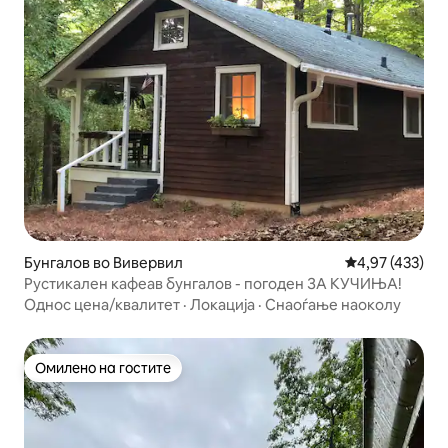
Бунгалов во Вивервил
Просечна оцен
4,97 (433)
Рустикален кафеав бунгалов - погоден ЗА КУЧИЊА!
Однос цена/квалитет
·
Локација
·
Снаоѓање наоколу
Омилено на гостите
Омилено на гостите