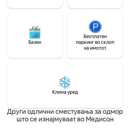
Бесплатен
Базен
паркинг во склоп
на имотот
Клима уред
Други одлични сместувања за одмор
што се изнајмуваат во Медисон