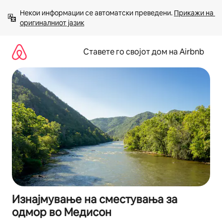
Прескокни
Некои информации се автоматски преведени. 
Прикажи на 
на
оригиналниот јазик
содржина
Ставете го својот дом на Airbnb
Изнајмување на сместувања за
одмор во Медисон