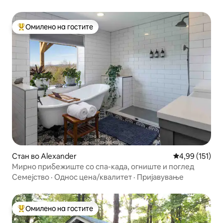
Омилено на гостите
Меѓу најуспешните „Омилени на гостите“
Стан во Alexander
Просечна оцен
4,99 (151)
Мирно прибежиште со спа-када, огниште и поглед
Семејство
·
Однос цена/квалитет
·
Пријавување
Омилено на гостите
Меѓу најуспешните „Омилени на гостите“