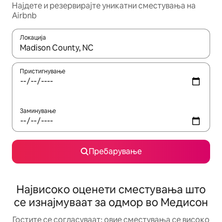
Најдете и резервирајте уникатни сместувања на
Airbnb
Локација
Кога резултатите се достапни, движете се со копчињата со 
Пристигнување
Заминување
Пребарување
Највисоко оценети сместувања што
се изнајмуваат за одмор во Медисон
Гостите се согласуваат: овие сместувања се високо